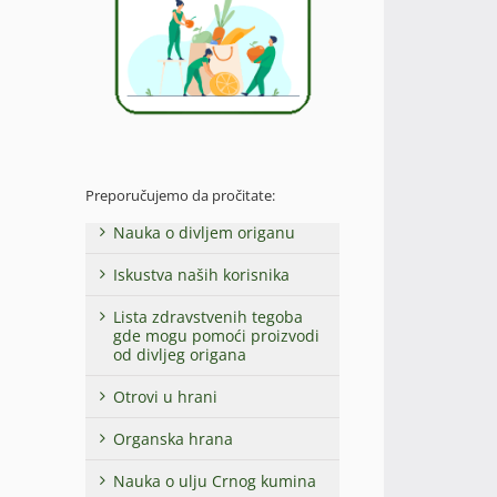
Preporučujemo da pročitate:
Nauka o divljem origanu
Iskustva naših korisnika
Lista zdravstvenih tegoba
gde mogu pomoći proizvodi
od divljeg origana
Otrovi u hrani
Organska hrana
Nauka o ulju Crnog kumina