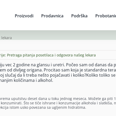
Proizvodi
Prodavnica
Podrška
Probotani
 lekara
ije:
Pretraga pitanja posetilaca i odgovora našeg lekara
ju vec 2 godine na glansu i uretri. Počeo sam od danas da 
ajem od divljeg origana. Procitao sam koja je standardna tera
slučaj da li treba nešto pojačavati i koliko?Koliko toliko se
manjim količinama i alkohol.
 prema uputstvu deset dana u toku jednog meseca. Možete ga piti 
nzumirati. Što se tiče ishrane i konzumacije alkohola i slatkiša, n
ekcija istom usko povezana sa ugljenim hidratima.