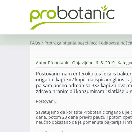
Skip
to
content
FAQs
Pretraga pitanja posetilaca i odgovora našeg
Autor
Probotanic
Objavljeno: 6. 5. 2019
Kategor
Postovani imam enterokokus fekalis bakteri
origanol kapi 3×2 kapi i da ispiram glans c
pa sam počeo odmah sa 3×2 kapi.Za ovaj moj 
zdravo hranim ali konzumiram i slatkiše u 
Poštovani,
Savetujemo da koristite Probotanic origano ulje
dana, potom 20 dana praviti pauzu i potom opet ko
naučno dokazano da je pomenuta bakterija i inf