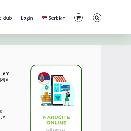
c klub
Login
Serbian
pijem
pija
10
ije