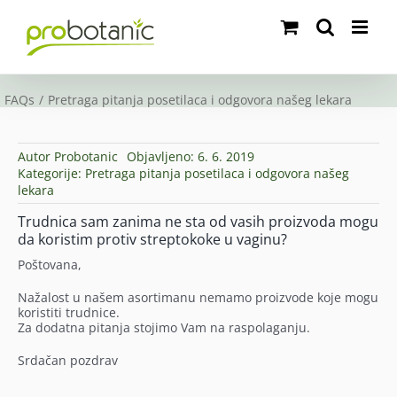
Skip
to
content
FAQs
Pretraga pitanja posetilaca i odgovora našeg lekara
Autor
Probotanic
Objavljeno: 6. 6. 2019
Kategorije:
Pretraga pitanja posetilaca i odgovora našeg
lekara
Trudnica sam zanima ne sta od vasih proizvoda mogu
da koristim protiv streptokoke u vaginu?
Poštovana,
Nažalost u našem asortimanu nemamo proizvode koje mogu
koristiti trudnice.
Za dodatna pitanja stojimo Vam na raspolaganju.
Srdačan pozdrav