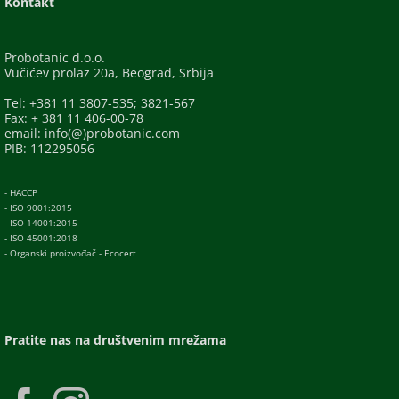
Kontakt
Probotanic d.o.o.
Vučićev prolaz 20a, Beograd, Srbija
Tel: +381 11 3807-535; 3821-567
Fax: + 381 11 406-00-78
email: info(@)probotanic.com
PIB: 112295056
- HACCP
- ISO 9001:2015
- ISO 14001:2015
- ISO 45001:2018
- Organski proizvođač - Ecocert
Pratite nas na društvenim mrežama