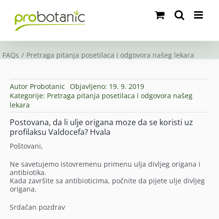
Skip
to
content
FAQs
Pretraga pitanja posetilaca i odgovora našeg lekara
Autor
Probotanic
Objavljeno: 19. 9. 2019
Kategorije:
Pretraga pitanja posetilaca i odgovora našeg
lekara
Postovana, da li ulje origana moze da se koristi uz
profilaksu Valdocefa? Hvala
Poštovani,
Ne savetujemo istovremenu primenu ulja divljeg origana i
antibiotika.
Kada završite sa antibioticima, počnite da pijete ulje divljeg
origana.
Srdačan pozdrav