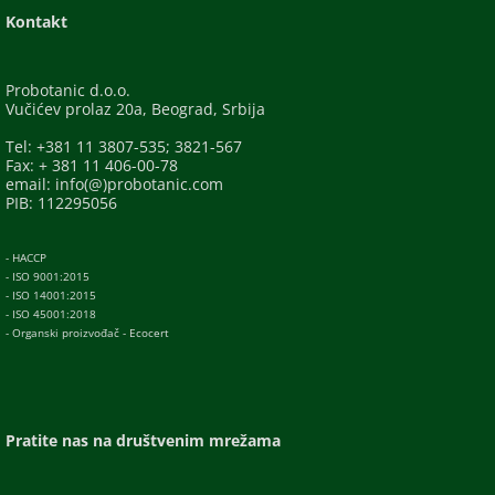
Kontakt
Probotanic d.o.o.
Vučićev prolaz 20a, Beograd, Srbija
Tel: +381 11 3807-535; 3821-567
Fax: + 381 11 406-00-78
email: info(@)probotanic.com
PIB: 112295056
- HACCP
- ISO 9001:2015
- ISO 14001:2015
- ISO 45001:2018
- Organski proizvođač - Ecocert
Pratite nas na društvenim mrežama