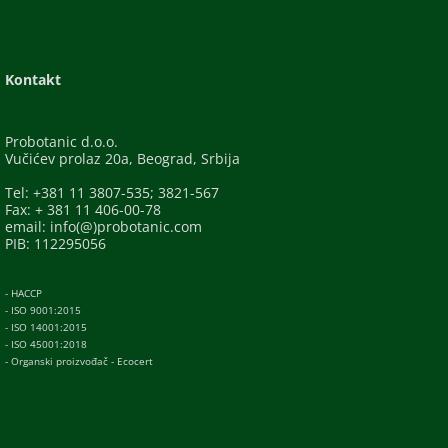
Kontakt
Probotanic d.o.o.
Vučićev prolaz 20a, Beograd, Srbija
Tel: +381 11 3807-535; 3821-567
Fax: + 381 11 406-00-78
email: info(@)probotanic.com
PIB: 112295056
- HACCP
- ISO 9001:2015
- ISO 14001:2015
- ISO 45001:2018
- Organski proizvođač - Ecocert