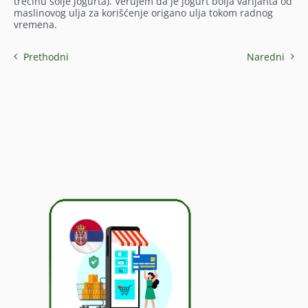
trećinu šolje jogurta). Verujem da je jogurt bolja varijanta od
maslinovog ulja za korišćenje origano ulja tokom radnog
vremena.
Prethodni
Naredni