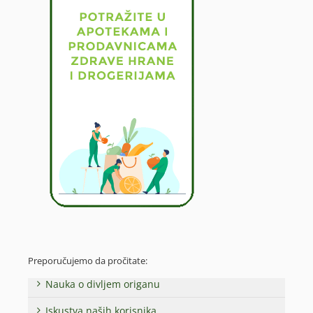
Preporučujemo da pročitate:
Nauka o divljem origanu
Iskustva naših korisnika