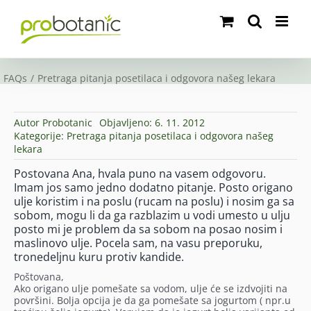
Skip
to
content
FAQs
Pretraga pitanja posetilaca i odgovora našeg lekara
Autor
Probotanic
Objavljeno: 6. 11. 2012
Kategorije:
Pretraga pitanja posetilaca i odgovora našeg
lekara
Postovana Ana, hvala puno na vasem odgovoru.
Imam jos samo jedno dodatno pitanje. Posto origano
ulje koristim i na poslu (rucam na poslu) i nosim ga sa
sobom, mogu li da ga razblazim u vodi umesto u ulju
posto mi je problem da sa sobom na posao nosim i
maslinovo ulje. Pocela sam, na vasu preporuku,
tronedeljnu kuru protiv kandide.
Poštovana,
Ako origano ulje pomešate sa vodom, ulje će se izdvojiti na
površini. Bolja opcija je da ga pomešate sa jogurtom ( npr.u