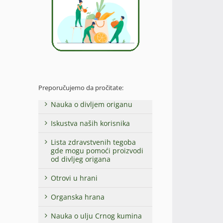
Preporučujemo da pročitate:
Nauka o divljem origanu
Iskustva naših korisnika
Lista zdravstvenih tegoba
gde mogu pomoći proizvodi
od divljeg origana
Otrovi u hrani
Organska hrana
Nauka o ulju Crnog kumina