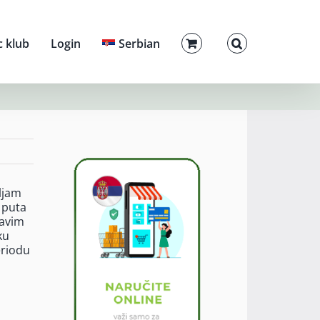
c klub
Login
Serbian
vljam
i puta
tavim
ku
eriodu