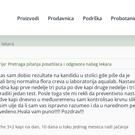
Proizvodi
Prodavnica
Podrška
Probotani
 lekara
ije:
Pretraga pitanja posetilaca i odgovora našeg lekara
 sam dobio rezultate na kandidu u stolici gde piše da je
mali broj normalna flora creva u laboratorija aqualab. Nasta
dna kap prve nedelje tri puta po dve kapi druge nedelje i tr
raditi jedan test. Posle toga ste mi rekli da preventivno nas
 dve kapi dnevno u međuvremenu sam kontrolisao krvnu sli
osim ulje da li sam vas ispravno razumeo i da u narednom p
vedeno.Hvala vam puno!!!!! Pozdrav!!!
vrhe 3×2 kapi na dan, 10 dana u toku jednog meseca radi jačanja