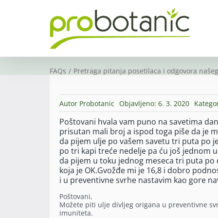
Skip
to
content
FAQs
Pretraga pitanja posetilaca i odgovora našeg
Autor
Probotanic
Objavljeno: 6. 3. 2020
Kategor
Poštovani hvala vam puno na savetima danas
prisutan mali broj a ispod toga piše da je 
da pijem ulje po vašem savetu tri puta po je
po tri kapi treće nedelje pa ću još jednom u
da pijem u toku jednog meseca tri puta po
koja je OK.Gvožđe mi je 16,8 i dobro podn
i u preventivne svrhe nastavim kao gore na
Poštovani,
Možete piti ulje divljeg origana u preventivne s
imuniteta.