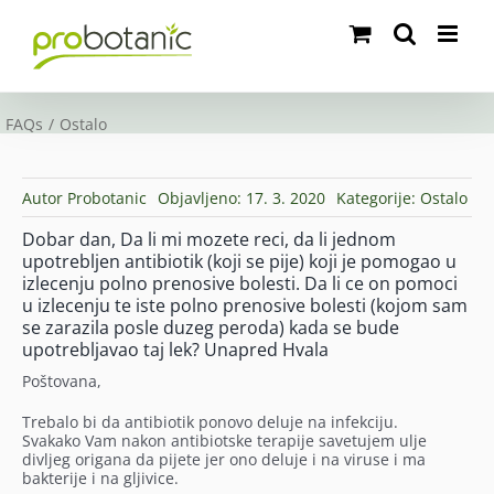
Skip
to
content
FAQs
Ostalo
Autor
Probotanic
Objavljeno: 17. 3. 2020
Kategorije:
Ostalo
Dobar dan, Da li mi mozete reci, da li jednom
upotrebljen antibiotik (koji se pije) koji je pomogao u
izlecenju polno prenosive bolesti. Da li ce on pomoci
u izlecenju te iste polno prenosive bolesti (kojom sam
se zarazila posle duzeg peroda) kada se bude
upotrebljavao taj lek? Unapred Hvala
Poštovana,
Trebalo bi da antibiotik ponovo deluje na infekciju.
Svakako Vam nakon antibiotske terapije savetujem ulje
divljeg origana da pijete jer ono deluje i na viruse i ma
bakterije i na gljivice.