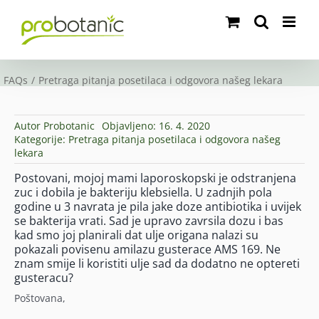
Skip
to
content
FAQs
Pretraga pitanja posetilaca i odgovora našeg lekara
Autor
Probotanic
Objavljeno: 16. 4. 2020
Kategorije:
Pretraga pitanja posetilaca i odgovora našeg
lekara
Postovani, mojoj mami laporoskopski je odstranjena
zuc i dobila je bakteriju klebsiella. U zadnjih pola
godine u 3 navrata je pila jake doze antibiotika i uvijek
se bakterija vrati. Sad je upravo zavrsila dozu i bas
kad smo joj planirali dat ulje origana nalazi su
pokazali povisenu amilazu gusterace AMS 169. Ne
znam smije li koristiti ulje sad da dodatno ne optereti
gusteracu?
Poštovana,