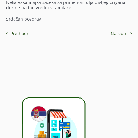
Neka Vaša majka sačeka sa primenom ulja divljeg origana
dok ne padne vrednost amilaze.
Srdačan pozdrav
Prethodni
Naredni