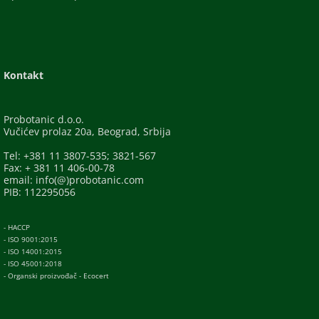
Kontakt
Probotanic d.o.o.
Vučićev prolaz 20a, Beograd, Srbija
Tel: +381 11 3807-535; 3821-567
Fax: + 381 11 406-00-78
email: info(@)probotanic.com
PIB: 112295056
- HACCP
- ISO 9001:2015
- ISO 14001:2015
- ISO 45001:2018
- Organski proizvođač - Ecocert