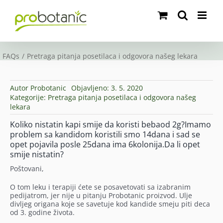
Skip
to
content
FAQs
Pretraga pitanja posetilaca i odgovora našeg lekara
Autor
Probotanic
Objavljeno: 3. 5. 2020
Kategorije:
Pretraga pitanja posetilaca i odgovora našeg
lekara
Koliko nistatin kapi smije da koristi bebaod 2g?Imamo
problem sa kandidom koristili smo 14dana i sad se
opet pojavila posle 25dana ima 6kolonija.Da li opet
smije nistatin?
Poštovani,
O tom leku i terapiji ćete se posavetovati sa izabranim
pedijatrom, jer nije u pitanju Probotanic proizvod. Ulje
divljeg origana koje se savetuje kod kandide smeju piti deca
od 3. godine života.