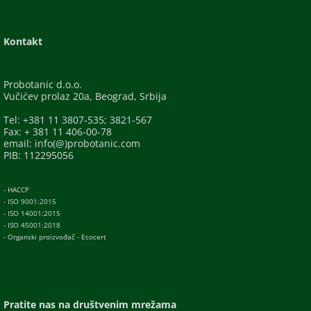
Kontakt
Probotanic d.o.o.
Vučićev prolaz 20a, Beograd, Srbija
Tel: +381 11 3807-535; 3821-567
Fax: + 381 11 406-00-78
email: info(@)probotanic.com
PIB: 112295056
- HACCP
- ISO 9001:2015
- ISO 14001:2015
- ISO 45001:2018
- Organski proizvođač - Ecocert
Pratite nas na društvenim mrežama