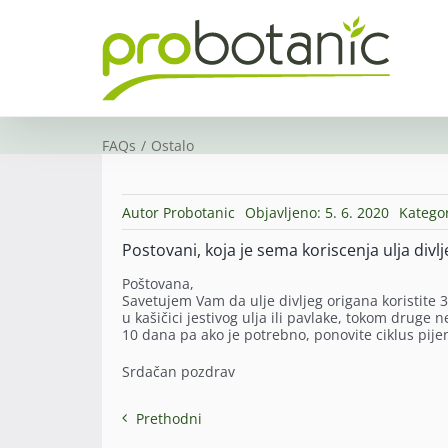
Skip
to
content
FAQs
Ostalo
Autor
Probotanic
Objavljeno: 5. 6. 2020
Kategor
Postovani, koja je sema koriscenja ulja div
Poštovana,
Savetujem Vam da ulje divljeg origana koristite 
u kašičici jestivog ulja ili pavlake, tokom druge
10 dana pa ako je potrebno, ponovite ciklus pije
Srdačan pozdrav
Prethodni