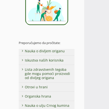
Preporučujemo da pročitate:
Nauka o divljem origanu
Iskustva naših korisnika
Lista zdravstvenih tegoba
gde mogu pomoći proizvodi
od divljeg origana
Otrovi u hrani
Organska hrana
Nauka o ulju Crnog kumina