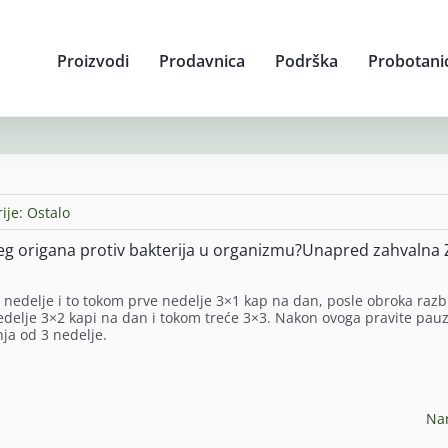
Proizvodi
Prodavnica
Podrška
Probotani
ije:
Ostalo
ljeg origana protiv bakterija u organizmu?Unapred zahvalna 
3 nedelje i to tokom prve nedelje 3×1 kap na dan, posle obroka raz
 nedelje 3×2 kapi na dan i tokom treće 3×3. Nakon ovoga pravite pau
nja od 3 nedelje.
Na