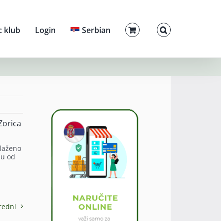
c klub
Login
Serbian
Zorica
blaženo
zu od
redni