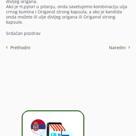
divljeg origana.
Ako je H.pylori u pitanju, onda savetujemo kombinaciju ulja
crnog kumina i Origanol strong kapsula, a ako je kandida
onda možete ili ulje divljeg origana ili Origanol strong
kapsule.
Srdačan pozdrav
Prethodni
Naredni