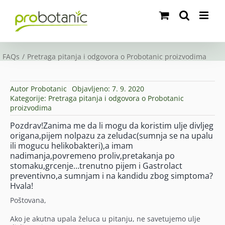
Skip
to
content
FAQs
Pretraga pitanja i odgovora o Probotanic proizvodima
Autor
Probotanic
Objavljeno: 7. 9. 2020
Kategorije:
Pretraga pitanja i odgovora o Probotanic
proizvodima
Pozdrav!Zanima me da li mogu da koristim ulje divljeg
origana,pijem nolpazu za zeludac(sumnja se na upalu
ili mogucu helikobakteri),a imam
nadimanja,povremeno proliv,pretakanja po
stomaku,grcenje…trenutno pijem i Gastrolact
preventivno,a sumnjam i na kandidu zbog simptoma?
Hvala!
Poštovana,
Ako je akutna upala želuca u pitanju, ne savetujemo ulje