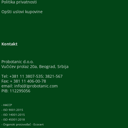
Politika privatnosti
Opšti uslovi kupovine
Kontakt
Probotanic d.o.o.
Vučićev prolaz 20a, Beograd, Srbija
Tel: +381 11 3807-535; 3821-567
Fax: + 381 11 406-00-78
email: info(@)probotanic.com
PIB: 112295056
- HACCP
- ISO 9001:2015
- ISO 14001:2015
- ISO 45001:2018
- Organski proizvođač - Ecocert