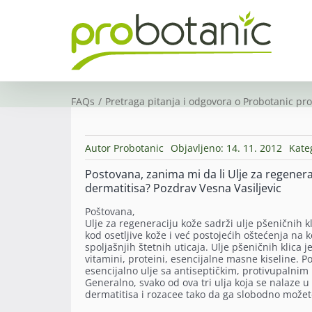
Skip
to
content
FAQs
Pretraga pitanja i odgovora o Probotanic pr
Autor
Probotanic
Objavljeno: 14. 11. 2012
Kate
Postovana, zanima mi da li Ulje za regenera
dermatitisa? Pozdrav Vesna Vasiljevic
Poštovana,
Ulje za regeneraciju kože sadrži ulje pšeničnih kli
kod osetljive kože i već postojećih oštećenja na ko
spoljašnjih štetnih uticaja. Ulje pšeničnih klica
vitamini, proteini, esencijalne masne kiseline. P
esencijalno ulje sa antiseptičkim, protivupalnim
Generalno, svako od ova tri ulja koja se nalaze 
dermatitisa i rozacee tako da ga slobodno možete 