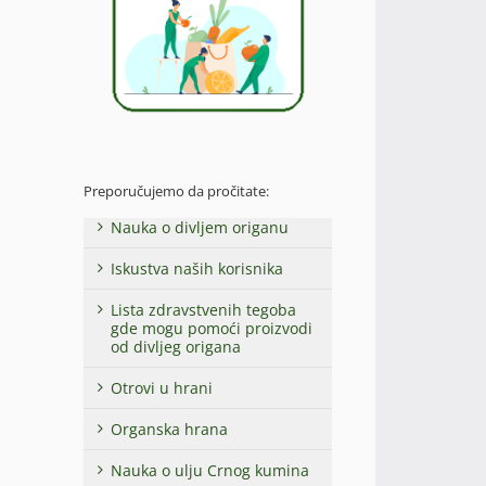
Preporučujemo da pročitate:
Nauka o divljem origanu
Iskustva naših korisnika
Lista zdravstvenih tegoba
gde mogu pomoći proizvodi
od divljeg origana
Otrovi u hrani
Organska hrana
Nauka o ulju Crnog kumina