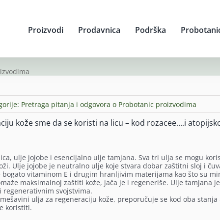
Proizvodi
Prodavnica
Podrška
Probotani
oizvodima
gorije:
Pretraga pitanja i odgovora o Probotanic proizvodima
ciju kože sme da se koristi na licu – kod rozacee….i atopijsk
ca, ulje jojobe i esencijalno ulje tamjana. Sva tri ulja se mogu koris
ži. Ulje jojobe je neutralno ulje koje stvara dobar zaštitni sloj i čuv
 je bogato vitaminom E i drugim hranljivim materijama kao što su min
omaže maksimalnoj zaštiti kože, jača je i regeneriše. Ulje tamjana je
 i regenerativnim svojstvima.
u mešavini ulja za regeneraciju kože, preporučuje se kod oba stanja 
koristiti.