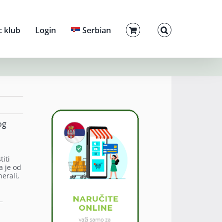
c klub
Login
Serbian
og
titi
a je od
erali,
–