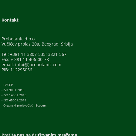
Kontakt
Probotanic d.o.o.
Vučićev prolaz 20a, Beograd, Srbija
Tel: +381 11 3807-535; 3821-567
Fax: + 381 11 406-00-78
email: info(@)probotanic.com
PIB: 112295056
- HACCP
- ISO 9001:2015
- ISO 14001:2015
- ISO 45001:2018
- Organski proizvođač - Ecocert
Pratite nas na društvenim mrežama