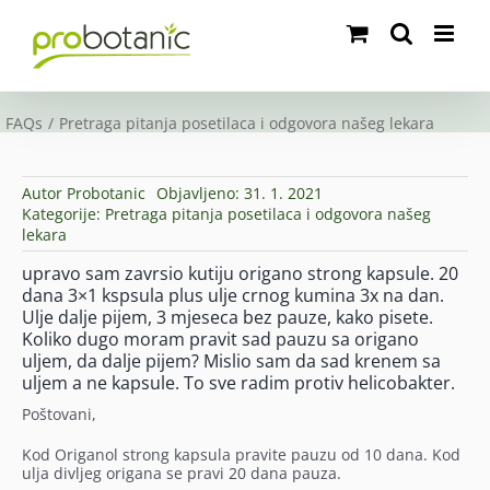
Skip
to
content
FAQs
Pretraga pitanja posetilaca i odgovora našeg lekara
Autor
Probotanic
Objavljeno: 31. 1. 2021
Kategorije:
Pretraga pitanja posetilaca i odgovora našeg
lekara
upravo sam zavrsio kutiju origano strong kapsule. 20
dana 3×1 kspsula plus ulje crnog kumina 3x na dan.
Ulje dalje pijem, 3 mjeseca bez pauze, kako pisete.
Koliko dugo moram pravit sad pauzu sa origano
uljem, da dalje pijem? Mislio sam da sad krenem sa
uljem a ne kapsule. To sve radim protiv helicobakter.
Poštovani,
Kod Origanol strong kapsula pravite pauzu od 10 dana. Kod
ulja divljeg origana se pravi 20 dana pauza.