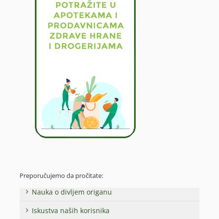
Preporučujemo da pročitate:
Nauka o divljem origanu
Iskustva naših korisnika