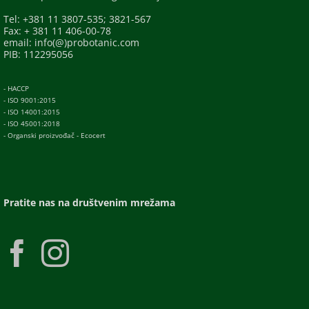
Tel: +381 11 3807-535; 3821-567
Fax: + 381 11 406-00-78
email: info(@)probotanic.com
PIB: 112295056
- HACCP
- ISO 9001:2015
- ISO 14001:2015
- ISO 45001:2018
- Organski proizvođač - Ecocert
Pratite nas na društvenim mrežama