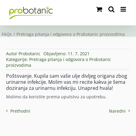
Skip
to
content
FAQs
Pretraga pitanja i odgovora o Probotanic proizvodima
Autor
Probotanic
Objavljeno: 11. 7. 2021
Kategorije:
Pretraga pitanja i odgovora o Probotanic
proizvodima
Poštovanje. Kupila sam vaše ulje divljeg origana zbog
urinarne infekcije. Molim vas mi recite kakva je šema
doziranja za urinarnu infekciju. Unapred hvala!
Molimo da koristite prema uputstvu za upotrebu.
Prethodni
Naredni