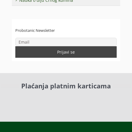
Nauka o ulju Crnog kumina
Probotanic Newsletter
Plaćanja platnim karticama