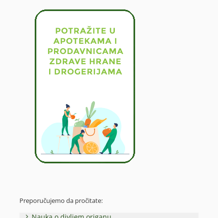
Preporučujemo da pročitate:
Nauka o divljem origanu