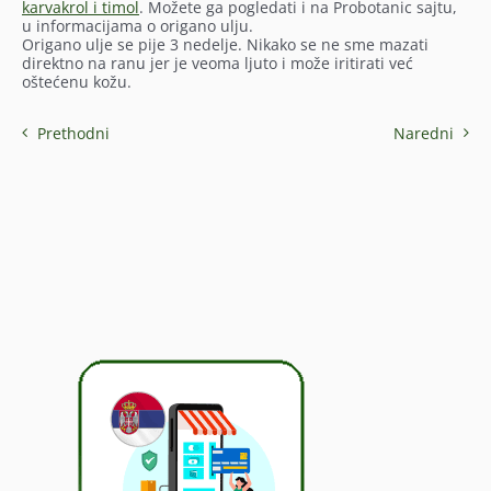
karvakrol i timol
. Možete ga pogledati i na Probotanic sajtu,
u informacijama o origano ulju.
Origano ulje se pije 3 nedelje. Nikako se ne sme mazati
direktno na ranu jer je veoma ljuto i može iritirati već
oštećenu kožu.
Prethodni
Naredni