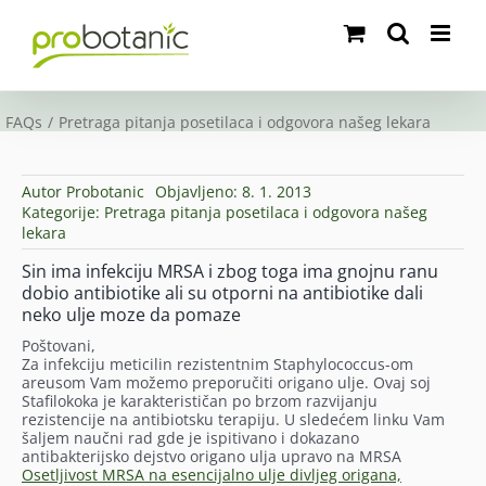
Skip
to
content
FAQs
Pretraga pitanja posetilaca i odgovora našeg lekara
Autor
Probotanic
Objavljeno: 8. 1. 2013
Kategorije:
Pretraga pitanja posetilaca i odgovora našeg
lekara
Sin ima infekciju MRSA i zbog toga ima gnojnu ranu
dobio antibiotike ali su otporni na antibiotike dali
neko ulje moze da pomaze
Poštovani,
Za infekciju meticilin rezistentnim Staphylococcus-om
areusom Vam možemo preporučiti origano ulje. Ovaj soj
Stafilokoka je karakterističan po brzom razvijanju
rezistencije na antibiotsku terapiju. U sledećem linku Vam
šaljem naučni rad gde je ispitivano i dokazano
antibakterijsko dejstvo origano ulja upravo na MRSA
Osetljivost MRSA na esencijalno ulje divljeg origana,