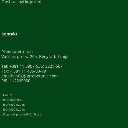
Opšti uslovi kupovine
Kontakt
Probotanic d.o.o.
Vučićev prolaz 20a, Beograd, Srbija
Tel: +381 11 3807-535; 3821-567
Fax: + 381 11 406-00-78
email: info(@)probotanic.com
PIB: 112295056
- HACCP
- ISO 9001:2015
- ISO 14001:2015
- ISO 45001:2018
- Organski proizvođač - Ecocert