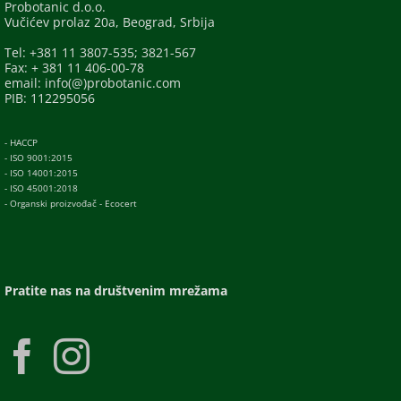
Probotanic d.o.o.
Vučićev prolaz 20a, Beograd, Srbija
Tel: +381 11 3807-535; 3821-567
Fax: + 381 11 406-00-78
email: info(@)probotanic.com
PIB: 112295056
- HACCP
- ISO 9001:2015
- ISO 14001:2015
- ISO 45001:2018
- Organski proizvođač - Ecocert
Pratite nas na društvenim mrežama