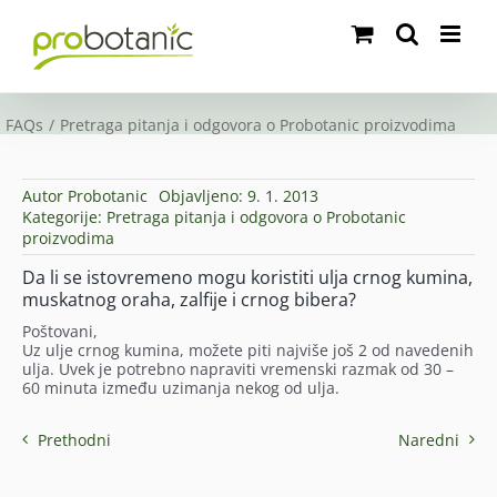
Skip
to
content
FAQs
Pretraga pitanja i odgovora o Probotanic proizvodima
Autor
Probotanic
Objavljeno: 9. 1. 2013
Kategorije:
Pretraga pitanja i odgovora o Probotanic
proizvodima
Da li se istovremeno mogu koristiti ulja crnog kumina,
muskatnog oraha, zalfije i crnog bibera?
Poštovani,
Uz ulje crnog kumina, možete piti najviše još 2 od navedenih
ulja. Uvek je potrebno napraviti vremenski razmak od 30 –
60 minuta između uzimanja nekog od ulja.
Prethodni
Naredni