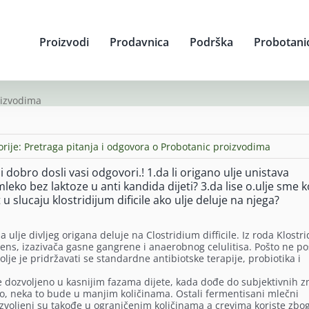
Proizvodi
Prodavnica
Podrška
Probotani
oizvodima
orije:
Pretraga pitanja i odgovora o Probotanic proizvodima
dobro dosli vasi odgovori.! 1.da li origano ulje unistava
 mleko bez laktoze u anti kandida dijeti? 3.da lise o.ulje sme ko
 u slucaju klostridijum dificile ako ulje deluje na njega?
je divljeg origana deluje na Clostridium difficile. Iz roda Klostrid
gens, izazivača gasne gangrene i anaerobnog celulitisa. Pošto ne po
lje je pridržavati se standardne antibiotske terapije, probiotika i
je dozvoljeno u kasnijim fazama dijete, kada dođe do subjektivnih 
ko, neka to bude u manjim količinama. Ostali fermentisani mlečni
dozvoljeni su takođe u ograničenim količinama a crevima koriste zbo