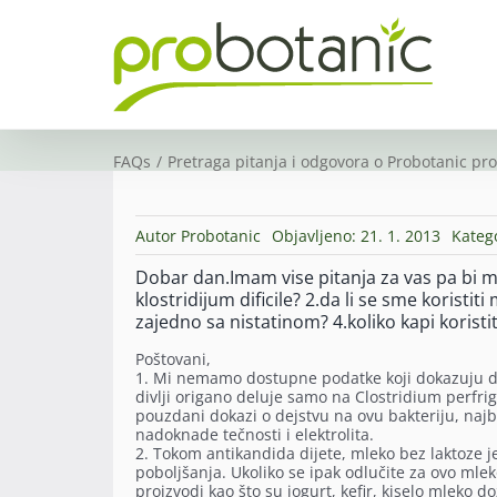
Skip
to
content
FAQs
Pretraga pitanja i odgovora o Probotanic pr
Autor
Probotanic
Objavljeno: 21. 1. 2013
Kateg
Dobar dan.Imam vise pitanja za vas pa bi mi 
klostridijum dificile? 2.da li se sme koristiti
zajedno sa nistatinom? 4.koliko kapi koristit
Poštovani,
1. Mi nemamo dostupne podatke koji dokazuju da ul
divlji origano deluje samo na Clostridium perfri
pouzdani dokazi o dejstvu na ovu bakteriju, najbo
nadoknade tečnosti i elektrolita.
2. Tokom antikandida dijete, mleko bez laktoze 
poboljšanja. Ukoliko se ipak odlučite za ovo mle
proizvodi kao što su jogurt, kefir, kiselo mleko 