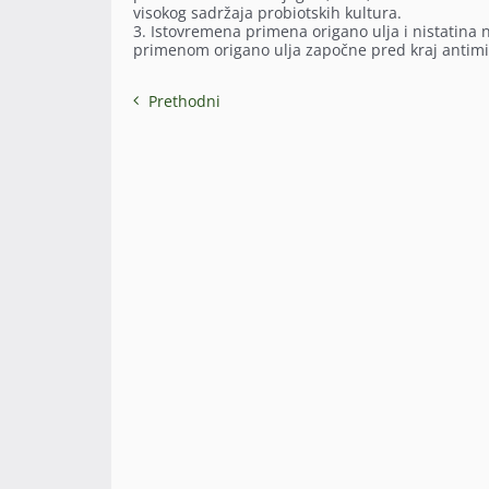
visokog sadržaja probiotskih kultura.
3. Istovremena primena origano ulja i nistatina 
primenom origano ulja započne pred kraj antimiko
Prethodni