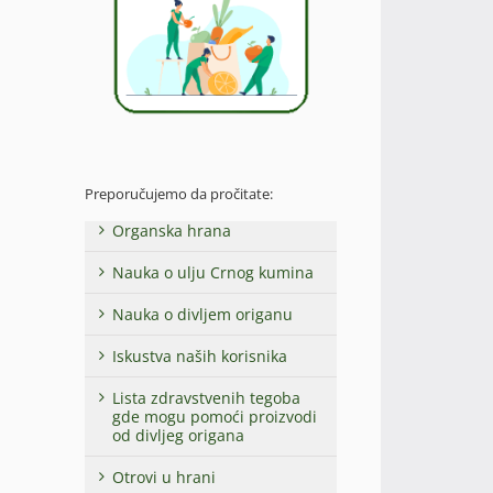
Preporučujemo da pročitate:
Organska hrana
Nauka o ulju Crnog kumina
Nauka o divljem origanu
Iskustva naših korisnika
Lista zdravstvenih tegoba
gde mogu pomoći proizvodi
od divljeg origana
Otrovi u hrani