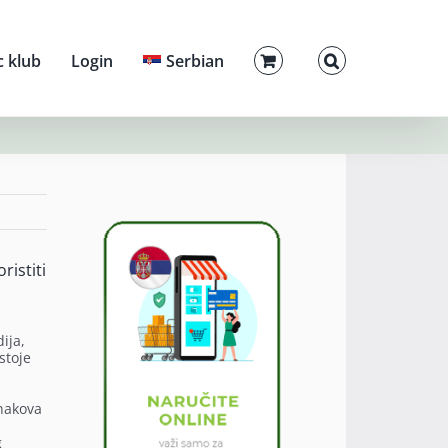
c klub
Login
Serbian
ristiti
ija,
stoje
znakova
g