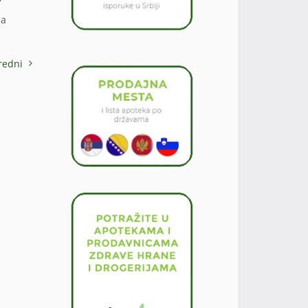
sa
redni