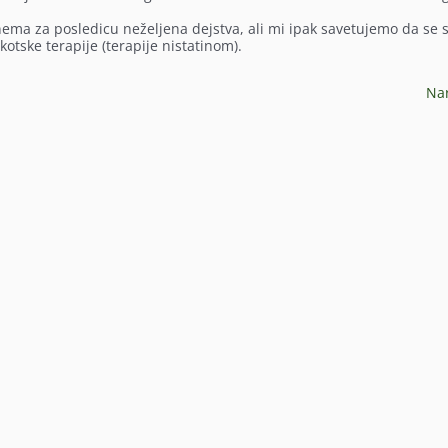
nema za posledicu neželjena dejstva, ali mi ipak savetujemo da se 
tske terapije (terapije nistatinom).
Na