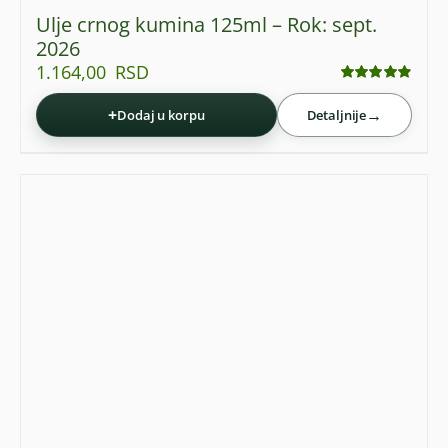
Ulje crnog kumina 125ml – Rok: sept.
2026
1.164,00
RSD
Ocenjeno
sa
4.88
od 5
+
→
Dodaj u korpu
Detaljnije