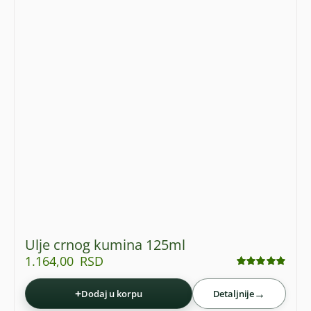
Ulje crnog kumina 125ml
1.164,00
RSD
Ocenjeno
sa
4.88
od 5
+
→
Dodaj u korpu
Detaljnije