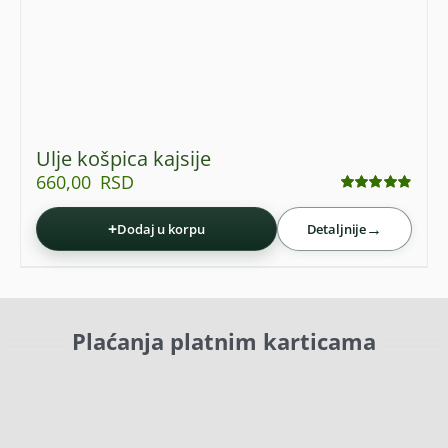
Ulje košpica kajsije
660,00
RSD
Ocenjeno
sa
4.87
od 5
+
→
Dodaj u korpu
Detaljnije
Plaćanja platnim karticama