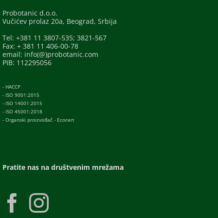
Probotanic d.o.o.
Vučićev prolaz 20a, Beograd, Srbija
Tel: +381 11 3807-535; 3821-567
Fax: + 381 11 406-00-78
email: info(@)probotanic.com
PIB: 112295056
- HACCP
- ISO 9001:2015
- ISO 14001:2015
- ISO 45001:2018
- Organski proizvođač - Ecocert
Pratite nas na društvenim mrežama