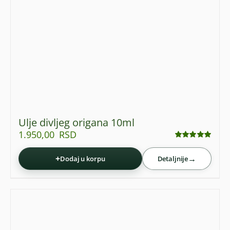
Ulje divljeg origana 10ml
1.950,00
RSD
Ocenjeno
sa
5.00
od 5
+
→
Dodaj u korpu
Detaljnije