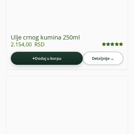
Ulje crnog kumina 250ml
2.154,00
RSD
Ocenjeno
sa
4.95
od 5
+
→
Dodaj u korpu
Detaljnije