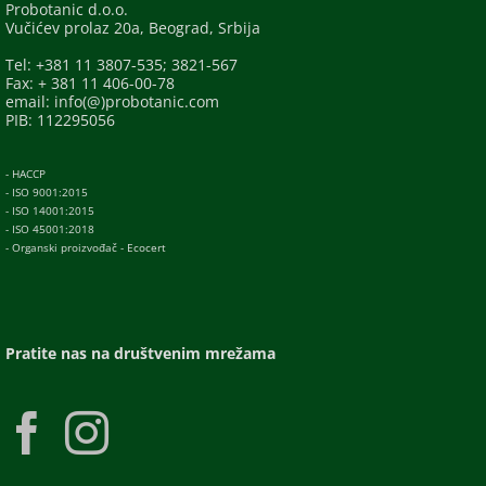
Probotanic d.o.o.
Vučićev prolaz 20a, Beograd, Srbija
Tel: +381 11 3807-535; 3821-567
Fax: + 381 11 406-00-78
email: info(@)probotanic.com
PIB: 112295056
- HACCP
- ISO 9001:2015
- ISO 14001:2015
- ISO 45001:2018
- Organski proizvođač - Ecocert
Pratite nas na društvenim mrežama