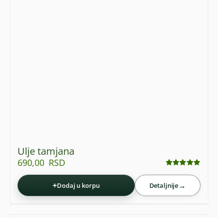
Ulje tamjana
690,00
RSD
Ocenjeno
sa
4.90
od 5
+
→
Dodaj u korpu
Detaljnije