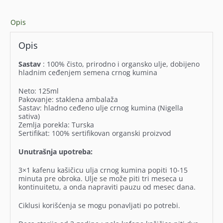
Opis
Opis
Sastav
: 100% čisto, prirodno i organsko ulje, dobijeno
hladnim ceđenjem semena crnog kumina
Neto: 125ml
Pakovanje: staklena ambalaža
Sastav: hladno ceđeno ulje crnog kumina (Nigella
sativa)
Zemlja porekla: Turska
Sertifikat: 100% sertifikovan organski proizvod
Unutrašnja upotreba:
3×1 kafenu kašičicu ulja crnog kumina popiti 10-15
minuta pre obroka. Ulje se može piti tri meseca u
kontinuitetu, a onda napraviti pauzu od mesec dana.
Ciklusi korišćenja se mogu ponavljati po potrebi.