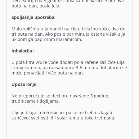
Deca starija od 3 godine : pola kafene kašičice piti dva
puta na dan, posle jela.
Spoljašnja upotreba:
Malu količinu ulja naneti na čistu i vlažnu kožu, dva do
tri puta na dan. Ako posle par minuta ostane višak ulja,
ukloniti ga papirnom maramicom.
Inhalacija :
U pola litra vruće vode dodati pola kafene kašičice ulja
crnog kumina, pa udisati paru 3-5 minuta. Inhalacija se
može ponavljati i više puta na dan.
Upozorenje
:
Ne preporučuje se deci pre navršene 3 godine,
trudnicama i dojiljama.
Ulje je blago fototoksično, pa se ne treba izlagati
sunčevoj svetlosti i/ili solarijumu u toku tretmana.