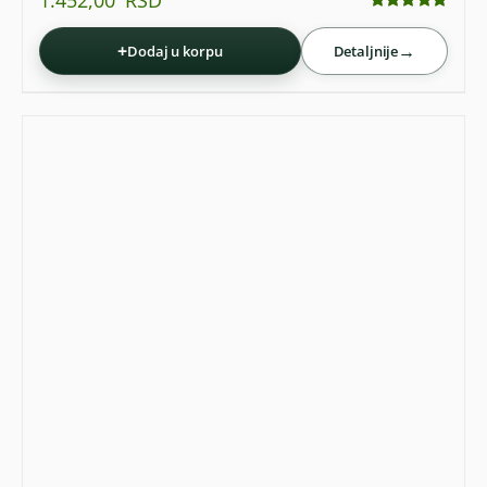
1.452,00
RSD
Ocenjeno
sa
4.93
od 5
+
→
Dodaj u korpu
Detaljnije