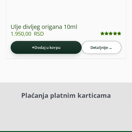
Ulje divljeg origana 10ml
1.950,00
RSD
Ocenjeno
sa
5.00
od 5
+
→
Dodaj u korpu
Detaljnije
Plaćanja platnim karticama