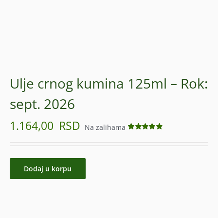
Ulje crnog kumina 125ml – Rok:
sept. 2026
1.164,00
RSD
Na zalihama
Ocenjeno
16
4.88
od 5 na
osnovu
ocena
kupaca
Dodaj u korpu