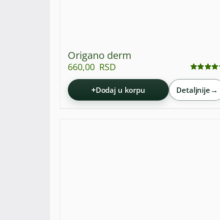
Origano derm
660,00
RSD
Ocenjeno
sa
5.00
od 5
+
→
Dodaj u korpu
Detaljnije