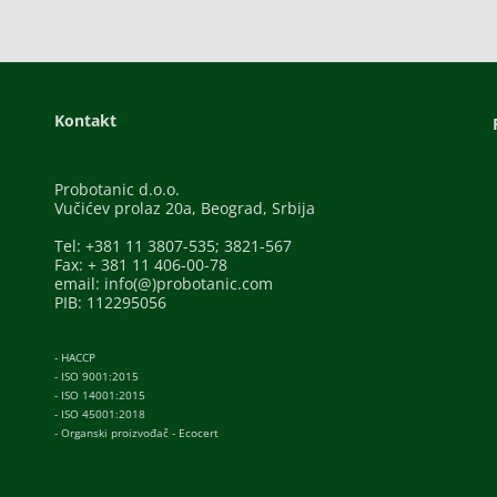
Kontakt
Probotanic d.o.o.
Vučićev prolaz 20a, Beograd, Srbija
Tel: +381 11 3807-535; 3821-567
Fax: + 381 11 406-00-78
email: info(@)probotanic.com
PIB: 112295056
- HACCP
- ISO 9001:2015
- ISO 14001:2015
- ISO 45001:2018
- Organski proizvođač - Ecocert