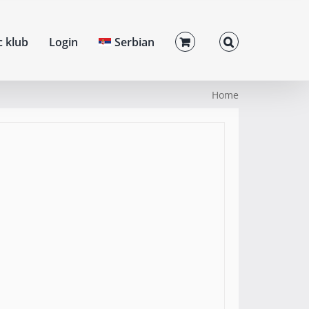
c klub
Login
Serbian
Home