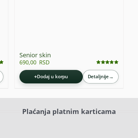
Senior skin
690,00
RSD
Ocenjeno
sa
4.94
od 5
+
→
Dodaj u korpu
Detaljnije
Plaćanja platnim karticama