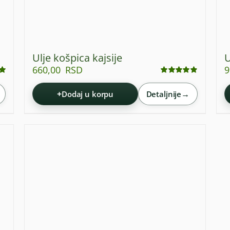
Ulje košpica kajsije
U
660,00
RSD
9
Ocenjeno
sa
4.87
od 5
+
→
Dodaj u korpu
Detaljnije