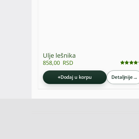
Ulje lešnika
858,00
RSD
Ocenjeno
sa
5.00
od 5
+
→
Dodaj u korpu
Detaljnije