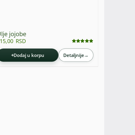
lje jojobe
15,00
RSD
Ocenjeno
sa
4.86
od 5
+
→
Dodaj u korpu
Detaljnije