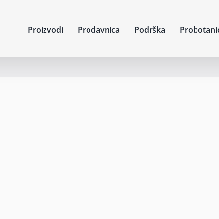
Proizvodi
Prodavnica
Podrška
Probotani