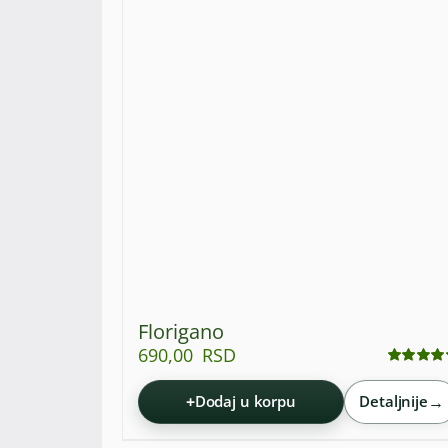
Florigano
690,00
RSD
Ocenjeno
sa
5.00
od 5
+
→
Dodaj u korpu
Detaljnije