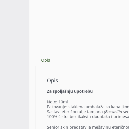
Opis
Opis
Za spoljašnju upotrebu
Neto: 10ml
Pakovanje: staklena ambalaža sa kapaljko
Sastav: eterično ulje tamjana
(Boswellia ser
100% čisto, bez ikakvih dodataka i primes
Senior skin predstavlja mešavinu eteričnog 