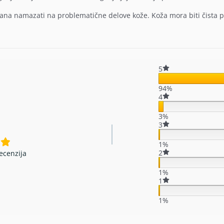
ana namazati na problematične delove kože. Koža mora biti čista p
5
94%
4
3%
3
1%
2
ecenzija
1%
1
1%