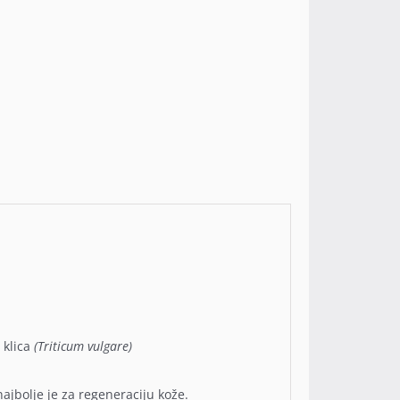
 klica
(Triticum vulgare)
ajbolje je za regeneraciju kože.