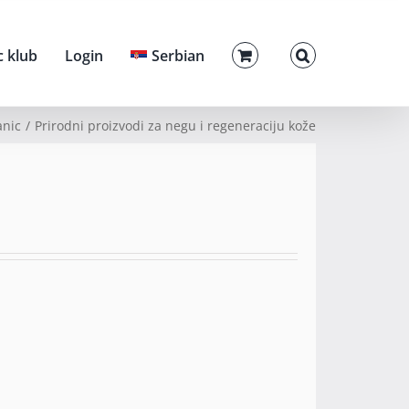
c klub
Login
Serbian
anic
Prirodni proizvodi za negu i regeneraciju kože