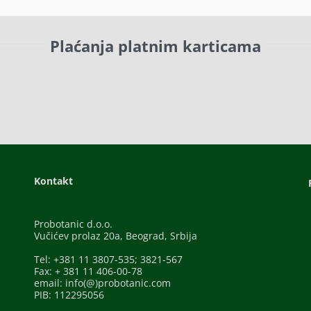
Plaćanja platnim karticama
Kontakt
Probotanic d.o.o.
Vučićev prolaz 20a, Beograd, Srbija
Tel: +381 11 3807-535; 3821-567
Fax: + 381 11 406-00-78
email: info(@)probotanic.com
PIB: 112295056