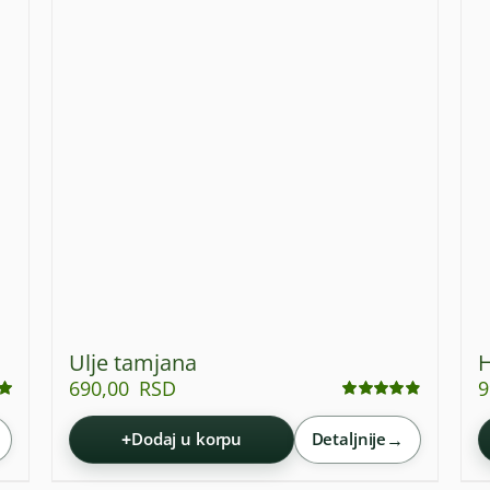
Ulje tamjana
H
690,00
RSD
9
Ocenjeno
sa
4.90
od 5
+
→
Dodaj u korpu
Detaljnije