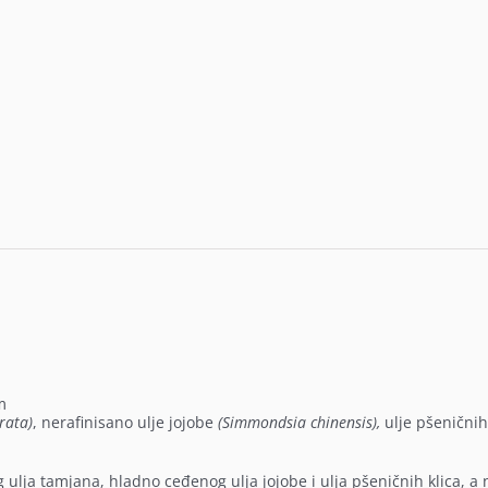
m
rata)
, nerafinisano ulje jojobe
(Simmondsia chinensis),
ulje pšeničnih
a
ulja tamjana, hladno ceđenog ulja jojobe i ulja pšeničnih klica, a n