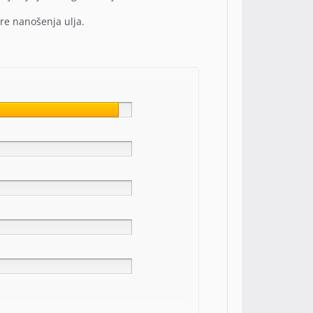
re nanošenja ulja.