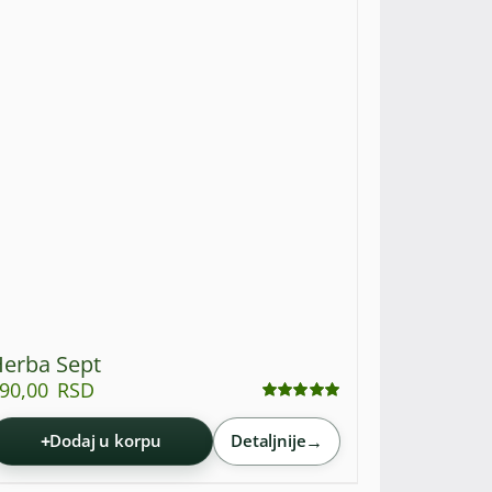
erba Sept
90,00
RSD
Ocenjeno
sa
4.95
od 5
+
→
Dodaj u korpu
Detaljnije