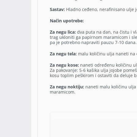
Sastav:
Hladno ceđeno, nerafinisano ulje j
Način upotrebe:
Za negu lica:
dva puta na dan, na čistu i vl
trag ukloniti ga papirnom maramicom i sl
pa je potrebno napraviti pauzu 7-10 dana.
Za negu tela:
malu količinu ulja naneti na 
Za negu kose:
naneti određenu količinu ulj
Za pakovanje: 5-6 kašika ulja jojobe pomeš
kosu toplim peškirom i ostaviti da deluje
Za negu noktiju:
naneti malu količinu ulja 
maramicom.