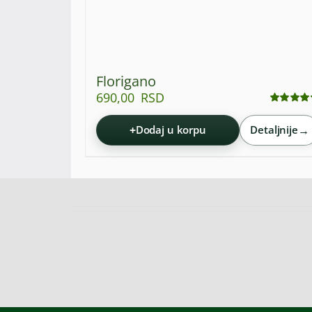
Florigano
690,00
RSD
Ocenjeno
sa
5.00
od 5
+
→
Dodaj u korpu
Detaljnije