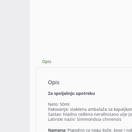
Opis
Opis
Za spoljašnju upotrebu
Neto: 50ml
Pakovanje: staklena ambalaža sa kapaljko
Sastav: hladno ceđeno-nerafinisano ulje j
Latinski naziv: Simmondsia chinensis
Namena:
Pogodno za negu kože, kose i nok