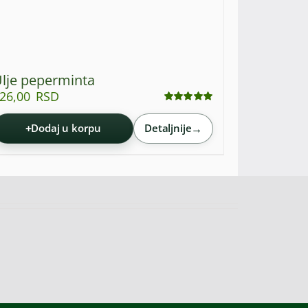
lje peperminta
26,00
RSD
Ocenjeno
sa
5.00
od 5
+
→
Dodaj u korpu
Detaljnije