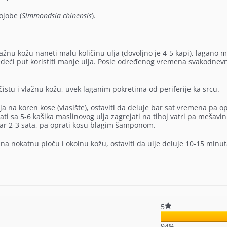
ojobe (
Simmondsia chinensis
).
ažnu kožu naneti malu količinu ulja (dovoljno je 4-5 kapi), lagano m
edeći put koristiti manje ulja. Posle određenog vremena svakodnev
čistu i vlažnu kožu, uvek laganim pokretima od periferije ka srcu.
a na koren kose (vlasište), ostaviti da deluje bar sat vremena pa o
ati sa 5-6 kašika maslinovog ulja zagrejati na tihoj vatri pa mešavi
 bar 2-3 sata, pa oprati kosu blagim šamponom.
na nokatnu ploču i okolnu kožu, ostaviti da ulje deluje 10-15 minut
5
94%