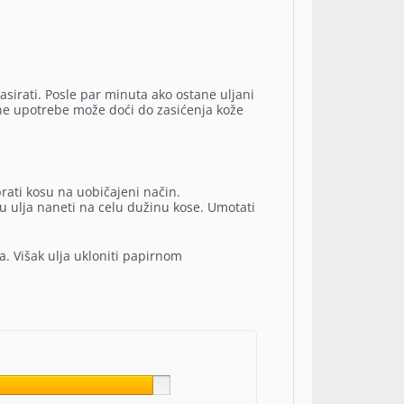
asirati. Posle par minuta ako ostane uljani
ne upotrebe može doći do zasićenja kože
prati kosu na uobičajeni način.
nu ulja naneti na celu dužinu kose. Umotati
a. Višak ulja ukloniti papirnom