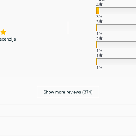
4
3%
3
1%
2
ecenzija
1%
1
1%
Show more reviews (374)