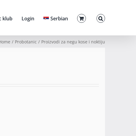
c klub
Login
Serbian
Home
Probotanic
Proizvodi za negu kose i noktiju