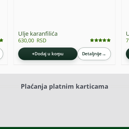
Ulje karanfilića
U
630,00
RSD
7
Ocenjeno
sa
5.00
od 5
+
→
Dodaj u korpu
Detaljnije
Plaćanja platnim karticama