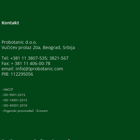
Kontakt
Probotanic d.o.o.
Vučićev prolaz 20a, Beograd, Srbija
Tel: +381 11 3807-535; 3821-567
Fax: + 381 11 406-00-78
email: info(@)probotanic.com
PIB: 112295056
- HACCP
- ISO 9001:2015
- ISO 14001:2015
- ISO 45001:2018
- Organski proizvođač - Ecocert