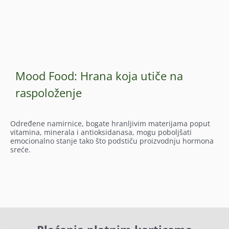
Mood Food: Hrana koja utiče na
raspoloženje
Određene namirnice, bogate hranljivim materijama poput
vitamina, minerala i antioksidanasa, mogu poboljšati
emocionalno stanje tako što podstiču proizvodnju hormona
sreće.