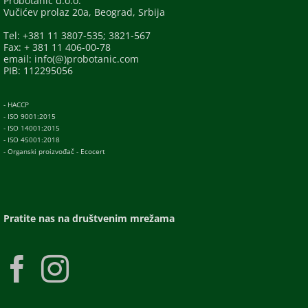
Probotanic d.o.o.
Vučićev prolaz 20a, Beograd, Srbija
Tel: +381 11 3807-535; 3821-567
Fax: + 381 11 406-00-78
email: info(@)probotanic.com
PIB: 112295056
- HACCP
- ISO 9001:2015
- ISO 14001:2015
- ISO 45001:2018
- Organski proizvođač - Ecocert
Pratite nas na društvenim mrežama