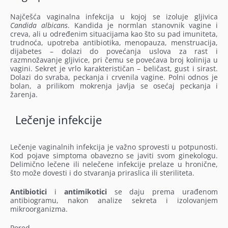
Najčešća vaginalna infekcija u kojoj se izoluje gljivica
Candida albicans
. Kandida je normlan stanovnik vagine i
creva, ali u određenim situacijama kao što su pad imuniteta,
trudnoća, upotreba antibiotika, menopauza, menstruacija,
dijabetes – dolazi do povećanja uslova za rast i
razmnožavanje gljivice, pri čemu se povećava broj kolinija u
vagini. Sekret je vrlo karakterističan – beličast, gust i sirast.
Dolazi do svraba, peckanja i crvenila vagine. Polni odnos je
bolan, a prilikom mokrenja javlja se osećaj peckanja i
žarenja.
Lečenje infekcije
Lečenje vaginalnih infekcija je važno sprovesti u potpunosti.
Kod pojave simptoma obavezno se javiti svom ginekologu.
Delimično lečene ili nelečene infekcije prelaze u hronične,
što može dovesti i do stvaranja priraslica ili steriliteta.
Antibiotici
i
antimikotici
se daju prema urađenom
antibiogramu, nakon analize sekreta i izolovanjem
mikroorganizma.
Pored