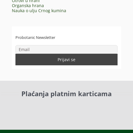
Otrovi u hrani
Organska hrana
Nauka o ulju Crnog kumina
Probotanic Newsletter
Plaćanja platnim karticama