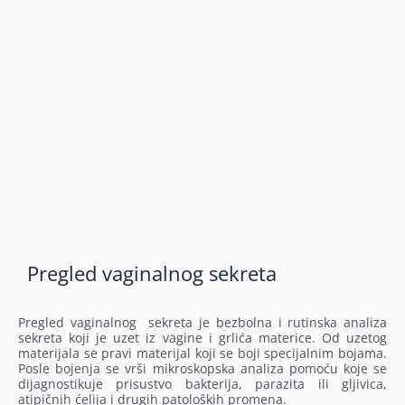
Pregled vaginalnog sekreta
Pregled vaginalnog sekreta je bezbolna i rutinska analiza
sekreta koji je uzet iz vagine i grlića materice. Od uzetog
materijala se pravi materijal koji se boji specijalnim bojama.
Posle bojenja se vrši mikroskopska analiza pomoću koje se
dijagnostikuje prisustvo bakterija, parazita ili gljivica,
atipičnih ćelija i drugih patoloških promena.