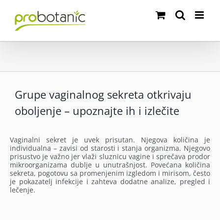
Skip
to
content
Grupe vaginalnog sekreta otkrivaju
oboljenje – upoznajte ih i izlečite
Vaginalni sekret je uvek prisutan. Njegova količina je
individualna – zavisi od starosti i stanja organizma. Njegovo
prisustvo je važno jer vlaži sluznicu vagine i sprečava prodor
mikroorganizama dublje u unutrašnjost. Povećana količina
sekreta, pogotovu sa promenjenim izgledom i mirisom, često
je pokazatelj infekcije i zahteva dodatne analize, pregled i
lečenje.