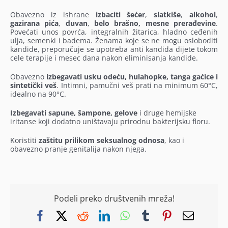
Obavezno iz ishrane
izbaciti šećer
,
slatkiše
,
alkohol
,
gazirana pića
,
duvan
,
belo brašno, mesne
prerađevine
.
Povećati unos povrća, integralnih žitarica, hladno ceđenih
ulja, semenki i badema. Ženama koje se ne mogu osloboditi
kandide, preporučuje se upotreba anti kandida dijete tokom
cele terapije i mesec dana nakon eliminisanja kandide.
Obavezno
izbegavati usku odeću, hulahopke, tanga gaćice i
sintetički veš
. Intimni, pamučni veš prati na minimum 60°C,
idealno na 90°C.
Izbegavati sapune, šampone, gelove
i druge hemijske
iritanse koji dodatno uništavaju prirodnu bakterijsku floru.
Koristiti
zaštitu prilikom seksualnog odnosa
, kao i
obavezno pranje genitalija nakon njega.
Podeli preko društvenih mreža!
Facebook
X
Reddit
LinkedIn
WhatsApp
Tumblr
Pinterest
Email