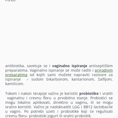
antibiotika, savetuje se i
vaginalno ispiranje
antiseptičkim
preparatima. Vaginalno ispiranje se može raditi i
prirodnim
preparatima
od kojih sami možete napraviti rastvore za
ispiranje – sodom bikarbonom, kantarionom, žalfijom,
kamilicom.
Tokom i nakon terapije važno je koristiti
probiotike
i vratiti
vaginalnu i crevnu floru u prvobitno stanje. Probiotici se
mogu lokalno aplikovati, direktno u vaginu, ili se mogu
oralno koristiti. Važno je nadoknaditi LGG i BB12 lactobacile
u vagini. Po potrebi uzeti i probiotike koji će regulisati
crevnu floru- probiotski jogurt ili oralni probiotik.