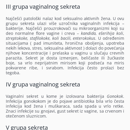
III grupa vaginalnog sekreta
Najčešći patološki nalaz kod seksualno aktivnih žena. U ovu
grupu sekreta ulazi više uzročnika vaginalnih infekcija –
bakterije. Najčešći prouzrokovači su mikroorganizmi koji su
deo normalne flore vagine i creva –
kandida, ešerihija koli
,
streptokoke, stafilokoke, koli
bacili, enterokokus
. U određenim
situacijama ( pad imuniteta, hronična oboljenja, upotreba
nekih lekova, stres, seksualna aktivnost ) dolazi do povećanja
njihove koncentracije i prelaska u vaginu u slučaju crevnih
parazita. Sekret je dosta izmenjen, beličaste ili žućkaste
boje, sa vrlo neprijatnim mirisom koji podseća na miris
pokvarene ribe, i svrabom. Infekcija često prolazi bez
tegoba.
IV grupa vaginalnog sekreta
Vaginalni sekret u kome je izolovana bakterija
Gonokok
.
Infekcija gonokokom je do pojave antibiotika bila vrlo česta
infekcija kod žena i muškaraca, sada spada u vrlo retke.
Znaci infekcije su gnojavi, gust sekret iz vagine, sa crvenom i
otečenom sluznicom.
V grupa sekreta