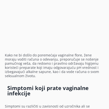
Kako ne bi došlo do poremećaja vaginalne flore, žene
moraju voditi računa o odevanju, preporučuje se nošenje
pamučnog veša, da redovno i pravilno održavaju higijenu
koristeći preparate koji imaju odgovarajuću pH vrednost i
izbegavajući alkalne sapune, kao i da vode računa o svom
seksualnom životu.
Simptomi koji prate vaginalne
infekcije
Simptomi su različiti u zavisnosti od uzročnika ali se