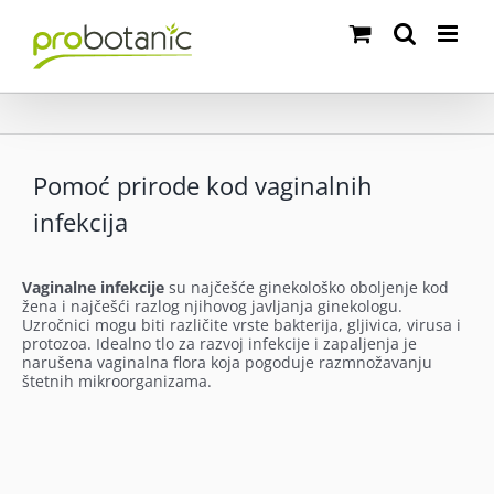
Skip
to
content
Pomoć prirode kod vaginalnih
infekcija
Vaginalne infekcije
su najčešće ginekološko oboljenje kod
žena i najčešći razlog njihovog javljanja ginekologu.
Uzročnici mogu biti različite vrste bakterija, gljivica, virusa i
protozoa. Idealno tlo za razvoj infekcije i zapaljenja je
narušena vaginalna flora koja pogoduje razmnožavanju
štetnih mikroorganizama.