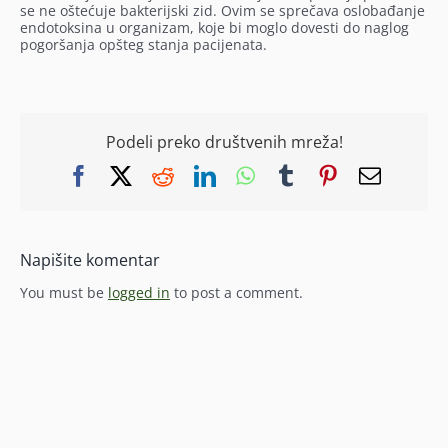
se ne oštećuje bakterijski zid. Ovim se sprečava oslobađanje
endotoksina u organizam, koje bi moglo dovesti do naglog
pogoršanja opšteg stanja pacijenata.
Podeli preko društvenih mreža!
Facebook
X
Reddit
LinkedIn
WhatsApp
Tumblr
Pinterest
Email
Napišite komentar
You must be
logged in
to post a comment.