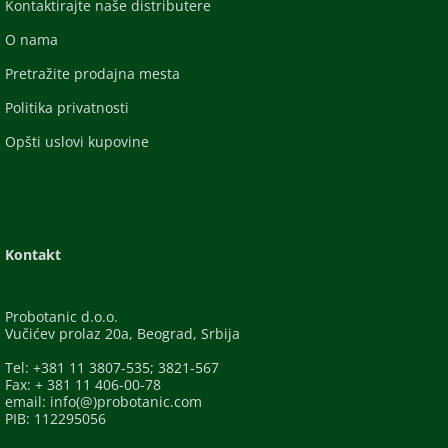
Kontaktirajte naše distributere
O nama
Pretražite prodajna mesta
Politika privatnosti
Opšti uslovi kupovine
Kontakt
Probotanic d.o.o.
Vučićev prolaz 20a, Beograd, Srbija
Tel: +381 11 3807-535; 3821-567
Fax: + 381 11 406-00-78
email: info(@)probotanic.com
PIB: 112295056