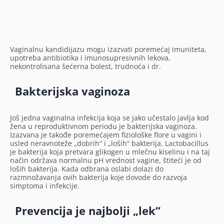
Vaginalnu kandidijazu mogu izazvati poremećaj imuniteta,
upotreba antibiotika i imunosupresivnih lekova,
nekontrolisana šećerna bolest, trudnoća i dr.
Bakterijska vaginoza
Još jedna vaginalna infekcija koja se jako učestalo javlja kod
žena u reproduktivnom periodu je bakterijska vaginoza.
Izazvana je takođe poremećajem fiziološke flore u vagini i
usled neravnoteže „dobrih“ i „loših“ bakterija. Lactobacillus
je bakterija koja pretvara glikogen u mlečnu kiselinu i na taj
način održava normalnu pH vrednost vagine, štiteći je od
loših bakterija. Kada odbrana oslabi dolazi do
razmnožavanja ovih bakterija koje dovode do razvoja
simptoma i infekcije.
Prevencija je najbolji „lek“