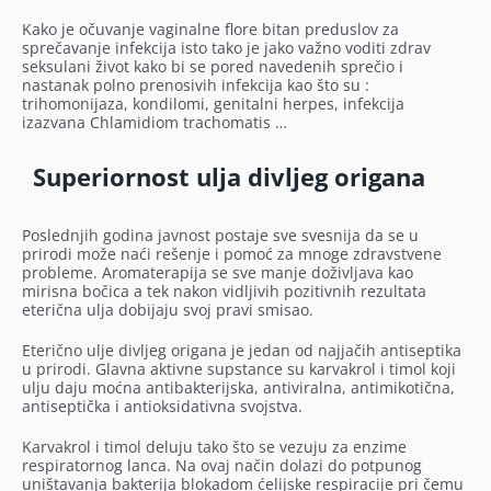
Kako je očuvanje vaginalne flore bitan preduslov za
sprečavanje infekcija isto tako je jako važno voditi zdrav
seksulani život kako bi se pored navedenih sprečio i
nastanak polno prenosivih infekcija kao što su :
trihomonijaza, kondilomi, genitalni herpes, infekcija
izazvana Chlamidiom trachomatis …
Superiornost ulja divljeg origana
Poslednjih godina javnost postaje sve svesnija da se u
prirodi može naći rešenje i pomoć za mnoge zdravstvene
probleme. Aromaterapija se sve manje doživljava kao
mirisna bočica a tek nakon vidljivih pozitivnih rezultata
eterična ulja dobijaju svoj pravi smisao.
Eterično ulje divljeg origana je jedan od najjačih antiseptika
u prirodi. Glavna aktivne supstance su karvakrol i timol koji
ulju daju moćna antibakterijska, antiviralna, antimikotična,
antiseptička i antioksidativna svojstva.
Karvakrol i timol deluju tako što se vezuju za enzime
respiratornog lanca. Na ovaj način dolazi do potpunog
uništavanja bakterija blokadom ćelijske respiracije pri čemu