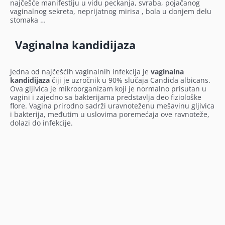
najčešće manifestiju u vidu peckanja, svraba, pojačanog
vaginalnog sekreta, neprijatnog mirisa , bola u donjem delu
stomaka …
Vaginalna kandidijaza
Jedna od najčešćih vaginalnih infekcija je
vaginalna
kandidijaza
čiji je uzročnik u 90% slučaja Candida albicans.
Ova gljivica je mikroorganizam koji je normalno prisutan u
vagini i zajedno sa bakterijama predstavlja deo fiziološke
flore.
Vagina prirodno sadrži uravnoteženu mešavinu gljivica
i bakterija, međutim u uslovima poremećaja ove ravnoteže,
dolazi do infekcije.