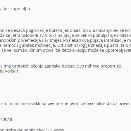
a je skupo ulje)
o se dešava pogoršanje bolesti jer dolazi do uništavanja velike kol
da se jetra oslobodi svih toksina javlja se veliko poboljšanje i otkla
roloških poremećaja i aritmije). Po nekad ova pojava intosikacije 
 nemoć i gubitak motivacije. Od suštinskog je značaja pustiti telo 
a velikom količinom otova (za detoksikaciju može se upotrebljavati
a ima protokol lečenja Lajmske bolesti. Evo njihove preporuke
al-oils/
)
ošto mi nismo navikli na ove merne jedinice biće lakše da oz prev
2400ml.
no treba da popije oko 2,5L vode!