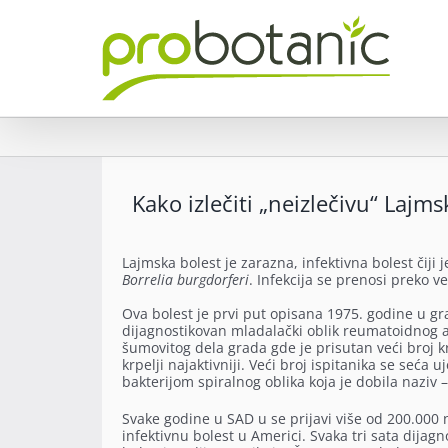
Skip
to
content
Kako izlečiti „neizlečivu“ Lajm
Lajmska bolest je zarazna, infektivna bolest čiji
Borrelia burgdorferi
. Infekcija se prenosi preko v
Ova bolest je prvi put opisana 1975. godine u gr
dijagnostikovan mladalački oblik reumatoidnog art
šumovitog dela grada gde je prisutan veći broj kr
krpelji najaktivniji. Veći broj ispitanika se seća 
bakterijom spiralnog oblika koja je dobila naziv –
Svake godine u SAD u se prijavi više od 200.000 
infektivnu bolest u Americi. Svaka tri sata dija