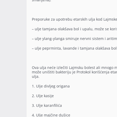
Preporuke za upotrebu etarskih ulja kod Lajmske
– ulje tamjana olakšava bol i upalu, može se kori
– ulje ylang-ylanga smiruje nervni sistem i aritim
– ulje peprminta, lavande i tamjana olakšava bol
Ova ulja neće izlečiti Lajmsku bolest ali mnog
može uništiti bakteriju je Protokol korišćenja et
ulja.
1. Ulje divljeg origana
2. Ulje kasije
3. Ulje karanfilića
4. Ulje majčine dušice