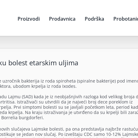
Proizvodi
Prodavnica
Podrška
Probotani
sku bolest etarskim uljima
 je uzročnik bakterija iz roda spiroheta (spiralne bakterije) pod ime
ektora, ubodom krpelja iz roda Ixodes.
adu Lajmu (SAD) kada je iz neobjašnjivih razloga kod velikog broja 
ritisa. Istraživači su utvrdili da je najveći broj dece poreklom iz
pelja. Prvi simptomi bolesti su se javljali početkom leta, period ka
ujeda krpelja. Na kraju istraživanja je utvrđeno da su krpelji bili zara
 Borrelia burgdorferi.
novih slučajeva Lajmske bolesti, pa ona predstavlja najbrže rastuću
gnostikuje se jedan nov slučaj. Po izveštaju CDC samo 10-12% Lajmsk