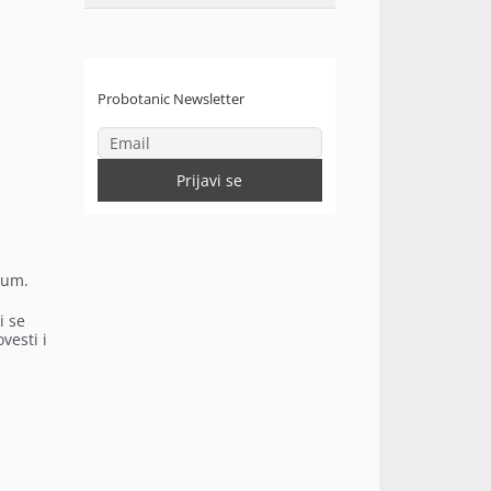
Probotanic Newsletter
jum.
i se
vesti i