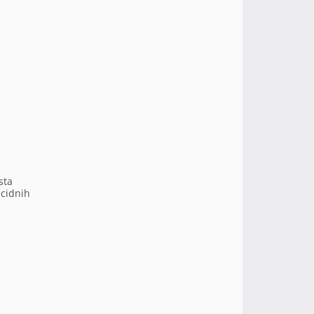
sta
icidnih