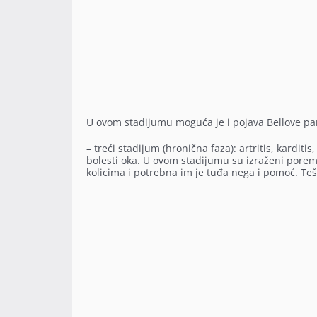
U ovom stadijumu moguća je i pojava Bellove parali
– treći stadijum (hronična faza): artritis, karditi
bolesti oka. U ovom stadijumu su izraženi porem
kolicima i potrebna im je tuđa nega i pomoć. Teš