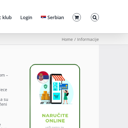
c klub
Login
Serbian
Home
Informacije
nom –
dece
da su
ženi
e