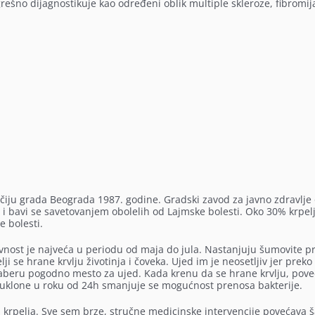
grešno dijagnostikuje kao određeni oblik multiple skleroze, fibromija
ručiju grada Beograda 1987. godine. Gradski zavod za javno zdravlje
 i bavi se savetovanjem obolelih od Lajmske bolesti. Oko 30% krpelj
e bolesti.
tivnost je najveća u periodu od maja do jula. Nastanjuju šumovite p
lji se hrane krvlju životinja i čoveka. Ujed im je neosetljiv jer preko
 izaberu pogodno mesto za ujed. Kada krenu da se hrane krvlju, pov
se uklone u roku od 24h smanjuje se mogućnost prenosa bakterije.
i krpelja. Sve sem brze, stručne medicinske intervencije povećava 