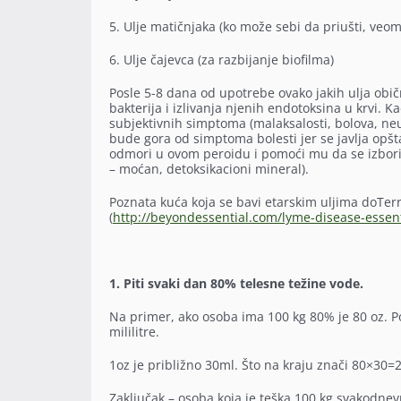
5. Ulje matičnjaka (ko može sebi da priušti, veom
6. Ulje čajevca (za razbijanje biofilma)
Posle 5-8 dana od upotrebe ovako jakih ulja običn
bakterija i izlivanja njenih endotoksina u krvi. Ka
subjektivnih simptoma (malaksalosti, bolova, neu
bude gora od simptoma bolesti jer se javlja opšta
odmori u ovom peroidu i pomoći mu da se izbori s
– moćan, detoksikacioni mineral).
Poznata kuća koja se bavi etarskim uljima doTerr
(
http://beyondessential.com/lyme-disease-essenti
1. Piti svaki dan 80% telesne težine vode.
Na primer, ako osoba ima 100 kg 80% je 80 oz. P
mililitre.
1oz je približno 30ml. Što na kraju znači 80×30=
Zaključak – osoba koja je teška 100 kg svakodnev