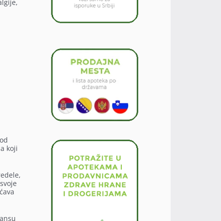
lgije,
 od
a koji
redele,
 svoje
ećava
šansu