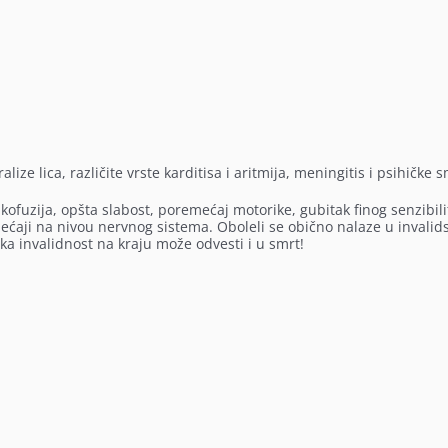
ze lica, različite vrste karditisa i aritmija, meningitis i psihičke 
s, kofuzija, opšta slabost, poremećaj motorike, gubitak finog senzibili
ećaji na nivou nervnog sistema. Oboleli se obično nalaze u invalid
ka invalidnost na kraju može odvesti i u smrt!