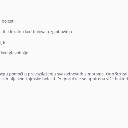
 bolesti:
stiti i lokalno kod bolova u zglobovima
ije
 kod glavobolje
o mogu pomoći u prevazilaženju svakodnevnih simptoma. Ono što zai
arskih ulja kod Lajmske bolesti. Preporučuje se upotreba više bakter