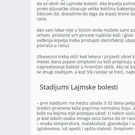
da se oboli od Lajmske bolesti. Ako krpelja po
preko pljuvačke izbacuje velika količina bakte
šibicom itd. dovodimo do toga da krpelj krene da
rane.
Ako vam lekar nije u bilzini onda možete sami po
vrhom, prisloniti vrh pincete najbliže koži i glav
vađenja krpelja treba pristupiti dezinfekciji ub
povraća u ranu).
Obavezno treba otići kod lekara i prijaviti ubod 
mesec dana pojave simptomi na koži prepisuju se 
napredovanje bolesti u hroničan oblik. Ako se b
se drugi stadijum, a kod 5% razvije se treći, najte
Stadijumi Lajmske bolesti
– prvi stadijum: na mestu uboda 3-32 dana javlja 
sredini promene koža poprima normalnu boju, a 
kože na kojima nije postojao ubod. U nekim sluča
je kod takvih osoba mnogo veća šansa da će razv
– visoka temperatura, malaksalost, glavobolja i u
zglobovima, loš apetit i opšta slabost. Simptomi 