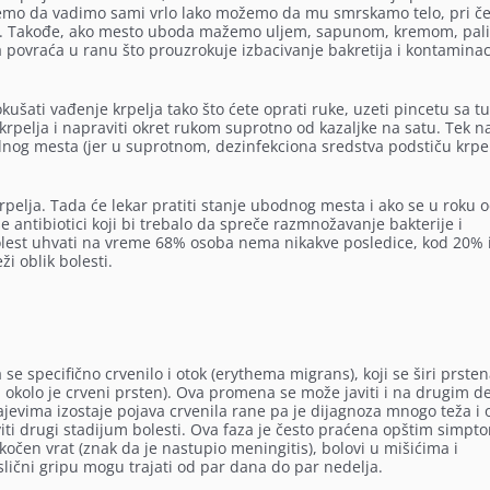
čnemo da vadimo sami vrlo lako možemo da mu smrskamo telo, pri 
rija. Takođe, ako mesto uboda mažemo uljem, sapunom, kremom, pal
 povraća u ranu što prouzrokuje izbacivanje bakretija i kontaminac
kušati vađenje krpelja tako što ćete oprati ruke, uzeti pincetu sa t
i krpelja i napraviti okret rukom suprotno od kazaljke na satu. Tek 
odnog mesta (jer u suprotnom, dezinfekciona sredstva podstiču krpe
krpelja. Tada će lekar pratiti stanje ubodnog mesta i ako se u roku 
antibiotici koji bi trebalo da spreče razmnožavanje bakterije i
olest uhvati na vreme 68% osoba nema nikakve posledice, kod 20% i
ži oblik bolesti.
se specifično crvenilo i otok (erythema migrans), koji se širi prsten
okolo je crveni prsten). Ova promena se može javiti i na drugim d
jevima izostaje pojava crvenila rane pa je dijagnoza mnogo teža i 
iti drugi stadijum bolesti. Ova faza je često praćena opštim simp
kočen vrat (znak da je nastupio meningitis), bolovi u mišićima i
slični gripu mogu trajati od par dana do par nedelja.