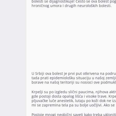
bolesti se dijagnostikuje! Često se ova bolest po
hroničnog umora i drugih neuroloških bolesti.
U Srbiji ova bolest je prvi put otkrivena na pod
tada prati epidemiološku situaciju u našoj zemlji
borave na našoj teritoriji su nosioci ove podmukl
Krpelji su po izgledu slični paucima, njihova ak
gde postoji dosta opalog lišća i visoke trave. Krpe
pljuvačke luče anestetik, lutaju po koži dok ne
mi se zapremina tela pa su bolje uočljivi. Ako 
Postoje mnogi neobični saveti kako treba uklonit