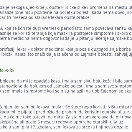
 da je nekoga ujeo krpelj, opšte kliničke slike i promena na mestu 
 analize (one nisu pozitivne na početku bolesti, kada nema dovoljno
bar tri meseca od starane lekara opšte prakse.
ini, koji se koriste duži vremeski period (što samo povećava šansu ka
Kasnije se koristi terapija koja maskira postojeće simptome i skoro 
derna medicina nema odgovor kada je u pitanju lečenje Lajmske bol
ofesiji lekar – doktor medicine) koja je posle dugogodišnje borbe
loški nalaz (što znači da je izlečena od Lajmske bolesti), zahvalju
al-oils/
 bolesna da mi je opadala kosa, imala sam sivu boju kože i bila sam
e ustanovljeno da bolujem od Lajmske bolesti. Imala sam sve simpto
ak sam imala i simptome koji se nisu nalazili na uobičajenom spisku
enjem jer sam od lekova imala više štete nego koristi. Ništa mi pr
ada mi je pijatelj predložio da probam da koristim etarska ulja. N
se da će me tako ostaviti na miru. Zaista nisam verolava da mi nova
keptična ali posle 5 meseci redovne upotrebe etarskih ulja uz
a koju sam pila 17. godian, sem lekova za srce (a i njihova doza je