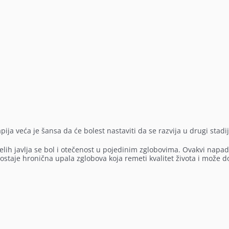
pija veća je šansa da će bolest nastaviti da se razvija u drugi stadi
lih javlja se bol i otečenost u pojedinim zglobovima. Ovakvi napad
staje hronična upala zglobova koja remeti kvalitet života i može do