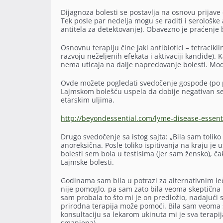
Dijagnoza bolesti se postavlja na osnovu prijave
Tek posle par nedelja mogu se raditi i serološke
antitela za detektovanje). Obavezno je praćenje 
Osnovnu terapiju čine jaki antibiotici – tetracikl
razvoju neželjenih efekata i aktivaciji kandide). 
nema uticaja na dalje napredovanje bolesti. Mo
Ovde možete pogledati svedočenje gospođe (po pr
Lajmskom bolešću uspela da dobije negativan sero
etarskim uljima.
http://beyondessential.com/lyme-disease-essenti
Drugo svedočenje sa istog sajta: „Bila sam toliko
anoreksična. Posle toliko ispitivanja na kraju j
bolesti sem bola u testisima (jer sam žensko), č
Lajmske bolesti.
Godinama sam bila u potrazi za alternativnim leč
nije pomoglo, pa sam zato bila veoma skeptična k
sam probala to što mi je on predložio, nadajući 
prirodna terapija može pomoći. Bila sam veoma s
konsultaciju sa lekarom ukinuta mi je sva terapij
smanjena).