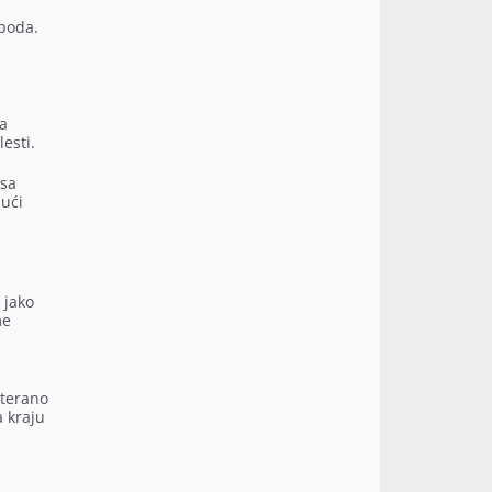
uboda.
da
esti.
 sa
jući
 jako
me
eterano
a kraju