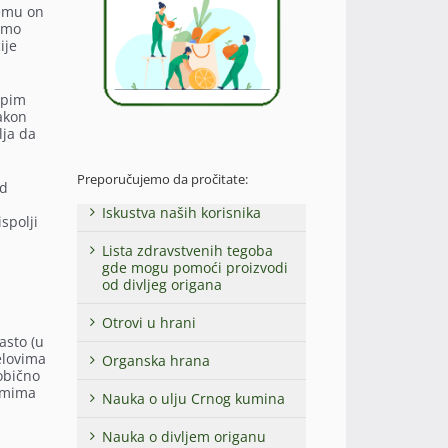
čemu on
imo
ije
upim
nakon
lja da
Preporučujemo da pročitate:
od
Iskustva naših korisnika
spolji
Lista zdravstvenih tegoba
gde mogu pomoći proizvodi
od divljeg origana
Otrovi u hrani
asto (u
elovima
Organska hrana
obično
tomima
Nauka o ulju Crnog kumina
Nauka o divljem origanu