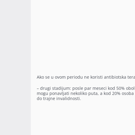
Ako se u ovom periodu ne koristi antibiotska tera
– drugi stadijum: posle par meseci kod 50% obole
mogu ponavljati nekoliko puta, a kod 20% osoba o
do trajne invalidnosti.