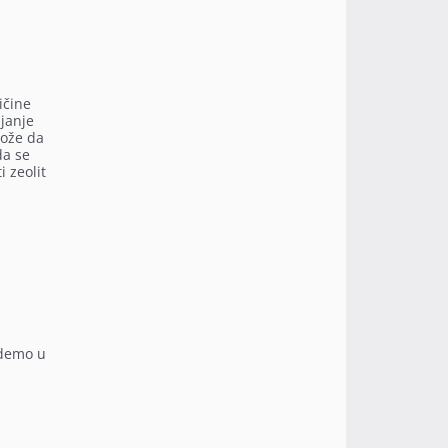
ičine
njanje
može da
da se
 zeolit
edemo u