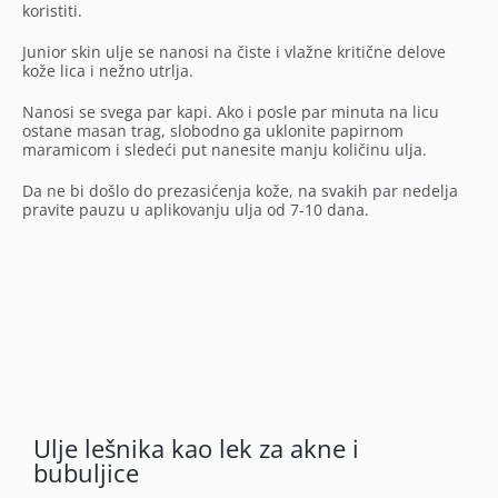
koristiti.
Junior skin ulje se nanosi na čiste i vlažne kritične delove
kože lica i nežno utrlja.
Nanosi se svega par kapi.
Ako i posle par minuta na licu
ostane masan trag, slobodno ga uklonite papirnom
maramicom i sledeći put nanesite manju količinu ulja.
Da
ne bi došlo do prezasićenja kože, na svakih par nedelja
pravite pauzu u aplikovanju ulja od 7-10 dana.
Ulje lešnika kao lek za akne i
bubuljice