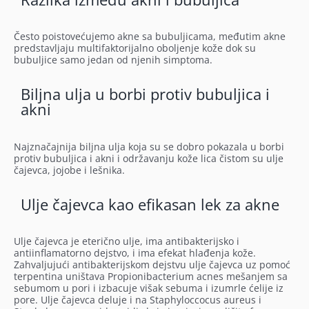
Često poistovećujemo akne sa bubuljicama, međutim akne
predstavljaju multifaktorijalno oboljenje kože dok su
bubuljice samo jedan od njenih simptoma.
Biljna ulja u borbi protiv bubuljica i
akni
Najznačajnija biljna ulja koja su se dobro pokazala u borbi
protiv bubuljica i akni i održavanju kože lica čistom su ulje
čajevca, jojobe i lešnika.
Ulje čajevca kao efikasan lek za akne
Ulje čajevca je eterično ulje, ima antibakterijsko i
antiinflamatorno dejstvo, i ima efekat hlađenja kože.
Zahvaljujući antibakterijskom dejstvu ulje čajevca uz pomoć
terpentina uništava Propionibacterium acnes mešanjem sa
sebumom u pori i izbacuje višak sebuma i izumrle ćelije iz
pore. Ulje čajevca deluje i na Staphyloccocus aureus i