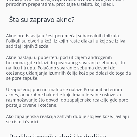
prirodnim preparatima, pročitajte u tekstu koji sledi.
Šta su zapravo akne?
Akne predstavljaju čest poremećaj sebacealnih folikula.
Folikuli su otvori u koži iz kojih raste dlaka i u koje se izliva
sadržaj lojnih žlezda.
Akne nastaju u pubertetu pod uticajem androgenih
hormona, gde dolazi do povećanog stvaranja sebuma, i to
na licu i trupu. Pojačano stvaranje sebuma dovodi do
otežanog uklanjanja izumrlih ćelija kože pa dolazi do toga da
se pore zapuše.
U zapušenoj pori normalno se nalaze Propionibacterium
acnes, anaerobne bakterije koje imaju idealne uslove za
razmnožavanje što dovodi do zapaljenske reakcije gde pore
postaju crvene i otečene.
Ako zapaljenska reakcija zahvati dublje slojeve kože, javljaju
se ciste i čvorići.
Razlika između akni i bubuljica