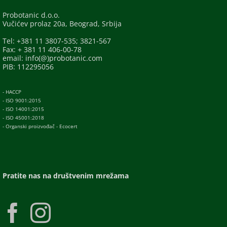
Probotanic d.o.o.
Vučićev prolaz 20a, Beograd, Srbija
Tel: +381 11 3807-535; 3821-567
Fax: + 381 11 406-00-78
email: info(@)probotanic.com
PIB: 112295056
- HACCP
- ISO 9001:2015
- ISO 14001:2015
- ISO 45001:2018
- Organski proizvođač - Ecocert
Pratite nas na društvenim mrežama