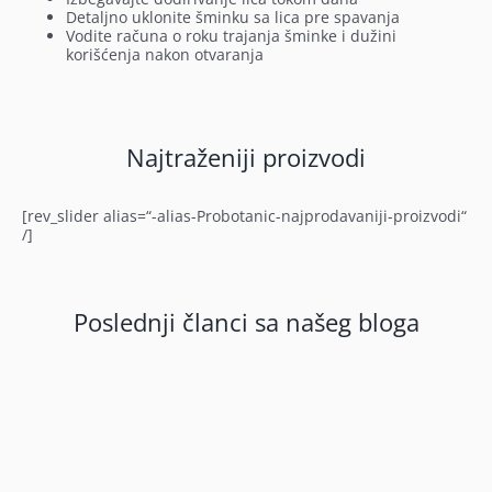
Detaljno uklonite šminku sa lica pre spavanja
Vodite računa o roku trajanja šminke i dužini
korišćenja nakon otvaranja
Najtraženiji proizvodi
[rev_slider alias=“-alias-Probotanic-najprodavaniji-proizvodi“
/]
Poslednji članci sa našeg bloga