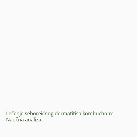
Lečenje seboreičnog dermatitisa kombuchom:
Naučna analiza