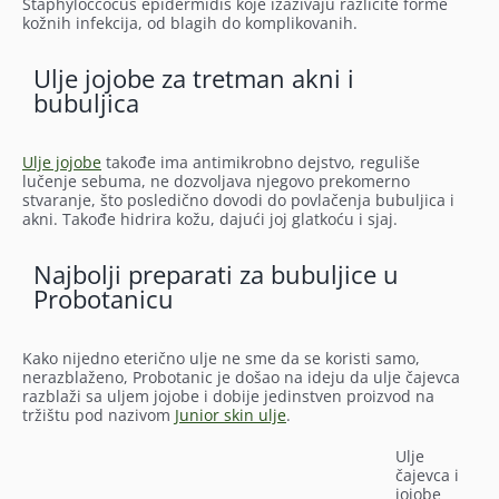
Staphyloccocus epidermidis koje izazivaju različite forme
kožnih infekcija, od blagih do komplikovanih.
Ulje jojobe za tretman akni i
bubuljica
Ulje jojobe
takođe ima antimikrobno dejstvo, reguliše
lučenje sebuma, ne dozvoljava njegovo prekomerno
stvaranje, što posledično dovodi do povlačenja bubuljica i
akni. Takođe hidrira kožu, dajući joj glatkoću i sjaj.
Najbolji preparati za bubuljice u
Probotanicu
Kako nijedno eterično ulje ne sme da se koristi samo,
nerazblaženo, Probotanic je došao na ideju da ulje čajevca
razblaži sa uljem jojobe i dobije jedinstven proizvod na
tržištu pod nazivom
Junior skin ulje
.
Ulje
čajevca i
jojobe