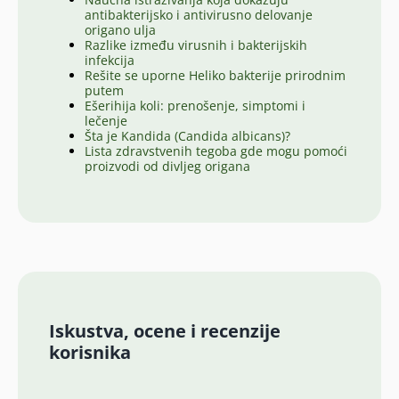
antibakterijsko i antivirusno delovanje
origano ulja
Razlike između virusnih i bakterijskih
infekcija
Rešite se uporne Heliko bakterije prirodnim
putem
Ešerihija koli: prenošenje, simptomi i
lečenje
Šta je Kandida (Candida albicans)?
Lista zdravstvenih tegoba gde mogu pomoći
proizvodi od divljeg origana
Iskustva, ocene i recenzije
korisnika