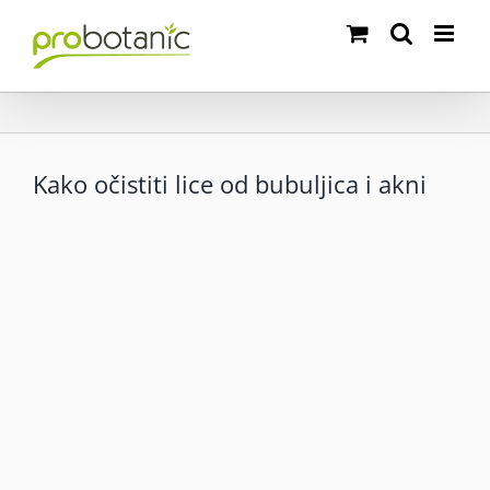
Skip
to
content
Kako očistiti lice od bubuljica i akni