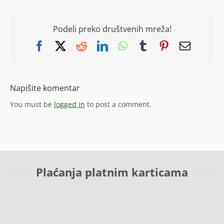
Podeli preko društvenih mreža!
Facebook
X
Reddit
LinkedIn
WhatsApp
Tumblr
Pinterest
Email
Napišite komentar
You must be
logged in
to post a comment.
Plaćanja platnim karticama