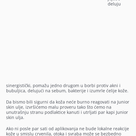
deluju
sinergistički, pomažu jedno drugom u borbi protiv akni i
bubuljica, delujući na sebum, bakterije i izumrle ćelije kože.
Da bismo bili sigurni da koža neće burno reagovati na Junior
skin ulje,
izvršićemo malu proveru tako što ćemo na
unutrašnju stranu podlaktice kanuti i utrljati par kapi Junior
skin ulja.
Ako ni posle par sati od aplikovanja ne bude lokalne reakcije
kože u smislu crvenila, otoka i svraba može se bezbedno