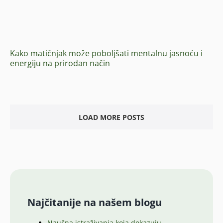
Kako matičnjak može poboljšati mentalnu jasnoću i
energiju na prirodan način
LOAD MORE POSTS
Najčitanije na našem blogu
Naučna istraživanja koja dokazuju