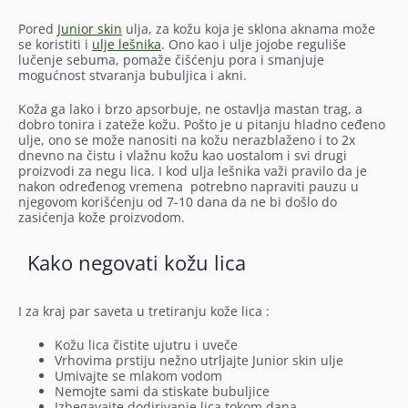
Pored
Junior skin
ulja, za kožu koja je sklona aknama može
se koristiti i
ulje lešnika
. Ono kao i ulje jojobe reguliše
lučenje sebuma, pomaže čišćenju pora i smanjuje
mogućnost stvaranja bubuljica i akni.
Koža ga lako i brzo apsorbuje, ne ostavlja mastan trag, a
dobro tonira i zateže kožu. Pošto je u pitanju hladno ceđeno
ulje, ono se može nanositi na kožu nerazblaženo i to 2x
dnevno na čistu i vlažnu kožu kao uostalom i svi drugi
proizvodi za negu lica. I kod ulja lešnika važi pravilo da je
nakon određenog vremena potrebno napraviti pauzu u
njegovom korišćenju od 7-10 dana da ne bi došlo do
zasićenja kože proizvodom.
Kako negovati kožu lica
I za kraj par saveta u tretiranju kože lica :
Kožu lica čistite ujutru i uveče
Vrhovima prstiju nežno utrljajte Junior skin ulje
Umivajte se mlakom vodom
Nemojte sami da stiskate bubuljice
Izbegavajte dodirivanje lica tokom dana