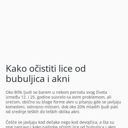
Kako očistiti lice od
bubuljica i akni
Oko 80% ljudi se barem u nekom periodu svog života
između 12. i 25. godine susrelo sa ovim problemom, ali
srećom, obično su blage forme akni u pitanju gde se javljaju
komedoni, odnosno mitiseri, dok oko 20% mladih ljudi pati
od srednje teških do teških oblika akni.
Češće se javljaju kod dečaka nego kod devojčica, a šta su
one zapravo i kako najbolje očistiti lice od bubuljica i akni