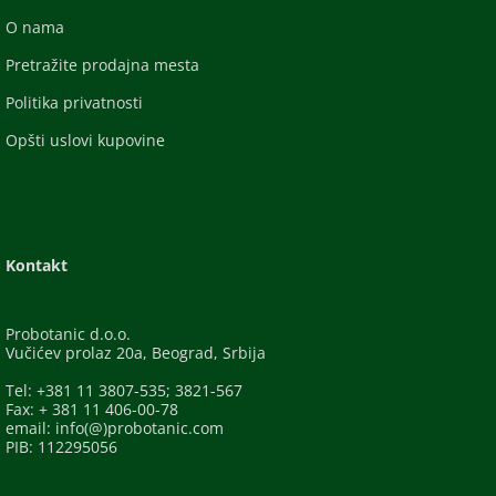
O nama
Pretražite prodajna mesta
Politika privatnosti
Opšti uslovi kupovine
Kontakt
Probotanic d.o.o.
Vučićev prolaz 20a, Beograd, Srbija
Tel: +381 11 3807-535; 3821-567
Fax: + 381 11 406-00-78
email: info(@)probotanic.com
PIB: 112295056