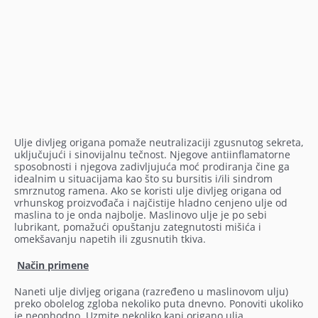
Ulje divljeg origana pomaže neutralizaciji zgusnutog sekreta,
uključujući i sinovijalnu tečnost. Njegove antiinflamatorne
sposobnosti i njegova zadivljujuća moć prodiranja čine ga
idealnim u situacijama kao što su bursitis i/ili sindrom
smrznutog ramena. Ako se koristi ulje divljeg origana od
vrhunskog proizvođača i najčistije hladno cenjeno ulje od
maslina to je onda najbolje. Maslinovo ulje je po sebi
lubrikant, pomažući opuštanju zategnutosti mišića i
omekšavanju napetih ili zgusnutih tkiva.
Način primene
Naneti ulje divljeg origana (razređeno u maslinovom ulju)
preko obolelog zgloba nekoliko puta dnevno. Ponoviti ukoliko
je neophodno. Uzmite nekoliko kapi origano ulja