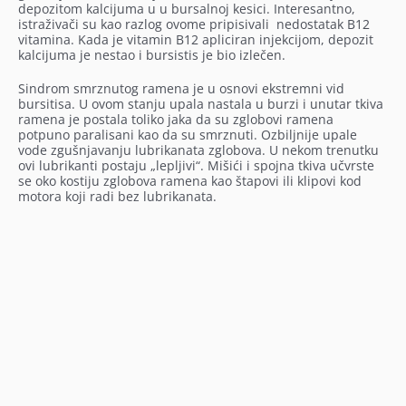
depozitom kalcijuma u u bursalnoj kesici. Interesantno,
istraživači su kao razlog ovome pripisivali nedostatak B12
vitamina. Kada je vitamin B12 apliciran injekcijom, depozit
kalcijuma je nestao i bursistis je bio izlečen.
Sindrom smrznutog ramena je u osnovi ekstremni vid
bursitisa. U ovom stanju upala nastala u burzi i unutar tkiva
ramena je postala toliko jaka da su zglobovi ramena
potpuno paralisani kao da su smrznuti. Ozbiljnije upale
vode zgušnjavanju lubrikanata zglobova. U nekom trenutku
ovi lubrikanti postaju „lepljivi“. Mišići i spojna tkiva učvrste
se oko kostiju zglobova ramena kao štapovi ili klipovi kod
motora koji radi bez lubrikanata.