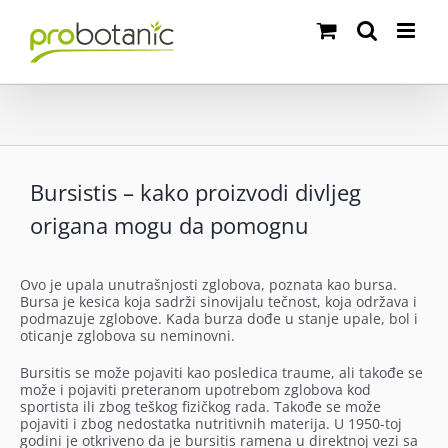
Skip
to
content
Bursistis – kako proizvodi divljeg
origana mogu da pomognu
Ovo je upala unutrašnjosti zglobova, poznata kao bursa.
Bursa je kesica koja sadrži sinovijalu tečnost, koja održava i
podmazuje zglobove. Kada burza dođe u stanje upale, bol i
oticanje zglobova su neminovni.
Bursitis se može pojaviti kao posledica traume, ali takođe se
može i pojaviti preteranom upotrebom zglobova kod
sportista ili zbog teškog fizičkog rada. Takođe se može
pojaviti i zbog nedostatka nutritivnih materija. U 1950-toj
godini je otkriveno da je bursitis ramena u direktnoj vezi sa