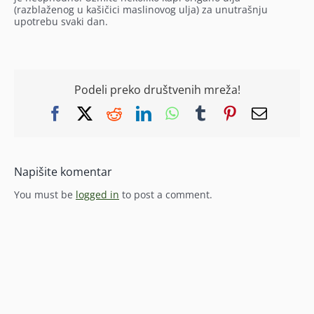
(razblaženog u kašičici maslinovog ulja) za unutrašnju
upotrebu svaki dan.
Podeli preko društvenih mreža!
Facebook
X
Reddit
LinkedIn
WhatsApp
Tumblr
Pinterest
Email
Napišite komentar
You must be
logged in
to post a comment.