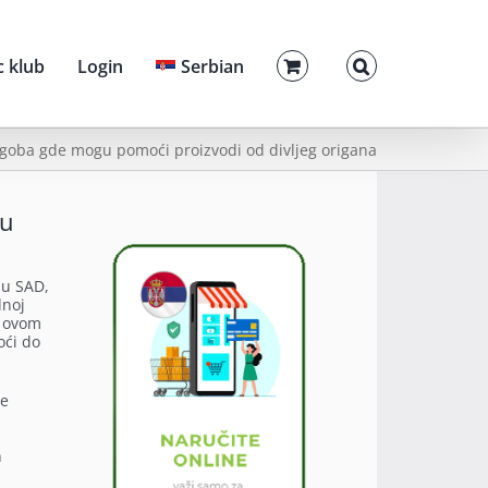
c klub
Login
Serbian
egoba gde mogu pomoći proizvodi od divljeg origana
nu
 u SAD,
dnoj
u ovom
oći do
de
h
i