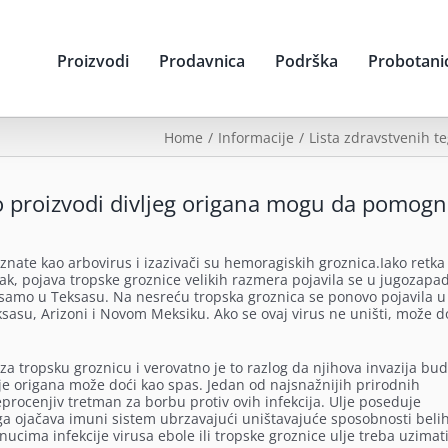
Proizvodi
Prodavnica
Podrška
Probotani
Home
Informacije
Lista zdravstvenih t
ko proizvodi divljeg origana mogu da pomog
znate kao arbovirus i izazivači su hemoragiskih groznica.
Iako retka
pak, pojava tropske groznice velikih razmera pojavila se u jugozapa
ih samo u Teksasu. Na nesreću tropska groznica se ponovo pojavila 
sasu, Arizoni i Novom Meksiku. Ako se ovaj virus ne uništi, može d
 za tropsku groznicu i verovatno je to razlog da njihova invazija bu
ulje origana može doći kao spas. Jedan od najsnažnijih prirodnih
eprocenjiv tretman za borbu protiv ovih infekcija. Ulje poseduje
a ojačava imuni sistem ubrzavajući uništavajuće sposobnosti beli
nucima infekcije virusa ebole ili tropske groznice ulje treba uzimat