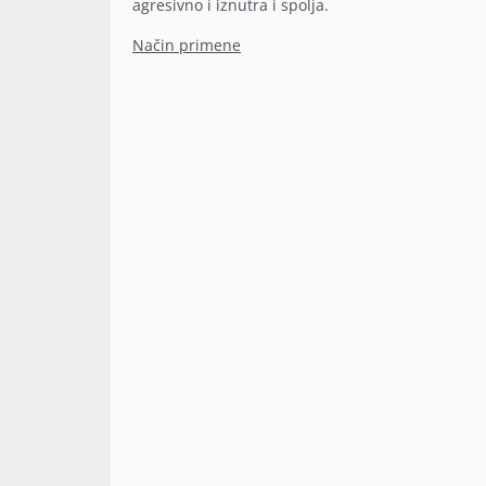
agresivno i iznutra i spolja.
Način primene