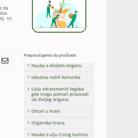
e da
 dva
), tri
Preporučujemo da pročitate:
r
interest
Email
Nauka o divljem origanu
Iskustva naših korisnika
Lista zdravstvenih tegoba
gde mogu pomoći proizvodi
od divljeg origana
Otrovi u hrani
Organska hrana
Nauka o ulju Crnog kumina