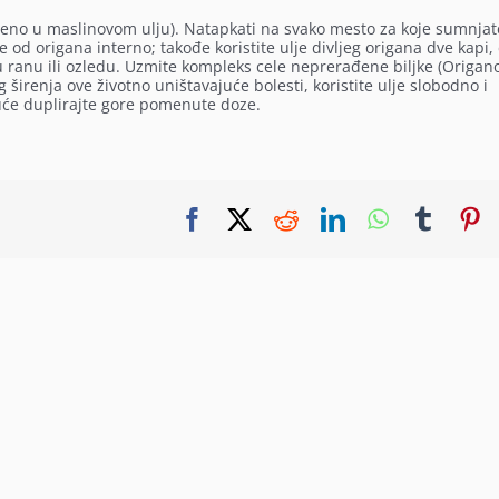
eđeno u maslinovom ulju). Natapkati na svako mesto za koje sumnjat
e od origana interno; takođe koristite ulje divljeg origana dve kapi,
ranu ili ozledu. Uzmite kompleks cele neprerađene biljke (Origanol
 širenja ove životno uništavajuće bolesti, koristite ulje slobodno i
uće duplirajte gore pomenute doze.
Facebook
X
Reddit
LinkedIn
WhatsApp
Tumbl
P