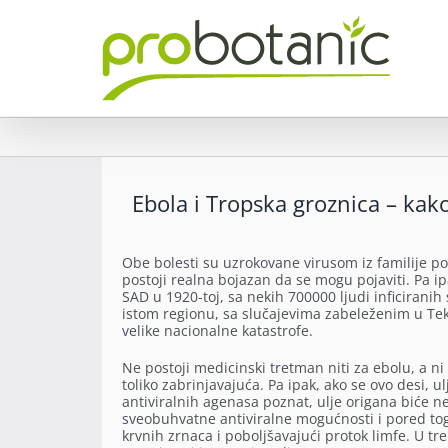
Skip
to
content
Ebola i Tropska groznica – ka
Obe bolesti su uzrokovane virusom iz familije po
postoji realna bojazan da se mogu pojaviti. Pa i
SAD u 1920-toj, sa nekih 700000 ljudi inficiran
istom regionu, sa slučajevima zabeleženim u Tek
velike nacionalne katastrofe.
Ne postoji medicinski tretman niti za ebolu, a ni
toliko zabrinjavajuća. Pa ipak, ako se ovo desi, 
antiviralnih agenasa poznat, ulje origana biće n
sveobuhvatne antiviralne mogućnosti i pored tog
krvnih zrnaca i poboljšavajući protok limfe. U tre