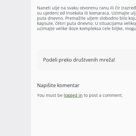
Naneti ulje na svaku otvorenu ranu ili čir (razr
su ujedeni od insekata ili komaraca. Uzimajte ulj
puta dnevno. Premažite uljem slobodno bilo koju 
kapsule, četiri puta dnevno. U situacijama velikog
uzimajte velike doze kompleksa cele biljke, mog
Podeli preko društvenih mreža!
Napišite komentar
You must be
logged in
to post a comment.