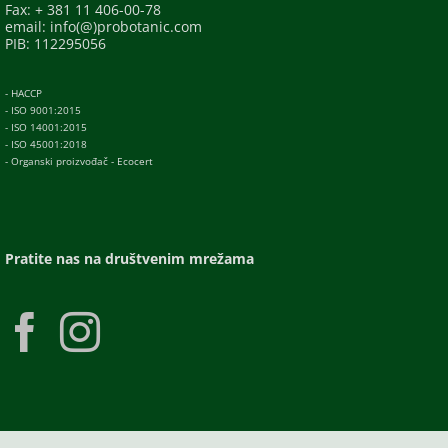
Fax: + 381 11 406-00-78
email: info(@)probotanic.com
PIB: 112295056
- HACCP
- ISO 9001:2015
- ISO 14001:2015
- ISO 45001:2018
- Organski proizvođač - Ecocert
Pratite nas na društvenim mrežama