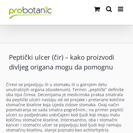
Skip
to
content
Peptički ulcer (čir) – kako proizvodi
divljeg origana mogu da pomognu
Čirevi se pojavljuju ili u stomaku ili u gornjem delu
unutrašnjih organa (duodenum). Termin „peptički“ definiše
oba tipa čireva.
Decenijama je medicinska praksa smatrala
da peptički ulceri nastaju od od prejake i preterane količine
stomačne kiseline koja izjeda zidove stomaka. Ovaj način
posmatranja se sada smatra pogrešnim.; na primer peptiči
ulceri su podjednako uobičajeni kod ljudi koji imaju malu
količinu stomačne kiseline. Interesantno, oba i stomačni
kancer i stomačni ulcer se pojavljuju kod ljudi koji nemaju
stomačnu kiselinu, stanje poznato kao achlorhydria.