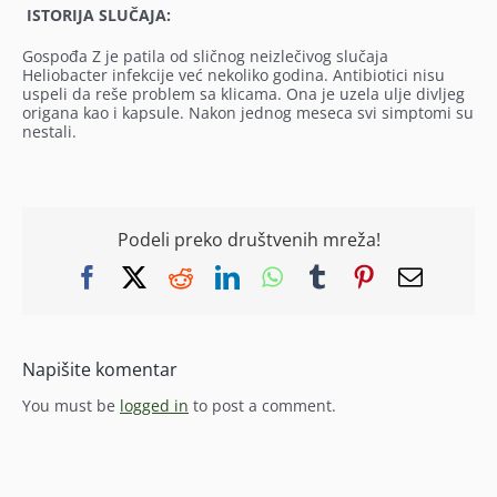
ISTORIJA SLUČAJA:
Gospođa Z je patila od sličnog neizlečivog slučaja
Heliobacter infekcije već nekoliko godina. Antibiotici nisu
uspeli da reše problem sa klicama. Ona je uzela ulje divljeg
origana kao i kapsule. Nakon jednog meseca svi simptomi su
nestali.
Podeli preko društvenih mreža!
Facebook
X
Reddit
LinkedIn
WhatsApp
Tumblr
Pinterest
Email
Napišite komentar
You must be
logged in
to post a comment.