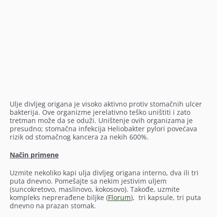
Ulje divljeg origana je visoko aktivno protiv stomačnih ulcer
bakterija. Ove organizme jerelativno teško uništiti i zato
tretman može da se oduži. Uništenje ovih organizama je
presudno; stomačna infekcija Heliobakter pylori povećava
rizik od stomačnog kancera za nekih 600%.
Način primene
Uzmite nekoliko kapi ulja divljeg origana interno, dva ili tri
puta dnevno. Pomešajte sa nekim jestivim uljem
(suncokretovo, maslinovo, kokosovo). Takođe, uzmite
kompleks neprerađene biljke (
Florum
), tri kapsule, tri puta
dnevno na prazan stomak.