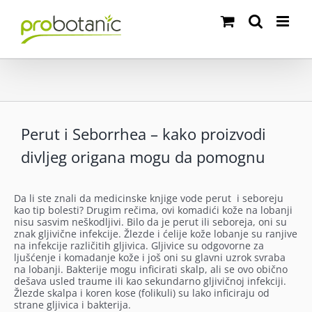
Skip
to
content
Perut i Seborrhea – kako proizvodi
divljeg origana mogu da pomognu
Da li ste znali da medicinske knjige vode perut i seboreju
kao tip bolesti? Drugim rečima, ovi komadići kože na lobanji
nisu sasvim neškodljivi.
Bilo da je perut ili seboreja, oni su
znak gljivične infekcije. Žlezde i ćelije kože lobanje su ranjive
na infekcije različitih gljivica. Gljivice su odgovorne za
ljušćenje i komadanje kože i još oni su glavni uzrok svraba
na lobanji. Bakterije mogu inficirati skalp, ali se ovo obično
dešava usled traume ili kao sekundarno gljivičnoj infekciji.
Žlezde skalpa i koren kose (folikuli) su lako inficiraju od
strane gljivica i bakterija.