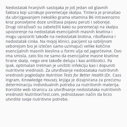
Nedostatak hranjivih sastojaka je još jedan od glavnih
faktora koji uzrokuje poremećaje skalpa. Tintera je pronašao
da ubrizgavanjem nekoliko grama vitamina B6 intravenozno
kroz ponovljene doze uništava pojavu peruti i seboreje.
Drugi istraživači su zabeležili kako su poremećaji na skalpu
upozorenje na nedostatak esencijalnih masnih kiselina i
mogu upozoriti takođe na nedostatak biotina, riboflavina i
nedostatak cinka. Na mojoj klinici, pacijent sa ozbiljnom
seborejom bio je izlečen samo uzimajući velike količine
esencijalnih masnih kieslina u formi ulja od jagorčevine. Ovo
ima smisla, zato što ne samo da esencijalne masne kiseline
hrane skalp, nego one takođe deluju i kao antibiotici. Pa
ipak, optimalan tretman je uništiti infekciju kao i dopuniti
nutritivne vrednosti. Za utvrđivanje nedostataka nutritivnih
vrednosti pogledajte
Nutrition Tests for Better Health
(Dr. Cass
Ingram, Knowledge House), knjiga je dizajnirana za preciznu
determinaciju individualnih potreba za nutritivnih materija.
Koristite web stranicu za utvrđivanje nedostataka nutritivnih
vrednosti NutritionTest.com, jednostavan način da brzo
utvrdite svoje nutritivne potrebe.