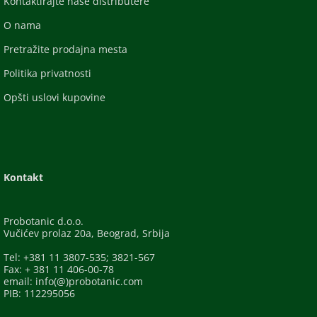
Kontaktirajte naše distributere
O nama
Pretražite prodajna mesta
Politika privatnosti
Opšti uslovi kupovine
Kontakt
Probotanic d.o.o.
Vučićev prolaz 20a, Beograd, Srbija
Tel: +381 11 3807-535; 3821-567
Fax: + 381 11 406-00-78
email: info(@)probotanic.com
PIB: 112295056