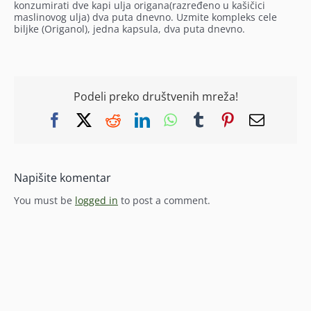
konzumirati dve kapi ulja origana(razređeno u kašičici
maslinovog ulja) dva puta dnevno. Uzmite kompleks cele
biljke (Origanol), jedna kapsula, dva puta dnevno.
Podeli preko društvenih mreža!
Facebook
X
Reddit
LinkedIn
WhatsApp
Tumblr
Pinterest
Email
Napišite komentar
You must be
logged in
to post a comment.