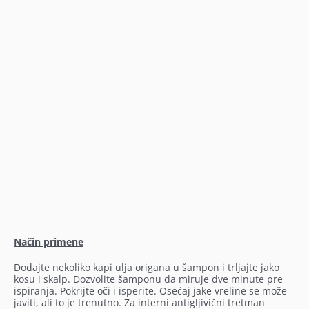
Način primene
Dodajte nekoliko kapi ulja origana u šampon i trljajte jako
kosu i skalp. Dozvolite šamponu da miruje dve minute pre
ispiranja. Pokrijte oči i isperite. Osećaj jake vreline se može
javiti, ali to je trenutno. Za interni antigljivični tretman