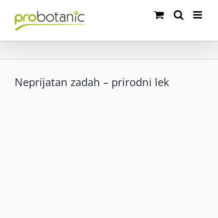
Skip
to
content
Neprijatan zadah – prirodni lek