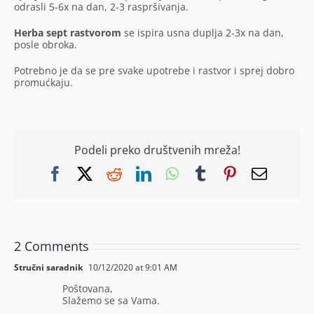
odrasli 5-6x na dan, 2-3 raspršivanja.
Herba sept rastvorom
se ispira usna duplja 2-3x na dan,
posle obroka.
Potrebno je da se pre svake upotrebe i rastvor i sprej dobro
promućkaju.
Podeli preko društvenih mreža!
Facebook
X
Reddit
LinkedIn
WhatsApp
Tumblr
Pinterest
Email
2 Comments
Stručni saradnik
10/12/2020 at 9:01 AM
Poštovana,
Slažemo se sa Vama.