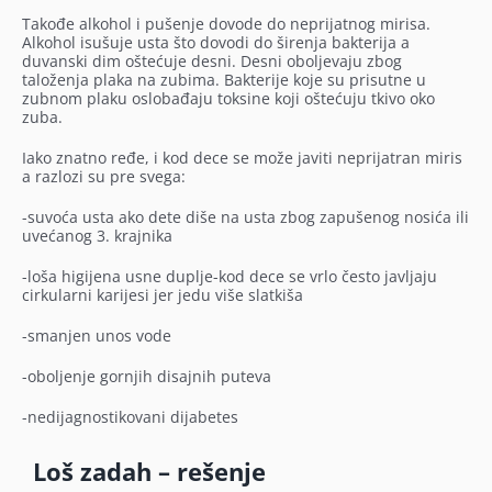
Takođe alkohol i pušenje dovode do neprijatnog mirisa.
Alkohol isušuje usta što dovodi do širenja bakterija a
duvanski dim oštećuje desni. Desni oboljevaju zbog
taloženja plaka na zubima. Bakterije koje su prisutne u
zubnom plaku oslobađaju toksine koji oštećuju tkivo oko
zuba.
Iako znatno ređe, i kod dece se može javiti neprijatran miris
a razlozi su pre svega:
-suvoća usta ako dete diše na usta zbog zapušenog nosića ili
uvećanog 3. krajnika
-loša higijena usne duplje-kod dece se vrlo često javljaju
cirkularni karijesi jer jedu više slatkiša
-smanjen unos vode
-oboljenje gornjih disajnih puteva
-nedijagnostikovani dijabetes
Loš zadah – rešenje