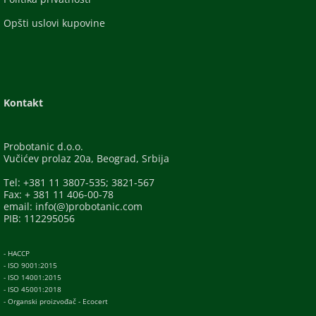
Opšti uslovi kupovine
Kontakt
Probotanic d.o.o.
Vučićev prolaz 20a, Beograd, Srbija
Tel: +381 11 3807-535; 3821-567
Fax: + 381 11 406-00-78
email: info(@)probotanic.com
PIB: 112295056
- HACCP
- ISO 9001:2015
- ISO 14001:2015
- ISO 45001:2018
- Organski proizvođač - Ecocert