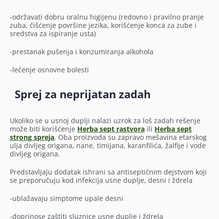
-održavati dobru oralnu higijenu (redovno i pravilno pranje
zuba, čišćenje površine jezika, korišćenje konca za zube i
sredstva za ispiranje usta)
-prestanak pušenja i konzumiranja alkohola
-lečenje osnovne bolesti
Sprej za neprijatan zadah
Ukoliko se u usnoj duplji nalazi uzrok za loš zadah rešenje
može biti korišćenje
Herba sept rastvora
ili
Herba sept
strong spreja
. Oba proizvoda su zapravo mešavina etarskog
ulja divljeg origana, nane, timijana, karanfilića, žalfije i vode
divljeg origana.
Predstavljaju dodatak ishrani sa antiseptičnim dejstvom koji
se preporučuju kod infekcija usne duplje, desni i ždrela
-ublažavaju simptome upale desni
-doprinose zaštiti sluznice usne duplje i ždrela