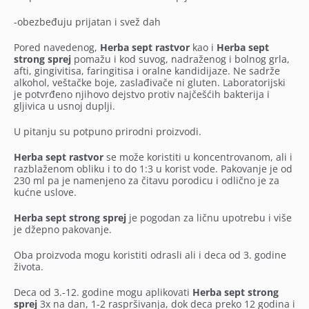
-obezbeđuju prijatan i svež dah
Pored navedenog,
Herba sept rastvor
kao i
Herba sept
strong sprej
pomažu i kod suvog, nadraženog i bolnog grla,
afti, gingivitisa, faringitisa i oralne kandidijaze. Ne sadrže
alkohol, veštačke boje, zaslađivače ni gluten. Laboratorijski
je potvrđeno njihovo dejstvo protiv najčešćih bakterija i
gljivica u usnoj duplji.
U pitanju su potpuno prirodni proizvodi.
Herba sept rastvor
se može koristiti u koncentrovanom, ali i
razblaženom obliku i to do 1:3 u korist vode. Pakovanje je od
230 ml pa je namenjeno za čitavu porodicu i odlično je za
kućne uslove.
Herba sept strong sprej
je pogodan za ličnu upotrebu i više
je džepno pakovanje.
Oba proizvoda mogu koristiti odrasli ali i deca od 3. godine
života.
Deca od 3.-12. godine mogu aplikovati
Herba sept strong
sprej
3x na dan, 1-2 raspršivanja, dok deca preko 12 godina i