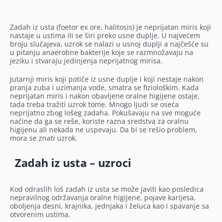
Zadah iz usta (foetor ex ore, halitosis) je neprijatan miris koji
nastaje u ustima ili se širi preko usne duplje. U najvećem
broju slučajeva, uzrok se nalazi u usnoj duplji a najčešće su
u pitanju anaerobne bakterije koje se razmnožavaju na
jeziku i stvaraju jedinjenja neprijatnog mirisa.
Jutarnji miris koji potiče iz usne duplje i koji nestaje nakon
pranja zuba i uzimanja vode, smatra se fiziološkim. Kada
neprijatan miris i nakon obavljene oralne higijene ostaje,
tada treba tražiti uzrok tome. Mnogo ljudi se oseća
neprijatno zbog lošeg zadaha. Pokušavaju na sve moguće
načine da ga se reše, koriste razna sredstva za oralnu
higijenu ali nekada ne uspevaju. Da bi se rešio problem,
mora se znati uzrok.
Zadah iz usta – uzroci
Kod odraslih loš zadah iz usta se može javiti kao posledica
nepravilnog održavanja oralne higijene, pojave karijesa,
oboljenja desni, krajnika, jednjaka i želuca kao i spavanje sa
otvorenim ustima.