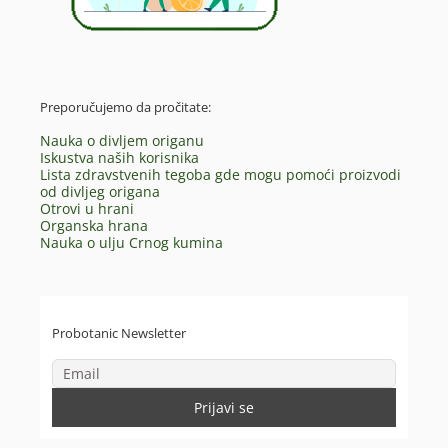
Preporučujemo da pročitate:
Nauka o divljem origanu
Iskustva naših korisnika
Lista zdravstvenih tegoba gde mogu pomoći proizvodi
od divljeg origana
Otrovi u hrani
Organska hrana
Nauka o ulju Crnog kumina
Probotanic Newsletter