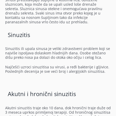
sluznicom, koja može da se upali usled loše drenaže
sekreta. Sluznica sinusa otekne i onemogućava pravilnu
drenažu sekreta. Svaki sinus ima otvor preko kojeg je u
kontaktu sa nosnom šupljinom tako da infekcije
paranazalnih sinusa vrlo često idu uz prehladu.
Sinuzitis
Sinuzitis ili upala sinusa je veliki zdravstveni problem koji se
najviše ispoljava dolaskom hladnijih dana. Osobe otežano
dišu preko nosa pa dolazi do otoka oko očiju i celog lica.
Najčešći uzroci sinuzitisa su virusi, a ređi bakterije i gljivice.
Poslednjih decenija je sve veći broj i alergijskih sinuzitisa.
Akutni i hronični sinuzitis
Akutni sinuzitis traje oko 10 dana, dok hronični traje duže od
3 meseca uprkos primljenoj terapiji. Od hroničnog sinuzitisa