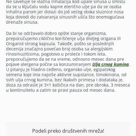
Ne savetuje se vlažna inhalacija kod upale sinusa u smislu
da se u ključalu vodu kapne eterično ulje pa da se osoba
inhalira parom jer dolazi do još većeg otoka sluznice nosa
koja dovodi do zatvaranja sinusnih ušća što onemogućava
drenaže sinusa.
Da bi se održavalo dobro opšte stanje organizma,
preporučujemo ciklično korišćenje ulja divljeg origana ili
Origanol strong kapsula. Takođe, pošto se poslednjih
decenija značajno povećao broj osoba sa alergijskim
rinosinuzitisima, pogotovo u proleće i tokom leta,
preporučujemo da se na vreme, odnosno mesec dana pre
pojave alergena počne sa konzumiranjem
Ulja crnog kumina
.
U pitanju je hladno ceđeno, organsko ulje, egipatskog
semena koje ima najviše aktivne supstance, timokinona, od
svih ulja crnog kumina, bez ikakvih primesa i dodataka je,
doza za odrasle je 3×1 kašičica na dan, pre obroka, 3 meseca
u kontinuitetu a zatim se pravi pauza od mesec dana.
Podeli preko društvenih mreža!