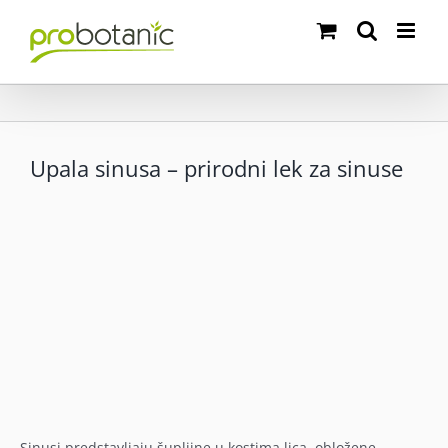
Skip
to
content
Upala sinusa – prirodni lek za sinuse
Sinusi predstavljaju šupljine u kostima lica, obložene