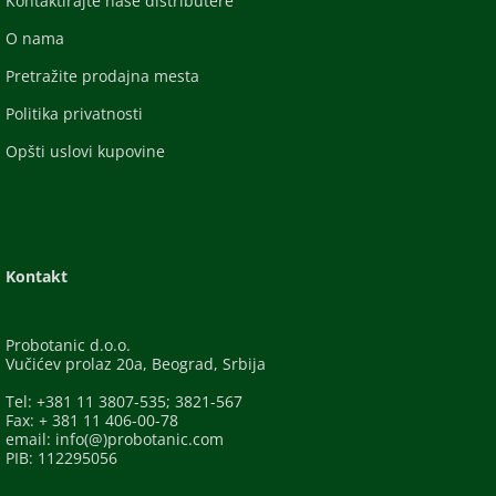
Kontaktirajte naše distributere
O nama
Pretražite prodajna mesta
Politika privatnosti
Opšti uslovi kupovine
Kontakt
Probotanic d.o.o.
Vučićev prolaz 20a, Beograd, Srbija
Tel: +381 11 3807-535; 3821-567
Fax: + 381 11 406-00-78
email: info(@)probotanic.com
PIB: 112295056