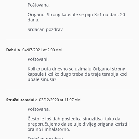
Poštovana,
Origanol Strong kapsule se piju 3×1 na dan, 20
dana.
Srdačan pozdrav
Dobrila
04/07/2021 at 2:00 AM
Poštovani,
Koliko puta dnevno se uzimaju Origanol strong
kapsule i koliko dugo treba da traje terapija kod
upale sinusa?
Stručni saradnik
03/12/2020 at 11:07 AM
Poštovana,
Često je loš dah posledica sinuzitisa, tako da
preporučujemo da se ulje divljeg origana koristi i
oralno i inhalatorno.
Srdačan pozdrav