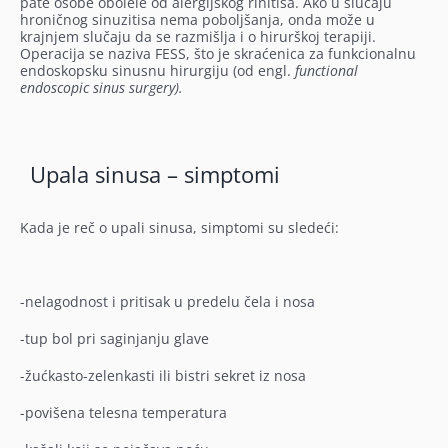
pate osobe obolele od alergijskog rinitisa. Ako u slučaju
hroničnog sinuzitisa nema poboljšanja, onda može u
krajnjem slučaju da se razmišlja i o hirurškoj terapiji.
Operacija se naziva FESS, što je skraćenica za funkcionalnu
endoskopsku sinusnu hirurgiju (od engl.
functional
endoscopic sinus surgery).
Upala sinusa – simptomi
Kada je reč o upali sinusa, simptomi su sledeći:
-nelagodnost i pritisak u predelu čela i nosa
-tup bol pri saginjanju glave
-žućkasto-zelenkasti ili bistri sekret iz nosa
-povišena telesna temperatura