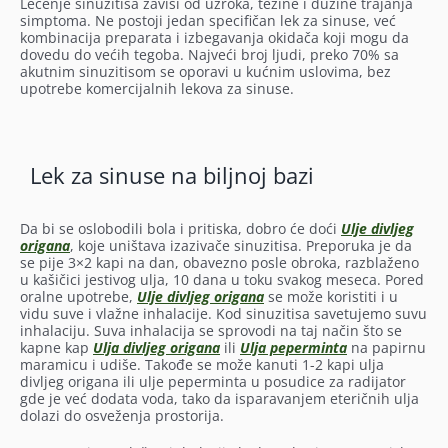
Lečenje sinuzitisa zavisi od uzroka, težine i dužine trajanja
simptoma. Ne postoji jedan specifičan lek za sinuse, već
kombinacija preparata i izbegavanja okidača koji mogu da
dovedu do većih tegoba. Najveći broj ljudi, preko 70% sa
akutnim sinuzitisom se oporavi u kućnim uslovima, bez
upotrebe komercijalnih lekova za sinuse.
Lek za sinuse na biljnoj bazi
Da bi se oslobodili bola i pritiska, dobro će doći
Ulje divljeg
origana
, koje uništava izazivače sinuzitisa. Preporuka je da
se pije 3×2 kapi na dan, obavezno posle obroka, razblaženo
u kašičici jestivog ulja, 10 dana u toku svakog meseca. Pored
oralne upotrebe,
Ulje divljeg origana
se može koristiti i u
vidu suve i vlažne inhalacije. Kod sinuzitisa savetujemo suvu
inhalaciju. Suva inhalacija se sprovodi na taj način što se
kapne kap
Ulja divljeg origana
ili
Ulja peperminta
na papirnu
maramicu i udiše. Takođe se može kanuti 1-2 kapi ulja
divljeg origana ili ulje peperminta u posudice za radijator
gde je već dodata voda, tako da isparavanjem eteričnih ulja
dolazi do osveženja prostorija.