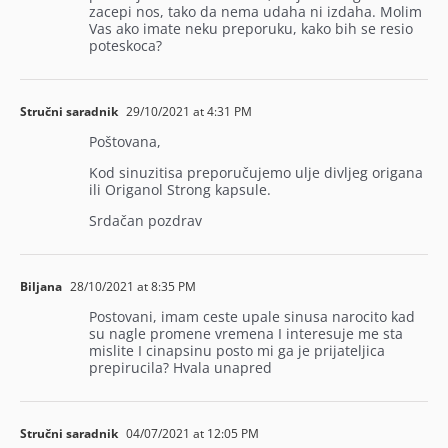
zacepi nos, tako da nema udaha ni izdaha. Molim
Vas ako imate neku preporuku, kako bih se resio
poteskoca?
Stručni saradnik
29/10/2021 at 4:31 PM
Poštovana,
Kod sinuzitisa preporučujemo ulje divljeg origana
ili Origanol Strong kapsule.
Srdačan pozdrav
Biljana
28/10/2021 at 8:35 PM
Postovani, imam ceste upale sinusa narocito kad
su nagle promene vremena I interesuje me sta
mislite I cinapsinu posto mi ga je prijateljica
prepirucila? Hvala unapred
Stručni saradnik
04/07/2021 at 12:05 PM