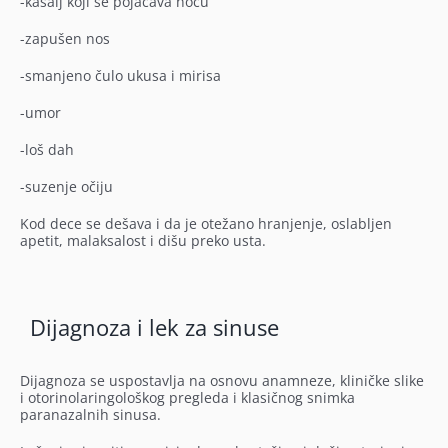
-kašalj koji se pojačava noću
-zapušen nos
-smanjeno čulo ukusa i mirisa
-umor
-loš dah
-suzenje očiju
Kod dece se dešava i da je otežano hranjenje, oslabljen
apetit, malaksalost i dišu preko usta.
Dijagnoza i lek za sinuse
Dijagnoza se uspostavlja na osnovu anamneze, kliničke slike
i otorinolaringološkog pregleda i klasičnog snimka
paranazalnih sinusa.