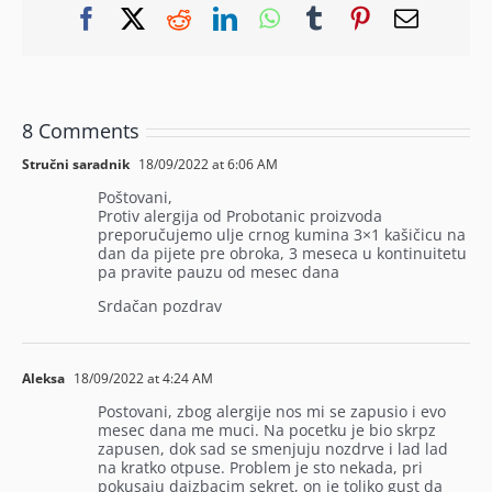
Facebook
X
Reddit
LinkedIn
WhatsApp
Tumblr
Pinterest
Email
8 Comments
Stručni saradnik
18/09/2022 at 6:06 AM
Poštovani,
Protiv alergija od Probotanic proizvoda
preporučujemo ulje crnog kumina 3×1 kašičicu na
dan da pijete pre obroka, 3 meseca u kontinuitetu
pa pravite pauzu od mesec dana
Srdačan pozdrav
Aleksa
18/09/2022 at 4:24 AM
Postovani, zbog alergije nos mi se zapusio i evo
mesec dana me muci. Na pocetku je bio skrpz
zapusen, dok sad se smenjuju nozdrve i lad lad
na kratko otpuse. Problem je sto nekada, pri
pokusaju daizbacim sekret, on je toliko gust da