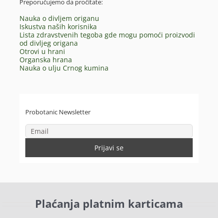
Preporučujemo da pročitate:
Nauka o divljem origanu
Iskustva naših korisnika
Lista zdravstvenih tegoba gde mogu pomoći proizvodi
od divljeg origana
Otrovi u hrani
Organska hrana
Nauka o ulju Crnog kumina
Probotanic Newsletter
Plaćanja platnim karticama