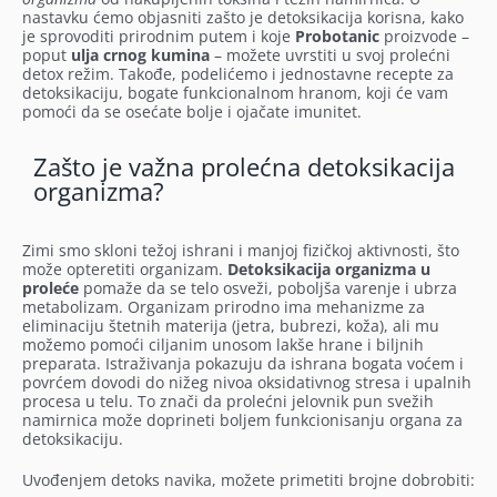
nastavku ćemo objasniti zašto je detoksikacija korisna, kako
je sprovoditi prirodnim putem i koje
Probotanic
proizvode –
poput
ulja crnog kumina
– možete uvrstiti u svoj prolećni
detox režim. Takođe, podelićemo i jednostavne recepte za
detoksikaciju, bogate funkcionalnom hranom, koji će vam
pomoći da se osećate bolje i ojačate imunitet.
Zašto je važna prolećna detoksikacija
organizma?
Zimi smo skloni težoj ishrani i manjoj fizičkoj aktivnosti, što
može opteretiti organizam.
Detoksikacija organizma u
proleće
pomaže da se telo osveži, poboljša varenje i ubrza
metabolizam. Organizam prirodno ima mehanizme za
eliminaciju štetnih materija (jetra, bubrezi, koža), ali mu
možemo pomoći ciljanim unosom lakše hrane i biljnih
preparata. Istraživanja pokazuju da ishrana bogata voćem i
povrćem dovodi do nižeg nivoa oksidativnog stresa i upalnih
procesa u telu. To znači da prolećni jelovnik pun svežih
namirnica može doprineti boljem funkcionisanju organa za
detoksikaciju.
Uvođenjem detoks navika, možete primetiti brojne dobrobiti: