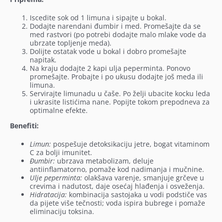
Iscedite sok od 1 limuna i sipajte u bokal.
Dodajte narendani đumbir i med. Promešajte da se
med rastvori (po potrebi dodajte malo mlake vode da
ubrzate topljenje meda).
Dolijte ostatak vode u bokal i dobro promešajte
napitak.
Na kraju dodajte 2 kapi ulja peperminta. Ponovo
promešajte. Probajte i po ukusu dodajte još meda ili
limuna.
Servirajte limunadu u čaše. Po želji ubacite kocku leda
i ukrasite listićima nane. Popijte tokom prepodneva za
optimalne efekte.
Benefiti:
Limun:
pospešuje detoksikaciju jetre, bogat vitaminom
C za bolji imunitet.
Đumbir:
ubrzava metabolizam, deluje
antiinflamatorno, pomaže kod nadimanja i mučnine.
Ulje peperminta:
olakšava varenje, smanjuje grčeve u
crevima i nadutost, daje osećaj hlađenja i osveženja.
Hidratacija:
kombinacija sastojaka u vodi podstiče vas
da pijete više tečnosti; voda ispira bubrege i pomaže
eliminaciju toksina.