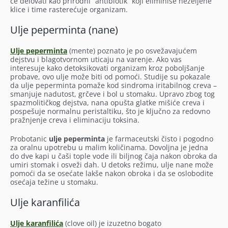
će delovati kao prirodni “antibiotik” koji eliminiše neželjene
klice i time rasterećuje organizam.
Ulje peperminta (nane)
Ulje peperminta
(mente) poznato je po osvežavajućem
dejstvu i blagotvornom uticaju na varenje. Ako vas
interesuje kako detoksikovati organizam kroz poboljšanje
probave, ovo ulje može biti od pomoći. Studije su pokazale
da ulje peperminta pomaže kod sindroma iritabilnog creva –
smanjuje nadutost, grčeve i bol u stomaku. Upravo zbog tog
spazmolitičkog dejstva, nana opušta glatke mišiće creva i
pospešuje normalnu peristaltiku, što je ključno za redovno
pražnjenje creva i eliminaciju toksina.
Probotanic
ulje peperminta
je farmaceutski čisto i pogodno
za oralnu upotrebu u malim količinama. Dovoljna je jedna
do dve kapi u čaši tople vode ili biljnog čaja nakon obroka da
umiri stomak i osveži dah. U detoks režimu, ulje nane može
pomoći da se osećate lakše nakon obroka i da se oslobodite
osećaja težine u stomaku.
Ulje karanfilića
Ulje karanfilića
(clove oil) je izuzetno bogato