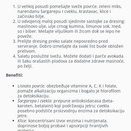
U velikoj posudi pomešajte sveže povrće: zeleni miks,
narendanu šargarepu i cveklu, krastavac, klice i
začinsko bilje.
U odvojenoj maloj posudi sjedinite sastojke za dresing:
maslinovo ulje, ulje crnog kumina, limunov sok, med,
so i biber. Mešajte viljuškom ili žicom dok se lepo ne
poveže.
Prelijte dresing preko salate neposredno pred
serviranje. Dobro izmešajte da svaki list bude obložen
prelivom.
Salatu poslužite svežu. Možete dodati i parče avokada
ili šaku orašastih plodova za dodatne zdrave masnoće,
po želji.
Benefiti:
Lisnato povrće:
obezbeđuje vitamine A, C, K i folate,
pomaže alkalizaciju organizma i bogato je hlorofilom
za detoksikaciju.
Šargarepa i cvekla:
prepune antioksidanasa (beta-
karoten, betalaini) koji podržavaju jetru; cvekla
posebno podstiče proizvodnju enzima za detoksikaciju
jetre.
Klice:
koncentrisani izvor enzima i nutrijenata,
doprinose boljoj probavi i apsorpciji hranljivih
materija.