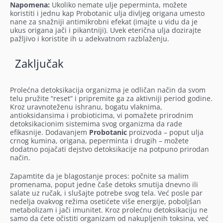
Napomena:
Ukoliko nemate ulje peperminta, možete
koristiti i jednu kap Probotanic ulja divljeg origana umesto
nane za snažniji antimikrobni efekat (imajte u vidu da je
ukus origana jači i pikantniji). Uvek eterična ulja dozirajte
pažljivo i koristite ih u adekvatnom razblaženju.
Zaključak
Prolećna detoksikacija organizma je odličan način da svom
telu pružite “reset” i pripremite ga za aktivniji period godine.
Kroz uravnoteženu ishranu, bogatu vlaknima,
antioksidansima i probioticima, vi pomažete prirodnim
detoksikacionim sistemima svog organizma da rade
efikasnije. Dodavanjem
Probotanic
proizvoda – poput ulja
crnog kumina, origana, peperminta i drugih – možete
dodatno pojačati dejstvo detoksikacije na potpuno prirodan
način.
Zapamtite da je blagostanje proces: počnite sa malim
promenama, poput jedne čaše detoks smutija dnevno ili
salate uz ručak, i slušajte potrebe svog tela. Već posle par
nedelja ovakvog režima osetićete više energije, poboljšan
metabolizam i jači imunitet. Kroz prolećnu detoksikaciju ne
samo da ćete očistiti organizam od nakupljenih toksina, već