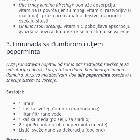
Ulje crnog kumina (dresing):
pomaže apsorpciju
vitamina iz povrća (jer su mnogi vitamini rastvorljivi u
mastima) i pruža protivupalno dejstvo; doprinosi
osećaju sitosti.
Limunov sok (dresing):
vitamin C poboljšava apsorpciju
gvožđa iz povrća; limunska kiselina stimuliše varenje.
3. Limunada sa đumbirom i uljem
peperminta
Ovaj jednostavan napitak od samo par sastojaka savršen je za
hidrataciju i detoksikaciju tokom dana. Kombinacija limuna i
đumbira ubrzava metabolizam, dok
ulje peperminta
osvežava i
smiruje sistem za varenje.
Sastojci:
1 limun
1 kašika svežeg đumbira (narendanog)
1 litar filtrirane vode
1 kašika meda (po želji, za sladilo)
2 kapi Probotanic ulja peperminta (mente)
Listići sveže nane za dekoraciju (opciono)
Priprema: