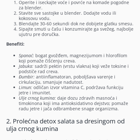
Operite i iseckajte voće i povrće na komade pogodne
za blender.
Stavite sve sastojke u blender. Dodajte vodu ili
kokosovu vodu.
Blendajte 30-60 sekundi dok ne dobijete glatku smesu.
Sipajte smuti u čašu i konzumirajte ga svežeg, najbolje
ujutru pre doručka.
Benefiti:
Spanać:
bogat gvožđem, magnezijumom i hlorofilom
koji pomaže čišćenju creva.
Jabuka:
sadrži pektin (vrstu vlakna) koji veže toksine i
podstiče rad creva.
Đumbir:
antiinflamatoran, poboljšava varenje i
cirkulaciju, smanjuje nadutost.
Limun:
odličan izvor vitamina C, podržava funkciju
jetre i imunitet.
Ulje crnog kumina:
daje dozu zdravih masnoća i
timokinona koji ima antioksidativno dejstvo; pomaže
radu jetre i jača odbrambene snage organizma.
2. Prolećna detox salata sa dresingom od
ulja crnog kumina