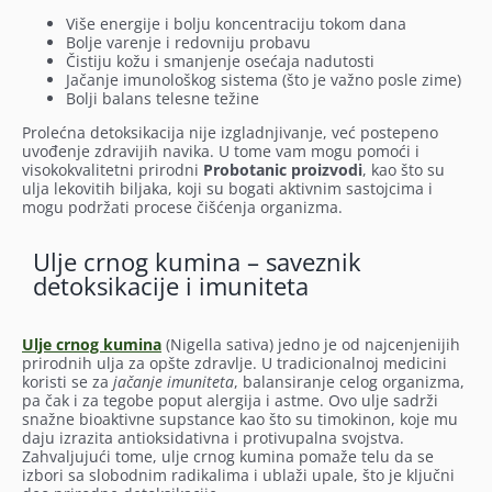
Više energije i bolju koncentraciju tokom dana
Bolje varenje i redovniju probavu
Čistiju kožu i smanjenje osećaja nadutosti
Jačanje imunološkog sistema (što je važno posle zime)
Bolji balans telesne težine
Prolećna detoksikacija nije izgladnjivanje, već postepeno
uvođenje zdravijih navika. U tome vam mogu pomoći i
visokokvalitetni prirodni
Probotanic proizvodi
, kao što su
ulja lekovitih biljaka, koji su bogati aktivnim sastojcima i
mogu podržati procese čišćenja organizma.
Ulje crnog kumina – saveznik
detoksikacije i imuniteta
Ulje crnog kumina
(Nigella sativa) jedno je od najcenjenijih
prirodnih ulja za opšte zdravlje. U tradicionalnoj medicini
koristi se za
jačanje imuniteta
, balansiranje celog organizma,
pa čak i za tegobe poput alergija i astme. Ovo ulje sadrži
snažne bioaktivne supstance kao što su timokinon, koje mu
daju izrazita antioksidativna i protivupalna svojstva.
Zahvaljujući tome, ulje crnog kumina pomaže telu da se
izbori sa slobodnim radikalima i ublaži upale, što je ključni