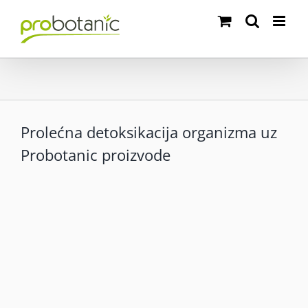
Skip
to
content
Prolećna detoksikacija organizma uz
Probotanic proizvode