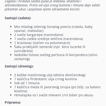
Lagana i hrskava salata puna je vlakana, vitamina i
antioksidanasa. Preliv od ulja crnog kumina i limuna daje salati
pikantan ukus i pojačava njene zdravstvene koristi.
Sastojci (salata):
Mix mladog zelenog lisnatog povrća (rukola, baby
spanać, matovilac)
2 sveže šargarepe (narendane)
1 sveža cvekla srednje veličine (narendana)
1 krastavac (isečen na polumesece)
Šaka proklijalih semenki (npr. klice lucerke ili
suncokreta)
Nekoliko listova svežeg peršuna ili korijandera (sitno
seckanog)
Sastojci (dresing):
2 kašike maslinovog ulja (ekstra devičanskog)
1 kašičica Probotanic ulja crnog kumina
Sok od 1 limuna
1 kašičica meda ili javorovog sirupa (po želji, za balans
kiseline)
Himalajska so i sveže mleveni crni biber po ukusu
Priprema: