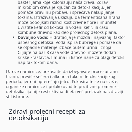
bakterijama koje kolonizuju naša creva. Zdrav
mikrobiom creva je ključan za detoksikaciju, jer
pomaže pravilnu probavu i sprečava nakupljanje
toksina. Istraživanja ukazuju da fermentisana hrana
može poboljšati raznolikost crevne flore i imunitet.
Uvrstite kefir od kokosa ili vodeni kefir, ili čašu
kombuhe dnevno kao deo prolećnog detoks plana.
Dovoljno vode:
Hidratacija je možda i najvažniji faktor
uspešnog detoksa. Voda ispira bubrege i pomaže da
se otpadne materije izbace putem urina i znoja.
Ciljajte na bar 8 čaša vode dnevno; možete dodati
kriške krastavca, limuna ili listiće nane za blagi detoks
napitak tokom dana.
Uz ove namirnice, pokušajte da izbegavate procesuiranu
hranu, previše šećera i alkohola tokom detoksikacijskog
perioda, jer oni opterećuju jetru. Fokusirajte se na sveže,
organske namirnice i polako uvodite pozitivne promene –
detoksikacija nije restriktivna dijeta već prelazak na zdraviji
stil ishrane.
Zdravi prolećni recepti za
detoksikaciju