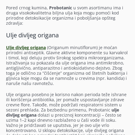
Pored crnog kumina,
Probotanic
u svom asortimanu ima i
druga visokokvalitetna biljna ulja koja mogu pomoći kod
prirodne detoksikacije organizma i poboljšanja opšteg
zdravlja:
Ulje divljeg origana
Ulje divljeg origana
(Origanum minutiflorum) je moćan
prirodni antiseptik. Glavne aktivne komponente su karvakrol
i timol, koji deluju protiv širokog spektra mikroorganizama.
Istraživanja su pokazala da ulje origana ima antimikrobno,
antigljivično, antiparazitno i antioksidativno dejstvo. Zbog
toga je odlično za “čišćenje” organizma od štetnih bakterija i
gljivica koje mogu da se namnože u crevima (npr. kandida) i
naruše našu ravnotežu.
Ulje origana posebno je korisno nakon perioda teže ishrane
ili korišćenja antibiotika, jer pomaže uspostavljanje zdrave
crevne flore. Takođe, može podržati respiratorni sistem u
sezoni prehlada. Za bezbednu primenu, Probotanic
ulje
divljeg origana
dolazi u preciznoj koncentraciji – često se
uzima 1–2 kapi dnevno razblaženo u čaši vode ili soku.
Važno je pridržavati se uputstva, jer je ovo ulje vrlo
koncentrovano. U sklopu detoksikacije, ulje divljeg origana