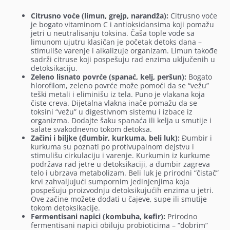
Citrusno voće (limun, grejp, narandža):
Citrusno voće
je bogato vitaminom C i antioksidansima koji pomažu
jetri u neutralisanju toksina. Čaša tople vode sa
limunom ujutru klasičan je početak detoks dana –
stimuliše varenje i alkalizuje organizam. Limun takođe
sadrži citruse koji pospešuju rad enzima uključenih u
detoksikaciju.
Zeleno lisnato povrće (spanać, kelj, peršun):
Bogato
hlorofilom, zeleno povrće može pomoći da se “vežu”
teški metali i eliminišu iz tela. Puno je vlakana koja
čiste creva. Dijetalna vlakna inače pomažu da se
toksini “vežu” u digestivnom sistemu i izbace iz
organizma. Dodajte šaku spanaća ili kelja u smutije i
salate svakodnevno tokom detoksa.
Začini i biljke (đumbir, kurkuma, beli luk):
Đumbir i
kurkuma su poznati po protivupalnom dejstvu i
stimulišu cirkulaciju i varenje. Kurkumin iz kurkume
podržava rad jetre u detoksikaciji, a đumbir zagreva
telo i ubrzava metabolizam. Beli luk je prirodni “čistač”
krvi zahvaljujući sumpornim jedinjenjima koja
pospešuju proizvodnju detoksikujućih enzima u jetri.
Ove začine možete dodati u čajeve, supe ili smutije
tokom detoksikacije.
Fermentisani napici (kombuha, kefir):
Prirodno
fermentisani napici obiluju probioticima – “dobrim”