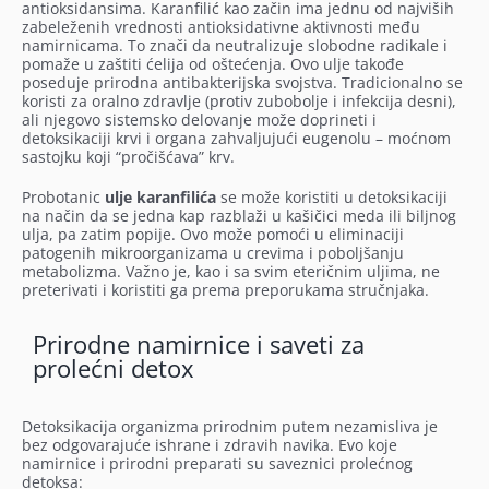
antioksidansima. Karanfilić kao začin ima jednu od najviših
zabeleženih vrednosti antioksidativne aktivnosti među
namirnicama. To znači da neutralizuje slobodne radikale i
pomaže u zaštiti ćelija od oštećenja. Ovo ulje takođe
poseduje prirodna antibakterijska svojstva. Tradicionalno se
koristi za oralno zdravlje (protiv zubobolje i infekcija desni),
ali njegovo sistemsko delovanje može doprineti i
detoksikaciji krvi i organa zahvaljujući eugenolu – moćnom
sastojku koji “pročišćava” krv.
Probotanic
ulje karanfilića
se može koristiti u detoksikaciji
na način da se jedna kap razblaži u kašičici meda ili biljnog
ulja, pa zatim popije. Ovo može pomoći u eliminaciji
patogenih mikroorganizama u crevima i poboljšanju
metabolizma. Važno je, kao i sa svim eteričnim uljima, ne
preterivati i koristiti ga prema preporukama stručnjaka.
Prirodne namirnice i saveti za
prolećni detox
Detoksikacija organizma prirodnim putem nezamisliva je
bez odgovarajuće ishrane i zdravih navika. Evo koje
namirnice i prirodni preparati su saveznici prolećnog
detoksa: