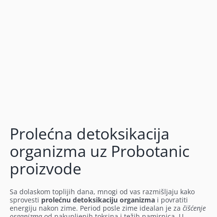
Prolećna detoksikacija
organizma uz Probotanic
proizvode
Sa dolaskom toplijih dana, mnogi od vas razmišljaju kako
sprovesti
prolećnu detoksikaciju organizma
i povratiti
energiju nakon zime. Period posle zime idealan je za
čišćenje
organizma
od nakupljenih toksina i težih namirnica. U