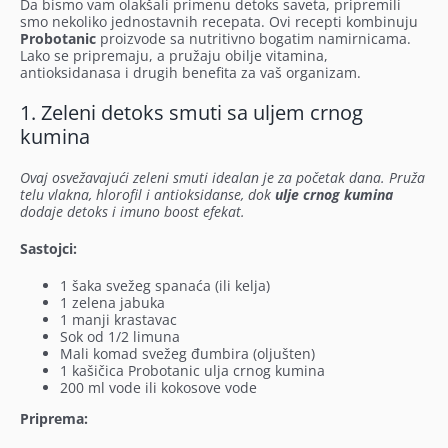
Da bismo vam olakšali primenu detoks saveta, pripremili
smo nekoliko jednostavnih recepata. Ovi recepti kombinuju
Probotanic
proizvode sa nutritivno bogatim namirnicama.
Lako se pripremaju, a pružaju obilje vitamina,
antioksidanasa i drugih benefita za vaš organizam.
1. Zeleni detoks smuti sa uljem crnog
kumina
Ovaj osvežavajući zeleni smuti idealan je za početak dana. Pruža
telu vlakna, hlorofil i antioksidanse, dok
ulje crnog kumina
dodaje detoks i imuno boost efekat.
Sastojci:
1 šaka svežeg spanaća (ili kelja)
1 zelena jabuka
1 manji krastavac
Sok od 1/2 limuna
Mali komad svežeg đumbira (oljušten)
1 kašičica Probotanic ulja crnog kumina
200 ml vode ili kokosove vode
Priprema: