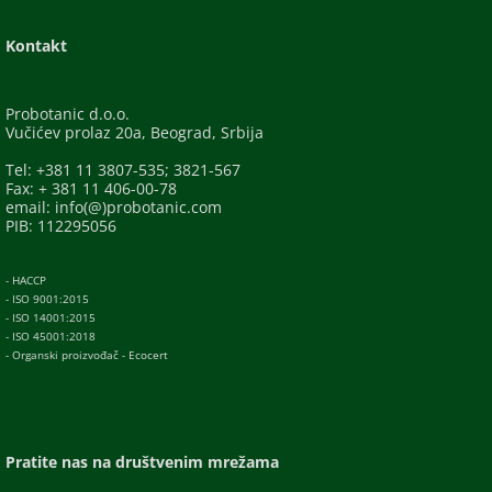
Kontakt
Probotanic d.o.o.
Vučićev prolaz 20a, Beograd, Srbija
Tel: +381 11 3807-535; 3821-567
Fax: + 381 11 406-00-78
email: info(@)probotanic.com
PIB: 112295056
- HACCP
- ISO 9001:2015
- ISO 14001:2015
- ISO 45001:2018
- Organski proizvođač - Ecocert
Pratite nas na društvenim mrežama