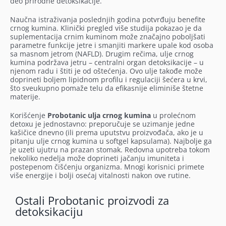
deo prirodne detoksikacije.
Naučna istraživanja poslednjih godina potvrđuju benefite
crnog kumina. Klinički pregled više studija pokazao je da
suplementacija crnim kuminom može značajno poboljšati
parametre funkcije jetre i smanjiti markere upale kod osoba
sa masnom jetrom (NAFLD). Drugim rečima, ulje crnog
kumina podržava jetru – centralni organ detoksikacije – u
njenom radu i štiti je od oštećenja. Ovo ulje takođe može
doprineti boljem lipidnom profilu i regulaciji šećera u krvi,
što sveukupno pomaže telu da efikasnije eliminiše štetne
materije.
Korišćenje
Probotanic ulja crnog kumina
u prolećnom
detoxu je jednostavno: preporučuje se uzimanje jedne
kašičice dnevno (ili prema uputstvu proizvođača, ako je u
pitanju ulje crnog kumina u softgel kapsulama). Najbolje ga
je uzeti ujutru na prazan stomak. Redovna upotreba tokom
nekoliko nedelja može doprineti jačanju imuniteta i
postepenom čišćenju organizma. Mnogi korisnici primete
više energije i bolji osećaj vitalnosti nakon ove rutine.
Ostali Probotanic proizvodi za
detoksikaciju