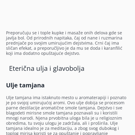
Preporučuju se i tople kupke i masaže onih delova gde se
javlja bol. Od prirodnih napitaka, čaj od nane i ruzmarina
prednjače po svojim umirujućim dejstvima. Crni čaj ima
sličan efekat, a preporučljivo je da mu se doda i karanfilić
koji ima dodatno opuštajuće dejstvo.
Eterična ulja i glavobolja
Ulje tamjana
Ulje tamjana ima istaknuto mesto u aromaterapiji i poznato
je po svojoj umirujućoj aromi. Ovo ulje dobija se procesom
parne destilacije aromatične smole tamjana. Dejstvo i sve
blagodeti mirisne smole tamjana poznavali su i koristili
mnogi narodi. Njena prvobitna uloga bila je u religioznim
obredima, tu svoju ulogu je zadržala, ali i proširila. Ulje
tamjana idealno je za meditaciju, a zbog svog dubokog i
toplog mirisa koristi se za opuštanje i popravljanje