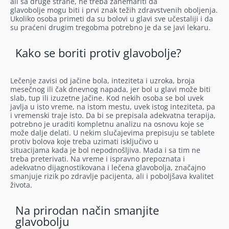
ali sa druge strane, ne treba zanemariti da
glavobolje mogu biti i prvi znak težih zdravstvenih oboljenja.
Ukoliko osoba primeti da su bolovi u glavi sve učestaliji i da
su praćeni drugim tregobma potrebno je da se javi lekaru.
Kako se boriti protiv glavobolje?
Lečenje zavisi od jačine bola, inteziteta i uzroka, broja
mesečnog ili čak dnevnog napada, jer bol u glavi može biti
slab, tup ili izuzetne jačine. Kod nekih osoba se bol uvek
javlja u isto vreme, na istom mestu, uvek istog inteziteta, pa
i vremenski traje isto. Da bi se prepisala adekvatna terapija,
potrebno je uraditi kompletnu analizu na osnovu koje se
može dalje delati. U nekim slučajevima prepisuju se tablete
protiv bolova koje treba uzimati isključivo u
situacijama kada je bol nepodnošljiva. Mada i sa tim ne
treba preterivati. Na vreme i ispravno prepoznata i
adekvatno dijagnostikovana i lečena glavobolja, značajno
smanjuje rizik po zdravlje pacijenta, ali i poboljšava kvalitet
života.
Na prirodan način smanjite
glavobolju