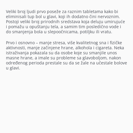
Veliki broj ljudi prvo poseže za raznim tabletama kako bi
eliminisali tup bol u glavi, koji ih dodatno čini nervoznim.
Postoji veliki broj prirodnih sredstava koja deluju umirujuće
i pomažu u opuštanju tela, a samim tim posledično vode i
do smanjenja bola u slepoočnicama, potiljku ili vratu.
Prvo i osnovno – manje stresa, više kvalitetnog sna i fizičke
aktivnosti, manje začinjene hrane, alkohola i cigareta. Neka
istraživanja pokazala su da osobe koje su smanjile unos
masne hrane, a imale su probleme sa glavoboljom, nakon
određenog perioda prestale su da se žale na učestale bolove
u glavi.