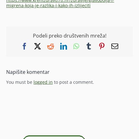
https://www.krenizdravo.rtl.hr/zdravlje/glavobolja-i-
migrena-koja-je-razlika-i-kako-ih-izlijeciti
Podeli preko društvenih mreža!
Facebook
X
Reddit
LinkedIn
WhatsApp
Tumblr
Pinterest
Email
Napišite komentar
You must be
logged in
to post a comment.