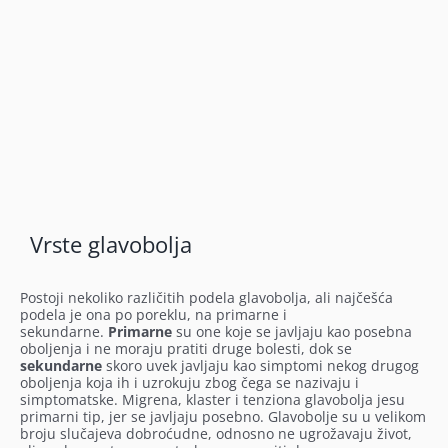
Vrste glavobolja
Postoji nekoliko različitih podela glavobolja, ali najčešća
podela je ona po poreklu, na primarne i
sekundarne.
Primarne
su one koje se javljaju kao posebna
oboljenja i ne moraju pratiti druge bolesti, dok se
sekundarne
skoro uvek javljaju kao simptomi nekog drugog
oboljenja koja ih i uzrokuju zbog čega se nazivaju i
simptomatske. Migrena, klaster i tenziona glavobolja jesu
primarni tip, jer se javljaju posebno. Glavobolje su u velikom
broju slučajeva dobroćudne, odnosno ne ugrožavaju život,