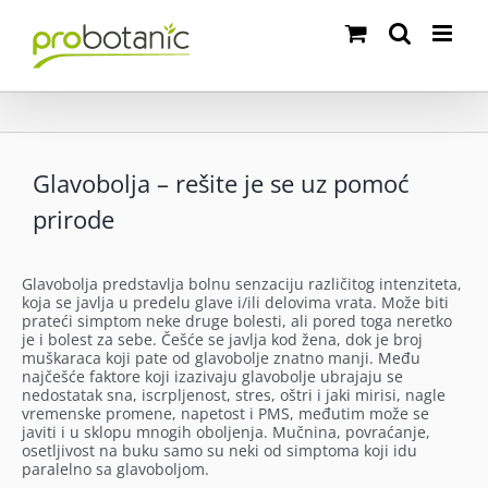
Skip
to
content
Glavobolja – rešite je se uz pomoć
prirode
Glavobolja predstavlja bolnu senzaciju različitog intenziteta,
koja se javlja u predelu glave i/ili delovima vrata. Može biti
prateći simptom neke druge bolesti, ali pored toga neretko
je i bolest za sebe. Češće se javlja kod žena, dok je broj
muškaraca koji pate od glavobolje znatno manji. Među
najčešće faktore koji izazivaju glavobolje ubrajaju se
nedostatak sna, iscrpljenost, stres, oštri i jaki mirisi, nagle
vremenske promene, napetost i PMS, međutim može se
javiti i u sklopu mnogih oboljenja. Mučnina, povraćanje,
osetljivost na buku samo su neki od simptoma koji idu
paralelno sa glavoboljom.