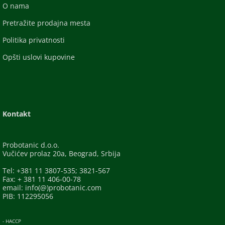
O nama
Pretražite prodajna mesta
Politika privatnosti
Opšti uslovi kupovine
Kontakt
Probotanic d.o.o.
Vučićev prolaz 20a, Beograd, Srbija
Tel: +381 11 3807-535; 3821-567
Fax: + 381 11 406-00-78
email: info(@)probotanic.com
PIB: 112295056
- HACCP