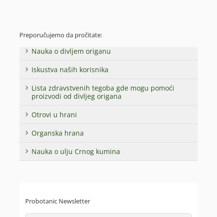
Preporučujemo da pročitate:
Nauka o divljem origanu
Iskustva naših korisnika
Lista zdravstvenih tegoba gde mogu pomoći
proizvodi od divljeg origana
Otrovi u hrani
Organska hrana
Nauka o ulju Crnog kumina
Probotanic Newsletter