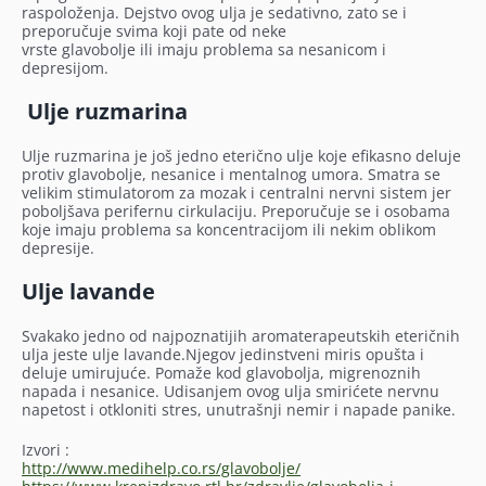
raspoloženja. Dejstvo ovog ulja je sedativno, zato se i
preporučuje svima koji pate od neke
vrste glavobolje ili imaju problema sa nesanicom i
depresijom.
Ulje ruzmarina
Ulje ruzmarina je još jedno eterično ulje koje efikasno deluje
protiv glavobolje, nesanice i mentalnog umora. Smatra se
velikim stimulatorom za mozak i centralni nervni sistem jer
poboljšava perifernu cirkulaciju. Preporučuje se i osobama
koje imaju problema sa koncentracijom ili nekim oblikom
depresije.
Ulje lavande
Svakako jedno od najpoznatijih aromaterapeutskih eteričnih
ulja jeste ulje lavande.Njegov jedinstveni miris opušta i
deluje umirujuće. Pomaže kod glavobolja, migrenoznih
napada i nesanice. Udisanjem ovog ulja smirićete nervnu
napetost i otkloniti stres, unutrašnji nemir i napade panike.
Izvori :
http://www.medihelp.co.rs/glavobolje/