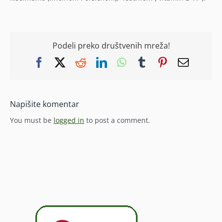
Podeli preko društvenih mreža!
Facebook
X
Reddit
LinkedIn
WhatsApp
Tumblr
Pinterest
Email
Napišite komentar
You must be
logged in
to post a comment.