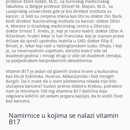
profesor Etore Gideti, M.D., sa turinskog medicinskog
fakulteta; iz Belgije profesor Džozef M. Majsin, M.D., sa
Luvajnskog univerziteta gde je bio direktor Instituta za
kancer. Iz SAD su cenjena imena kao što su doktor Din Burk,
bivši direktor Nacionalnog institute za kancer; doktor Džon
A. Morone iz Gradskog medicinskog centra u Džersiju;
doktor Ernest T. Krebs, Jr, koji je razvio leatril; doktor Džon A.
Ričardson, hrabri lekar iz San Franciska, koji je izazvao pravo
države da spreči upotrebu leatrila u SAD; doktor Filip E.
Binzel, Jr, lekar koji radi u Vašingtonskom sudu, Ohajo, i koji
je, sa neverovatnim uspehom, koristio leatril više od
dvadeset godina; i mnogi drugi iz više od dvadeset zemalja,
sa podjednakom besprekornim akreditivima.
Vitamin B17 je jedan od glavnih izvora hrane u kulturama
kao što je Eskimska, Huanza, Abkasijanska i kod mnogih
durgih. Da li znate da u ovim plemenima nikada nije bilo
slučajeva kancera? Sudeći prema doktoru Krebsu, potrebno
nam je minimum 100 mg vitamina B17 (količina koja
odgovara količini od sedam jezgara kajsije), da bi vodili život
bez kancera.
Namirnice u kojima se nalazi vitamin
B17