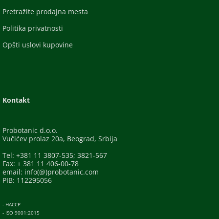
Pretražite prodajna mesta
Politika privatnosti
Opšti uslovi kupovine
Kontakt
Probotanic d.o.o.
Vučićev prolaz 20a, Beograd, Srbija
Tel: +381 11 3807-535; 3821-567
Fax: + 381 11 406-00-78
email: info(@)probotanic.com
PIB: 112295056
- HACCP
- ISO 9001:2015