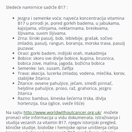
Sledeće namirnice sadrže B17 :
Jezgra i semenke voća: najveća koncentracija vitamina
B17 u prirodi je, pored gorkih badema, u jabukama,
kajsijama, višnjama, nektarinama, breskvama,
šljivama, suvim šljivama.
Zrna: široki pasulj, bob, leblebije, grašak, sočivo
(mlado), pasulj, rangun, boranija, morska trava, pasulj
puzavac
Orasi: gorki badem, indijski orah, makadmija
Bobice: skoro sve divlje bobice, kupina, brusnica,
bobica zove, malina, jagoda, božićna bobica
Semenke: lan, susam, žalfija
Trava: akacija, lucerka (mlada), vodena, mlečika, korov,
stabljike žitarica
Žitarice: ovsene pahuljice, ječam, smeđi pirinač,
heljdine pahuljice, proso, raž, grahorica, jezgro
žitarica
Razno: bambus, kineska šećerna trska, divlja
hortenzija, tisa (iglice, sveže lišće)
Na sajtu
http://www.worldwithoutcancer.org.uk/
možete
pronaći više informacija u vidu dokumenata, istraživanja i
studija vezanih za vitamin B17, njegov istorijski pregled,
kliničke studije, biološke i hemijske opise uništenja ćelija