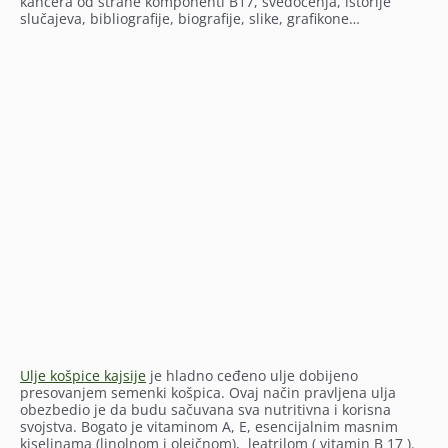
kancera od strane komponenti B17, svedočenja, istorije
slučajeva, bibliografije, biografije, slike, grafikone…
Ulje košpice kajsije
je hladno ceđeno ulje dobijeno
presovanjem semenki košpica. Ovaj način pravljena ulja
obezbedio je da budu sačuvana sva nutritivna i korisna
svojstva. Bogato je vitaminom A, E, esencijalnim masnim
kiselinama (linolnom i oleičnom), leatrilom ( vitamin B 17 ).