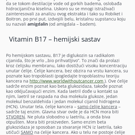
da se tokom destilacije vode od gorkih badema, oslobađa
hidrocijanična kiselina. Uskoro su se mnogi istraživači
zainteresovali za analizu ovog ekstrakta i tako su Robiket i
Boitron, po prvi put, izdvojili belu, kristalnu supstancu koju
su nazvali
amigdalin
(od amigdala – badem).
Vitamin B17 – hemijski sastav
Po hemijskom sastavu, B17 je diglukozin sa radikalom
cijanida, što je vrlo ,,bio prihvatljivo”. To znači da prolazi
kroz ćelijsku membranu, lako dostižući visoku koncentraciju
unutar ćelije. Ćelije kancera, bez obzira na vrstu kancera, su
poznate kao tropoblasti (pogledajte tropoblastnu teoriju
kancera na
http://www.worldwithoutcancer.com
). Ove ćelije
sadrže enzim poznat kao beta glukozidaza, takođe poznat
kao otključavajući enzim. Kada laetril dođe u kontakt sa
njim, laetril se raspada na dva molekula glukoze, jedan
molekul benzaldehida i jedan molekul cijanid hidrogena
(HCN). Unutar tela, ćelije kancera –
samo ćelije kancera
–
sadrže taj enzim. Glavna stvar ovde je da HCN mora biti
STVOREN
. Ne pluta slobodno u laetrilu, a onda biva
otpušten. Mora biti proizveden. Samo enzim beta
glukozidaza je sposoban za stvaranje HCN iz laetrila, tako
utičući
SAMO
na ćelije kancera. Ako u telu ne postoje ćelije