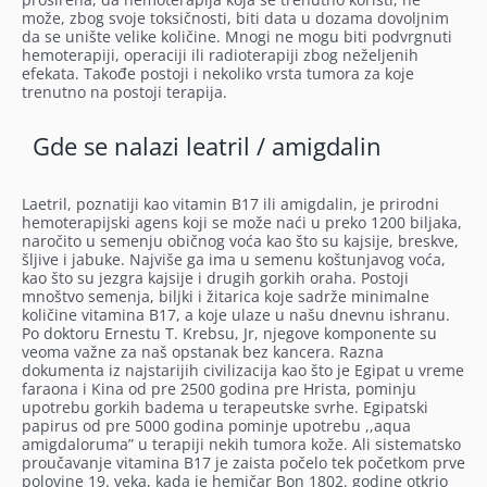
može, zbog svoje toksičnosti, biti data u dozama dovoljnim
da se unište velike količine. Mnogi ne mogu biti podvrgnuti
hemoterapiji, operaciji ili radioterapiji zbog neželjenih
efekata. Takođe postoji i nekoliko vrsta tumora za koje
trenutno na postoji terapija.
Gde se nalazi leatril / amigdalin
Laetril, poznatiji kao vitamin B17 ili amigdalin, je prirodni
hemoterapijski agens koji se može naći u preko 1200 biljaka,
naročito u semenju običnog voća kao što su kajsije, breskve,
šljive i jabuke. Najviše ga ima u semenu koštunjavog voća,
kao što su jezgra kajsije i drugih gorkih oraha. Postoji
mnoštvo semenja, biljki i žitarica koje sadrže minimalne
količine vitamina B17, a koje ulaze u našu dnevnu ishranu.
Po doktoru Ernestu T. Krebsu, Jr, njegove komponente su
veoma važne za naš opstanak bez kancera. Razna
dokumenta iz najstarijih civilizacija kao što je Egipat u vreme
faraona i Kina od pre 2500 godina pre Hrista, pominju
upotrebu gorkih badema u terapeutske svrhe. Egipatski
papirus od pre 5000 godina pominje upotrebu ,,aqua
amigdaloruma” u terapiji nekih tumora kože. Ali sistematsko
proučavanje vitamina B17 je zaista počelo tek početkom prve
polovine 19. veka, kada je hemičar Bon 1802. godine otkrio