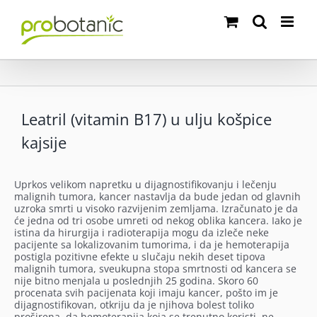
Skip
to
content
Leatril (vitamin B17) u ulju košpice
kajsije
Uprkos velikom napretku u dijagnostifikovanju i lečenju
malignih tumora, kancer nastavlja da bude jedan od glavnih
uzroka smrti u visoko razvijenim zemljama.
Izračunato je da
će jedna od tri osobe umreti od nekog oblika kancera. Iako je
istina da hirurgija i radioterapija mogu da izleče neke
pacijente sa lokalizovanim tumorima, i da je hemoterapija
postigla pozitivne efekte u slučaju nekih deset tipova
malignih tumora, sveukupna stopa smrtnosti od kancera se
nije bitno menjala u poslednjih 25 godina. Skoro 60
procenata svih pacijenata koji imaju kancer, pošto im je
dijagnostifikovan, otkriju da je njihova bolest toliko
proširena, da hemoterapija koja se trenutno koristi, ne