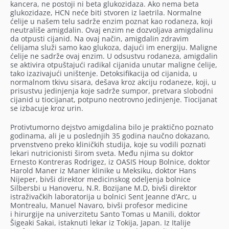
kancera, ne postoji ni beta glukozidaza. Ako nema beta
glukozidaze, HCN neće biti stvoren iz laetrila. Normalne
ćelije u našem telu sadrže enzim poznat kao rodaneza, koji
neutrališe amigdalin. Ovaj enzim ne dozvoljava amigdalinu
da otpusti cijanid. Na ovaj način, amigdalin zdravim
ćelijama služi samo kao glukoza, dajući im energiju. Maligne
ćelije ne sadrže ovaj enzim. U odsustvu rodaneza, amigdalin
se aktivira otpuštajući radikal cijanida unutar maligne ćelije,
tako izazivajući uništenje. Detoksifikacija od cijanida, u
normalnom tkivu sisara, dešava kroz akciju rodaneze, koji, u
prisustvu jedinjenja koje sadrže sumpor, pretvara slobodni
cijanid u tiocijanat, potpuno neotrovno jedinjenje. Tiocijanat
se izbacuje kroz urin.
Protivtumorno dejstvo amigdalina bilo je praktično poznato
godinama, ali je u poslednjih 35 godina naučno dokazano,
prvenstveno preko kliničkih studija, koje su vodili poznati
lekari nutricionisti širom sveta. Među njima su doktor
Ernesto Kontreras Rodrigez, iz OASIS Houp Bolnice, doktor
Harold Maner iz Maner klinike u Meksiku, doktor Hans
Nijeper, bivši direktor medicinskog odeljenja bolnice
Silbersbi u Hanoveru, N.R. Bozijane M.D, bivši direktor
istraživačkih laboratorija u bolnici Sent Jeanne d’Arc, u
Montrealu, Manuel Navaro, bivši profesor medicine
i hirurgije na univerzitetu Santo Tomas u Manili, doktor
Šigeaki Sakai, istaknuti lekar iz Tokija, Japan. Iz Italije