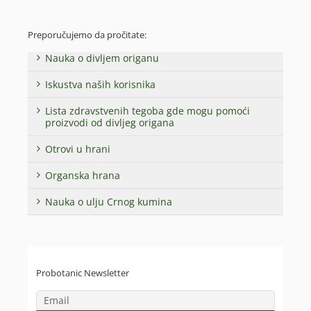
Preporučujemo da pročitate:
Nauka o divljem origanu
Iskustva naših korisnika
Lista zdravstvenih tegoba gde mogu pomoći
proizvodi od divljeg origana
Otrovi u hrani
Organska hrana
Nauka o ulju Crnog kumina
Probotanic Newsletter