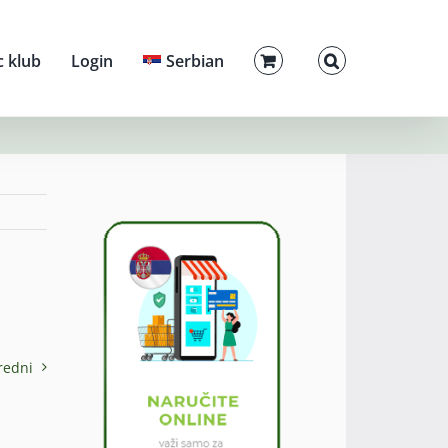
c klub
Login
Serbian
redni