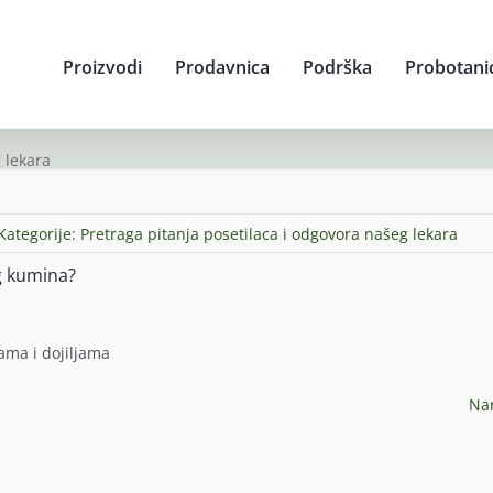
Proizvodi
Prodavnica
Podrška
Probotani
 lekara
Kategorije:
Pretraga pitanja posetilaca i odgovora našeg lekara
og kumina?
ama i dojiljama
Na