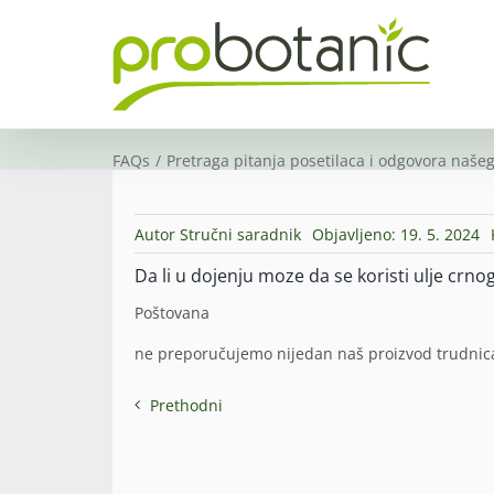
Skip
to
content
FAQs
Pretraga pitanja posetilaca i odgovora našeg
Autor
Stručni saradnik
Objavljeno: 19. 5. 2024
Da li u dojenju moze da se koristi ulje crn
Poštovana
ne preporučujemo nijedan naš proizvod trudnic
Prethodni