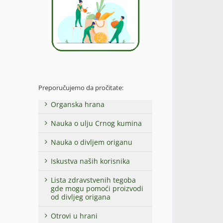
Preporučujemo da pročitate:
Organska hrana
Nauka o ulju Crnog kumina
Nauka o divljem origanu
Iskustva naših korisnika
Lista zdravstvenih tegoba
gde mogu pomoći proizvodi
od divljeg origana
Otrovi u hrani