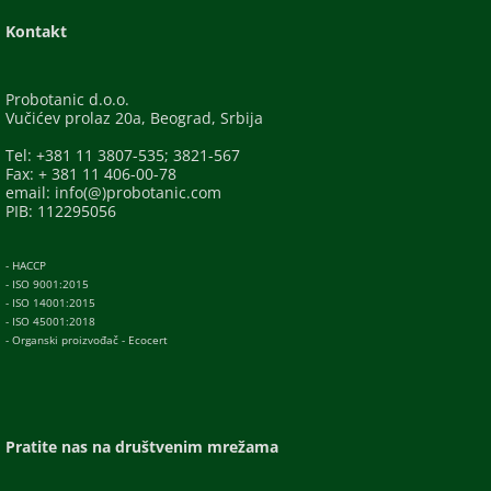
Kontakt
Probotanic d.o.o.
Vučićev prolaz 20a, Beograd, Srbija
Tel: +381 11 3807-535; 3821-567
Fax: + 381 11 406-00-78
email: info(@)probotanic.com
PIB: 112295056
- HACCP
- ISO 9001:2015
- ISO 14001:2015
- ISO 45001:2018
- Organski proizvođač - Ecocert
Pratite nas na društvenim mrežama