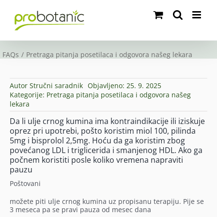
Skip
to
content
FAQs
Pretraga pitanja posetilaca i odgovora našeg lekara
Autor
Stručni saradnik
Objavljeno: 25. 9. 2025
Kategorije:
Pretraga pitanja posetilaca i odgovora našeg
lekara
Da li ulje crnog kumina ima kontraindikacije ili iziskuje
oprez pri upotrebi, pošto koristim miol 100, pilinda
5mg i bisprolol 2,5mg. Hoću da ga koristim zbog
povećanog LDL i triglicerida i smanjenog HDL. Ako ga
počnem koristiti posle koliko vremena napraviti
pauzu
Poštovani
možete piti ulje crnog kumina uz propisanu terapiju. Pije se
3 meseca pa se pravi pauza od mesec dana