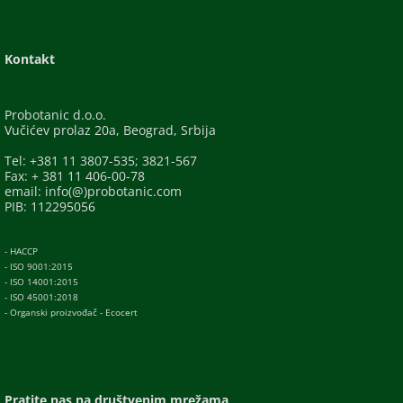
Kontakt
Probotanic d.o.o.
Vučićev prolaz 20a, Beograd, Srbija
Tel: +381 11 3807-535; 3821-567
Fax: + 381 11 406-00-78
email: info(@)probotanic.com
PIB: 112295056
- HACCP
- ISO 9001:2015
- ISO 14001:2015
- ISO 45001:2018
- Organski proizvođač - Ecocert
Pratite nas na društvenim mrežama