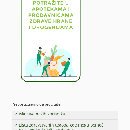
Preporučujemo da pročitate:
Iskustva naših korisnika
Lista zdravstvenih tegoba gde mogu pomoći
proizvodi od divljeg origana