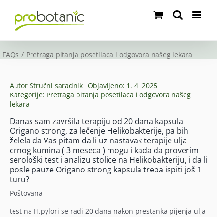
Skip
to
content
FAQs
Pretraga pitanja posetilaca i odgovora našeg lekara
Autor
Stručni saradnik
Objavljeno: 1. 4. 2025
Kategorije:
Pretraga pitanja posetilaca i odgovora našeg
lekara
Danas sam završila terapiju od 20 dana kapsula
Origano strong, za lečenje Helikobakterije, pa bih
želela da Vas pitam da li uz nastavak terapije ulja
crnog kumina ( 3 meseca ) mogu i kada da proverim
serološki test i analizu stolice na Helikobakteriju, i da li
posle pauze Origano strong kapsula treba ispiti još 1
turu?
Poštovana
test na H.pylori se radi 20 dana nakon prestanka pijenja ulja