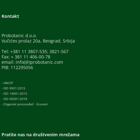
Kontakt
Probotanic d.o.o.
Vučićev prolaz 20a, Beograd, Srbija
Tel: +381 11 3807-535; 3821-567
Fax: + 381 11 406-00-78
email: info(@)probotanic.com
PIB: 112295056
- HACCP
- ISO 9001:2015
- ISO 14001:2015
- ISO 45001:2018
- Organski proizvođač - Ecocert
Pratite nas na društvenim mrežama