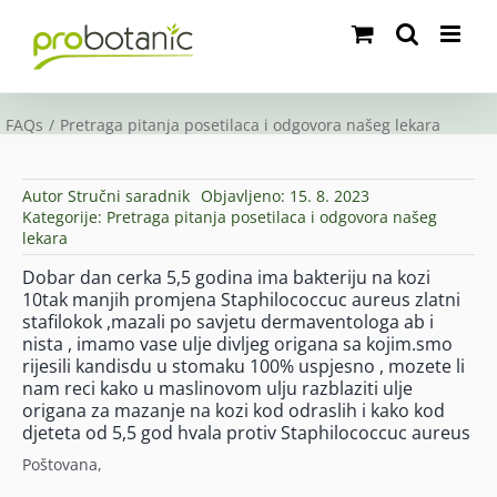
Skip
to
content
FAQs
Pretraga pitanja posetilaca i odgovora našeg lekara
Autor
Stručni saradnik
Objavljeno: 15. 8. 2023
Kategorije:
Pretraga pitanja posetilaca i odgovora našeg
lekara
Dobar dan cerka 5,5 godina ima bakteriju na kozi
10tak manjih promjena Staphilococcuc aureus zlatni
stafilokok ,mazali po savjetu dermaventologa ab i
nista , imamo vase ulje divljeg origana sa kojim.smo
rijesili kandisdu u stomaku 100% uspjesno , mozete li
nam reci kako u maslinovom ulju razblaziti ulje
origana za mazanje na kozi kod odraslih i kako kod
djeteta od 5,5 god hvala protiv Staphilococcuc aureus
Poštovana,