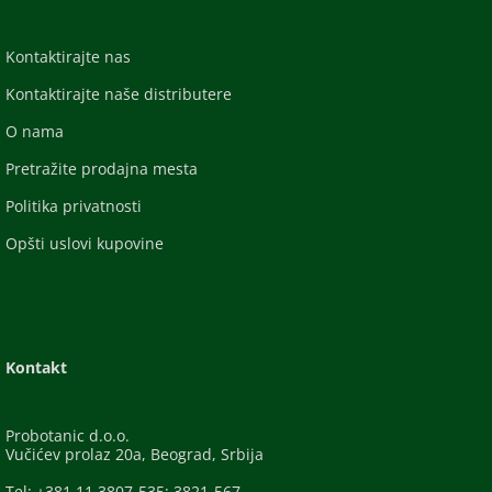
Kontaktirajte nas
Kontaktirajte naše distributere
O nama
Pretražite prodajna mesta
Politika privatnosti
Opšti uslovi kupovine
Kontakt
Probotanic d.o.o.
Vučićev prolaz 20a, Beograd, Srbija
Tel: +381 11 3807-535; 3821-567