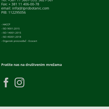
Fax: + 381 11 406-00-78
email: info(@)probotanic.com
PIB: 112295056
- HACCP
- ISO 9001:2015
- ISO 14001:2015
- ISO 45001:2018
- Organski proizvođač - Ecocert
Pratite nas na društvenim mrežama