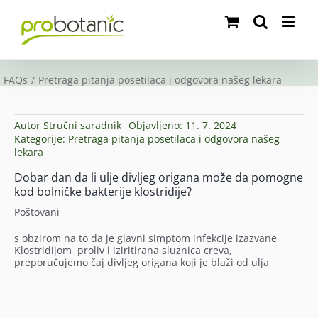
Skip
to
content
FAQs
Pretraga pitanja posetilaca i odgovora našeg lekara
Autor
Stručni saradnik
Objavljeno: 11. 7. 2024
Kategorije:
Pretraga pitanja posetilaca i odgovora našeg
lekara
Dobar dan da li ulje divljeg origana može da pomogne
kod bolničke bakterije klostridije?
Poštovani
s obzirom na to da je glavni simptom infekcije izazvane
Klostridijom proliv i iziritirana sluznica creva,
preporučujemo čaj divljeg origana koji je blaži od ulja