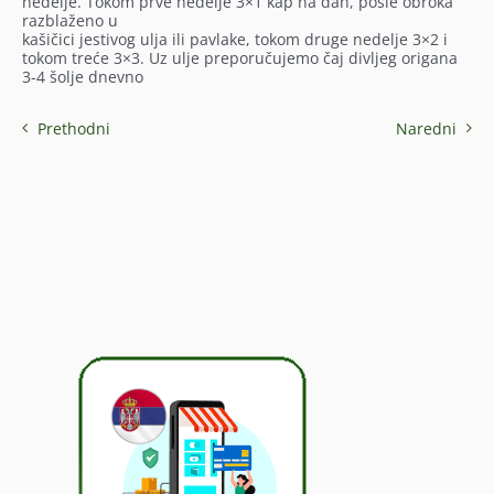
nedelje. Tokom prve nedelje 3×1 kap na dan, posle obroka
razblaženo u
kašičici jestivog ulja ili pavlake, tokom druge nedelje 3×2 i
tokom treće 3×3. Uz ulje preporučujemo čaj divljeg origana
3-4 šolje dnevno
Prethodni
Naredni