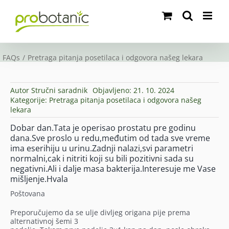
Skip
to
content
FAQs
Pretraga pitanja posetilaca i odgovora našeg lekara
Autor
Stručni saradnik
Objavljeno: 21. 10. 2024
Kategorije:
Pretraga pitanja posetilaca i odgovora našeg
lekara
Dobar dan.Tata je operisao prostatu pre godinu
dana.Sve proslo u redu,međutim od tada sve vreme
ima eserihiju u urinu.Zadnji nalazi,svi parametri
normalni,cak i nitriti koji su bili pozitivni sada su
negativni.Ali i dalje masa bakterija.Interesuje me Vase
mišljenje.Hvala
Poštovana
Preporučujemo da se ulje divljeg origana pije prema
alternativnoj šemi 3