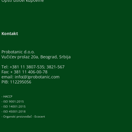
Opšti uslovi kupovine
Kontakt
Probotanic d.o.o.
Vučićev prolaz 20a, Beograd, Srbija
Tel: +381 11 3807-535; 3821-567
Fax: + 381 11 406-00-78
email: info(@)probotanic.com
PIB: 112295056
- HACCP
- ISO 9001:2015
- ISO 14001:2015
- ISO 45001:2018
- Organski proizvođač - Ecocert