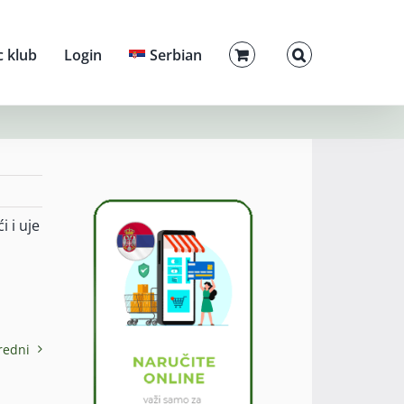
c klub
Login
Serbian
 i uje
redni