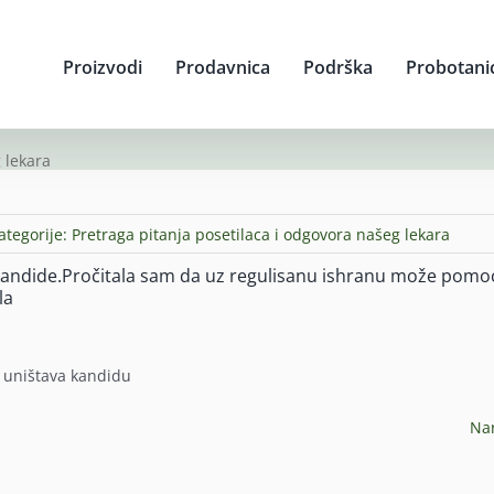
Proizvodi
Prodavnica
Podrška
Probotani
 lekara
ategorije:
Pretraga pitanja posetilaca i odgovora našeg lekara
ndide.Pročitala sam da uz regulisanu ishranu može pomoći
la
a uništava kandidu
Na