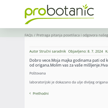
Skip
to
content
FAQs
Pretraga pitanja posetilaca i odgovora našeg
Autor
Stručni saradnik
Objavljeno: 8. 7. 2024
K
Dobro vece.Moja majka godinama pati od ka
od origana.Molim vas za vaše mišljenje.Hva
Poštovana
laboratorijski je dokazano da ulje divljeg origan
Prethodni