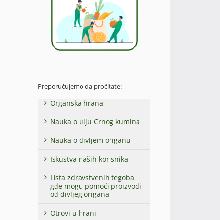
Preporučujemo da pročitate:
Organska hrana
Nauka o ulju Crnog kumina
Nauka o divljem origanu
Iskustva naših korisnika
Lista zdravstvenih tegoba
gde mogu pomoći proizvodi
od divljeg origana
Otrovi u hrani