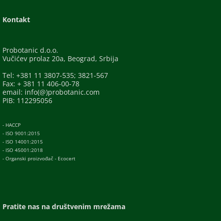
Kontakt
Probotanic d.o.o.
Vučićev prolaz 20a, Beograd, Srbija
Tel: +381 11 3807-535; 3821-567
Fax: + 381 11 406-00-78
email: info(@)probotanic.com
PIB: 112295056
- HACCP
- ISO 9001:2015
- ISO 14001:2015
- ISO 45001:2018
- Organski proizvođač - Ecocert
Pratite nas na društvenim mrežama