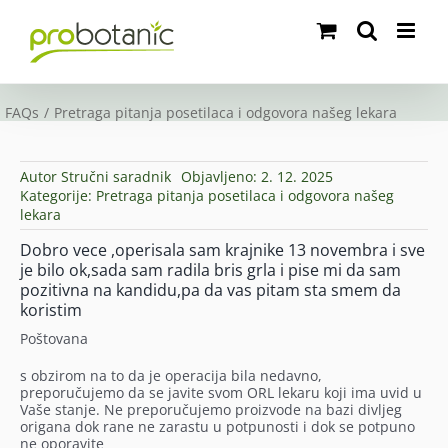
Skip
to
content
FAQs
Pretraga pitanja posetilaca i odgovora našeg lekara
Autor
Stručni saradnik
Objavljeno: 2. 12. 2025
Kategorije:
Pretraga pitanja posetilaca i odgovora našeg
lekara
Dobro vece ,operisala sam krajnike 13 novembra i sve
je bilo ok,sada sam radila bris grla i pise mi da sam
pozitivna na kandidu,pa da vas pitam sta smem da
koristim
Poštovana
s obzirom na to da je operacija bila nedavno,
preporučujemo da se javite svom ORL lekaru koji ima uvid u
Vaše stanje. Ne preporučujemo proizvode na bazi divljeg
origana dok rane ne zarastu u potpunosti i dok se potpuno
ne oporavite