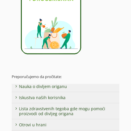
Preporučujemo da pročitate:
Nauka o divljem origanu
Iskustva naših korisnika
Lista zdravstvenih tegoba gde mogu pomoći
proizvodi od divljeg origana
Otrovi u hrani