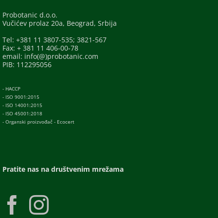
Probotanic d.o.o.
Vučićev prolaz 20a, Beograd, Srbija
Tel: +381 11 3807-535; 3821-567
Fax: + 381 11 406-00-78
email: info(@)probotanic.com
PIB: 112295056
- HACCP
- ISO 9001:2015
- ISO 14001:2015
- ISO 45001:2018
- Organski proizvođač - Ecocert
Pratite nas na društvenim mrežama