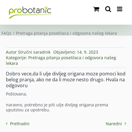
Skip
to
content
FAQs
Pretraga pitanja posetilaca i odgovora našeg lekara
Autor
Stručni saradnik
Objavljeno: 14. 9. 2023
Kategorije:
Pretraga pitanja posetilaca i odgovora našeg
lekara
Dobro vece,da li ulje divljeg origana moze pomoci kod
belog pranja, ako ne da li moze nesto drugo. Hvala na
odgovoru
Poštovana,
naravno, potrebno je piti ulje divljeg origana prema
uputstvu za upotrebu.
Prethodni
Naredni