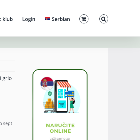
c klub
Login
Serbian
 grlo
o sept