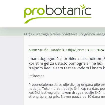
Skip
to
content
FAQs
Pretraga pitanja posetilaca i odgovora našeg
Autor
Stručni saradnik
Objavljeno: 13. 10. 2024
Imam dugogodišnji problem sa kandidom,žd
koristim gel za usta,to pomogne ali ne leči
trajnom.Radila sam test sa vodom i imam 
Poštovana
Preporučujemo da se ulje divljeg origana pije pr
nedelje. Tokom prve nedelje 3×1 kap na dan, po
kašičici jestivog ulja, tokom druge nedelje 3×2 
strong sprej za grlo. Nakon pauze od 10 dana mož