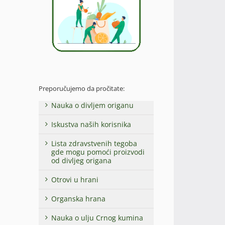
Preporučujemo da pročitate:
Nauka o divljem origanu
Iskustva naših korisnika
Lista zdravstvenih tegoba
gde mogu pomoći proizvodi
od divljeg origana
Otrovi u hrani
Organska hrana
Nauka o ulju Crnog kumina