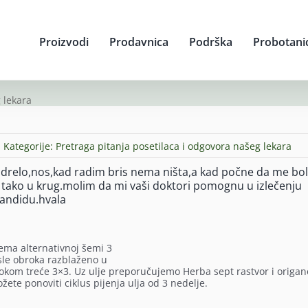
Proizvodi
Prodavnica
Podrška
Probotani
 lekara
Kategorije:
Pretraga pitanja posetilaca i odgovora našeg lekara
relo,nos,kad radim bris nema ništa,a kad počne da me boli
 i tako u krug.molim da mi vaši doktori pomognu u izlečenju
kandidu.hvala
ema alternativnoj šemi 3
sle obroka razblaženo u
i tokom treće 3×3. Uz ulje preporučujemo Herba sept rastvor i origan
ete ponoviti ciklus pijenja ulja od 3 nedelje.