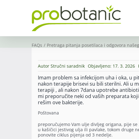
Skip
to
content
FAQs
Pretraga pitanja posetilaca i odgovora našeg
Autor
Stručni saradnik
Objavljeno: 17. 3. 2026
Imam problem sa infekcijom uha i oka, u pita
nakon terapije brisevi su bili sterilni. Ali 
terapiji , ali nakon 7dana upotrebe antibio
mi preporučite neki od vaših preparata koj
rešim ove bakterije.
Poštovana
preporučujemo Vam ulje divljeg origana, pije se
u kašičici jestivog ulja ili pavlake, tokom drug
ponovite ciklus pijenja od 3 nedelje.