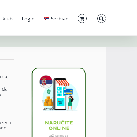
c klub
Login
Serbian
ima,
j
e da
o
lažena
bno