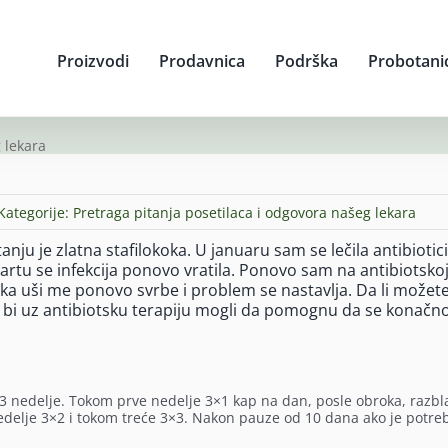
Proizvodi
Prodavnica
Podrška
Probotani
 lekara
Kategorije:
Pretraga pitanja posetilaca i odgovora našeg lekara
nju je zlatna stafilokoka. U januaru sam se lečila antibiotic
u martu se infekcija ponovo vratila. Ponovo sam na antibiotsko
tika uši me ponovo svrbe i problem se nastavlja. Da li možet
i bi uz antibiotsku terapiju mogli da pomognu da se konačn
 3 nedelje. Tokom prve nedelje 3×1 kap na dan, posle obroka, razb
e nedelje 3×2 i tokom treće 3×3. Nakon pauze od 10 dana ako je potre