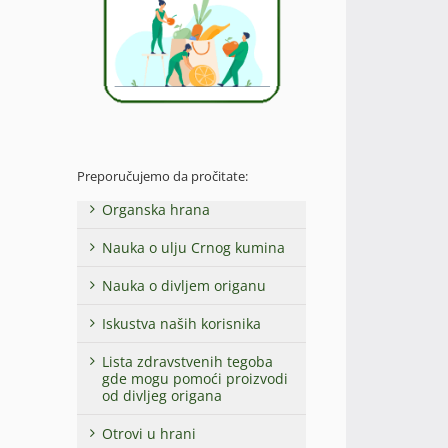
Preporučujemo da pročitate:
Organska hrana
Nauka o ulju Crnog kumina
Nauka o divljem origanu
Iskustva naših korisnika
Lista zdravstvenih tegoba
gde mogu pomoći proizvodi
od divljeg origana
Otrovi u hrani