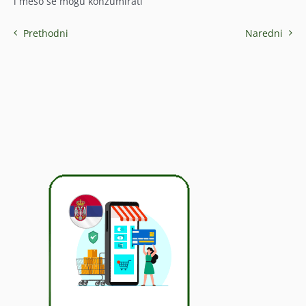
i meso se mogu konzumirati
Prethodni
Naredni