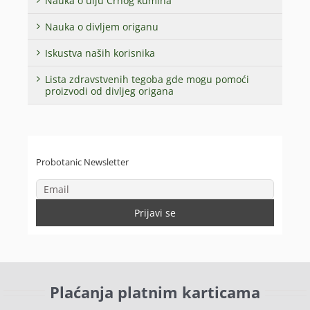
Nauka o ulju Crnog kumina
Nauka o divljem origanu
Iskustva naših korisnika
Lista zdravstvenih tegoba gde mogu pomoći
proizvodi od divljeg origana
Probotanic Newsletter
Plaćanja platnim karticama