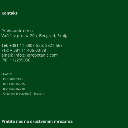
Kontakt
Probotanic d.o.o.
Vučićev prolaz 20a, Beograd, Srbija
Tel: +381 11 3807-535; 3821-567
Fax: + 381 11 406-00-78
email: info(@)probotanic.com
PIB: 112295056
- HACCP
- ISO 9001:2015
- ISO 14001:2015
- ISO 45001:2018
- Organski proizvođač - Ecocert
Pratite nas na društvenim mrežama