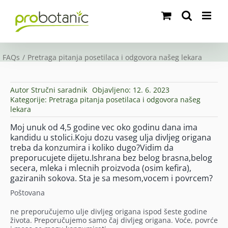
Skip
to
content
FAQs
Pretraga pitanja posetilaca i odgovora našeg lekara
Autor
Stručni saradnik
Objavljeno: 12. 6. 2023
Kategorije:
Pretraga pitanja posetilaca i odgovora našeg
lekara
Moj unuk od 4,5 godine vec oko godinu dana ima
kandidu u stolici.Koju dozu vaseg ulja divljeg origana
treba da konzumira i koliko dugo?Vidim da
preporucujete dijetu.Ishrana bez belog brasna,belog
secera, mleka i mlecnih proizvoda (osim kefira),
gaziranih sokova. Sta je sa mesom,vocem i povrcem?
Poštovana
ne preporučujemo ulje divljeg origana ispod šeste godine
života. Preporučujemo samo čaj divljeg origana. Voće, povrće