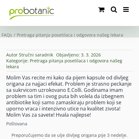
Skip
to
content
FAQs
Pretraga pitanja posetilaca i odgovora našeg lekara
Autor
Stručni saradnik
Objavljeno: 3. 3. 2026
Kategorije:
Pretraga pitanja posetilaca i odgovora našeg
lekara
Molim Vas recite mi kako da pijem kapsule od divljeg
origana za najjaci efekat. Problem je strasno peckanje
sa sukrvicom uzrokovano E.Colli. Godinama imam
problem sa tim i ovog puta bih volela da izbegnem
antibiotike koji samo zamaskiraju problem koji se
uporno vraca i intenzivno utice na kvalitet zivota!
Molim Vas za savete! Hvala najlepse!
Poštovana
Preporučujemo da se ulje divljeg origana pije 3 nedelje.