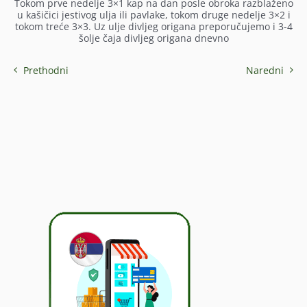
Tokom prve nedelje 3×1 kap na dan posle obroka razblaženo
u kašičici jestivog ulja ili pavlake, tokom druge nedelje 3×2 i
tokom treće 3×3. Uz ulje divljeg origana preporučujemo i 3-4
šolje čaja divljeg origana dnevno
Prethodni
Naredni