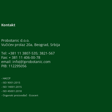
Kontakt
Probotanic d.o.o.
Vučićev prolaz 20a, Beograd, Srbija
Tel: +381 11 3807-535; 3821-567
Fax: + 381 11 406-00-78
email: info(@)probotanic.com
PIB: 112295056
- HACCP
- ISO 9001:2015
- ISO 14001:2015
- ISO 45001:2018
- Organski proizvođač - Ecocert