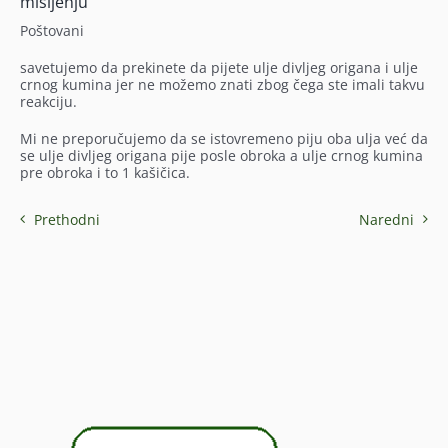
mišljenju
Poštovani
savetujemo da prekinete da pijete ulje divljeg origana i ulje
crnog kumina jer ne možemo znati zbog čega ste imali takvu
reakciju.
Mi ne preporučujemo da se istovremeno piju oba ulja već da
se ulje divljeg origana pije posle obroka a ulje crnog kumina
pre obroka i to 1 kašičica.
Prethodni
Naredni