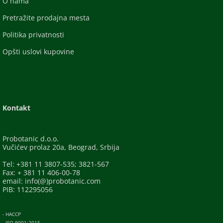
O nama
Pretražite prodajna mesta
Politika privatnosti
Opšti uslovi kupovine
Kontakt
Probotanic d.o.o.
Vučićev prolaz 20a, Beograd, Srbija
Tel: +381 11 3807-535; 3821-567
Fax: + 381 11 406-00-78
email: info(@)probotanic.com
PIB: 112295056
- HACCP
- ISO 9001:2015