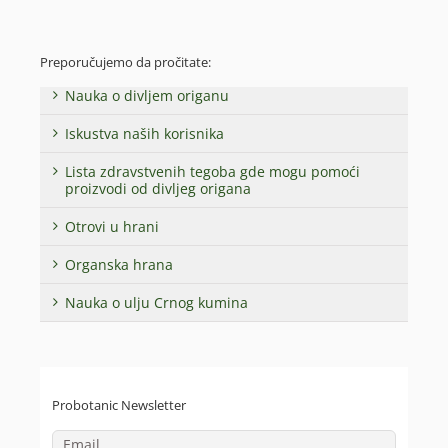
Preporučujemo da pročitate:
Nauka o divljem origanu
Iskustva naših korisnika
Lista zdravstvenih tegoba gde mogu pomoći
proizvodi od divljeg origana
Otrovi u hrani
Organska hrana
Nauka o ulju Crnog kumina
Probotanic Newsletter