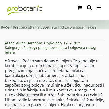
Skip
to
content
FAQs
Pretraga pitanja posetilaca i odgovora našeg lekara
Autor
Stručni saradnik
Objavljeno: 17. 7. 2025
Kategorije:
Pretraga pitanja posetilaca i odgovora našeg
lekara
oštovani, Počeo sam danas da pijem Origano ulje u
kombinaciji sa uljem Kima (2 kapi+25 kapi). Nakon
prvog uzimanja, počela je refleksna mišićna
kontrakcija donjeg abdomena, kratkotrajno i
bezbolno, ali prati me čitav dan. Terapiju sam
započeo zbog bolova i mučnine u želudcu, nadudosti i
urinarnih infekcija. Da li ove kontrakcije mogu biti
uzrok viška gasova ili možda čak i parazita u crevima?!
Nisam radio laboratorijske ispite, čekaću još 2 nedelje,
dok napravim pauzu sa uljem. Hvala na odgovoru i