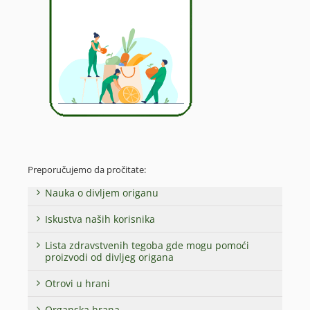
Preporučujemo da pročitate:
Nauka o divljem origanu
Iskustva naših korisnika
Lista zdravstvenih tegoba gde mogu pomoći
proizvodi od divljeg origana
Otrovi u hrani
Organska hrana