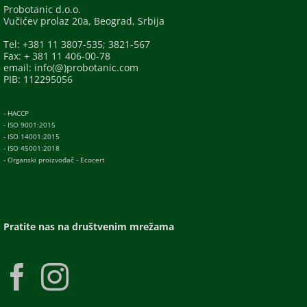
Probotanic d.o.o.
Vučićev prolaz 20a, Beograd, Srbija
Tel: +381 11 3807-535; 3821-567
Fax: + 381 11 406-00-78
email: info(@)probotanic.com
PIB: 112295056
- HACCP
- ISO 9001:2015
- ISO 14001:2015
- ISO 45001:2018
- Organski proizvođač - Ecocert
Pratite nas na društvenim mrežama