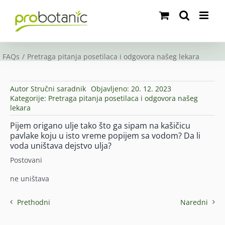
Skip
to
content
FAQs
Pretraga pitanja posetilaca i odgovora našeg lekara
Autor
Stručni saradnik
Objavljeno: 20. 12. 2023
Kategorije:
Pretraga pitanja posetilaca i odgovora našeg
lekara
Pijem origano ulje tako što ga sipam na kašičicu
pavlake koju u isto vreme popijem sa vodom? Da li
voda uništava dejstvo ulja?
Postovani
ne uništava
Prethodni
Naredni